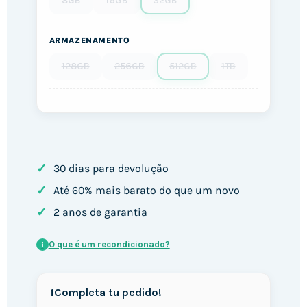
8GB
16GB
32GB
ARMAZENAMENTO
128GB
256GB
512GB
1TB
✓
30 dias para devolução
✓
Até 60% mais barato do que um novo
✓
2 anos de garantia
O que é um recondicionado?
i
¡Completa tu pedido!