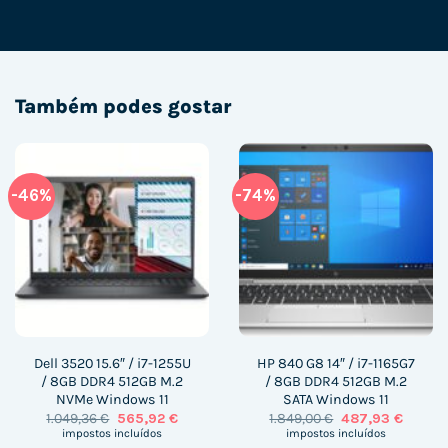
Também podes gostar
-46%
-74%
Dell 3520 15.6″ / i7-1255U
HP 840 G8 14″ / i7-1165G7
/ 8GB DDR4 512GB M.2
/ 8GB DDR4 512GB M.2
NVMe Windows 11
SATA Windows 11
O
O
O
O
1.049,36
€
565,92
€
1.849,00
€
487,93
€
preço
preço
preço
preço
impostos incluídos
impostos incluídos
original
atual
original
atual