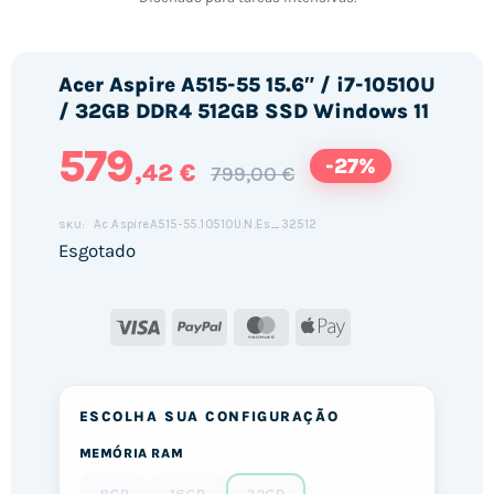
Acer Aspire A515-55 15.6″ / i7-10510U
/ 32GB DDR4 512GB SSD Windows 11
579
-27%
,42 €
799,00 €
Ac.AspireA515-55.10510U.N.Es_32512
SKU:
Esgotado
Visa
PayPal
MasterCard
Apple
Pay
ESCOLHA SUA CONFIGURAÇÃO
MEMÓRIA RAM