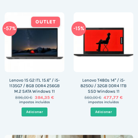
OUTLET
-57%
-15%
Lenovo 15 G2 ITL 15.6″ / i5-
Lenovo T480s 14″ / i5-
1135G7 / 8GB DDR4 256GB
8250U / 32GB DDR4 1TB
M.2 SATA Windows 11
SSD Windows 11
O
O
O
O
896,00
€
384,35
€
560,00
€
477,77
€
preço
preço
preço
preço
impostos incluídos
impostos incluídos
original
atual
original
atual
era:
é:
era:
é:
Adicionar
Adicionar
896,00 €.
384,35 €.
560,00 €.
477,77 €