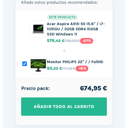
Añade estos productos recomendados:
ESTE PRODUCTO
Acer Aspire A515-55 15.6" / i7-
10510U / 32GB DDR4 512GB
SSD Windows 11
579
799,00 €
,42 €
-27%
+
Monitor PHILIPS 22" / / FullHD
95
117,50 €
,53 €
-19%
674,95 €
Precio pack:
AÑADIR TODO AL CARRITO