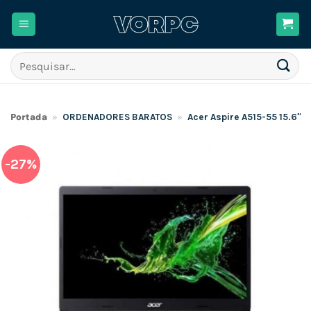
Skip
to
content
Pesquisar
por:
Portada
»
ORDENADORES BARATOS
»
Acer Aspire A515-55 15.6″ 
-27%