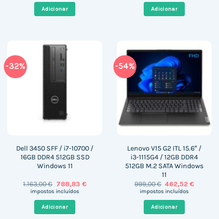
era:
é:
era:
é:
Adicionar
Adicionar
1.049,36 €.
565,92 €.
1.849,00 €.
487,93 
-32%
-54%
Dell 3450 SFF / i7-10700 /
Lenovo V15 G2 ITL 15.6″ /
16GB DDR4 512GB SSD
i3-1115G4 / 12GB DDR4
Windows 11
512GB M.2 SATA Windows
11
O
O
O
O
1.163,00
€
788,83
€
999,00
€
462,52
€
preço
preço
preço
preço
impostos incluídos
impostos incluídos
original
atual
original
atual
era:
é:
era:
é:
Adicionar
Adicionar
1.163,00 €.
788,83 €.
999,00 €.
462,52 €