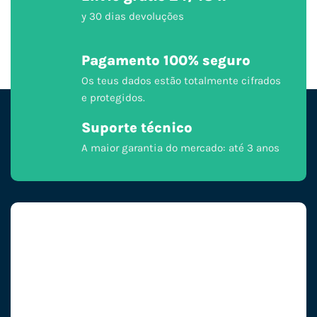
y 30 dias devoluções
Pagamento 100% seguro
Os teus dados estão totalmente cifrados
e protegidos.
Suporte técnico
A maior garantia do mercado: até 3 anos