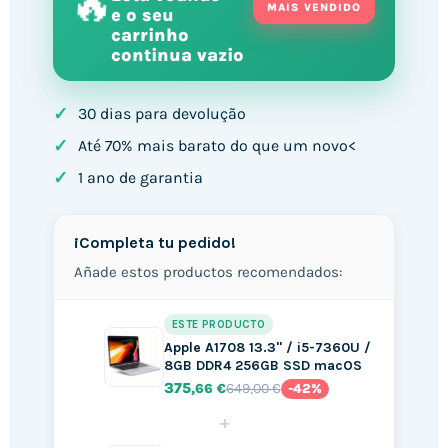
🔥
MAIS VENDIDO
e o seu
carrinho
continua vazio
✓
30 dias para devolução
✓
Até 70% mais barato do que um novo<
✓
1 ano de garantia
¡Completa tu pedido!
Añade estos productos recomendados:
ESTE PRODUCTO
Apple A1708 13.3" / i5-7360U /
8GB DDR4 256GB SSD macOS
375
649,00 €
,66 €
-42%
+