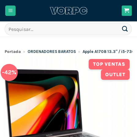
Skip
to
content
Pesquisar
por:
Portada
»
ORDENADORES BARATOS
»
Apple A1708 13.3″ / i5-73
TOP VENTAS
-42%
OUTLET