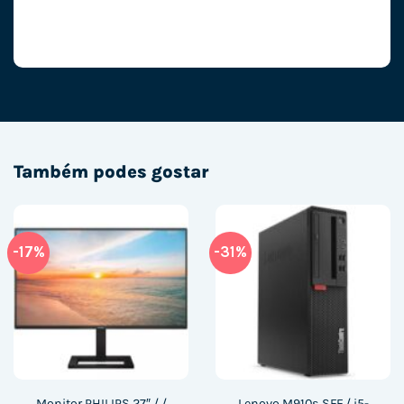
Também podes gostar
-17%
-31%
Monitor PHILIPS 27″ / /
Lenovo M910s SFF / i5-