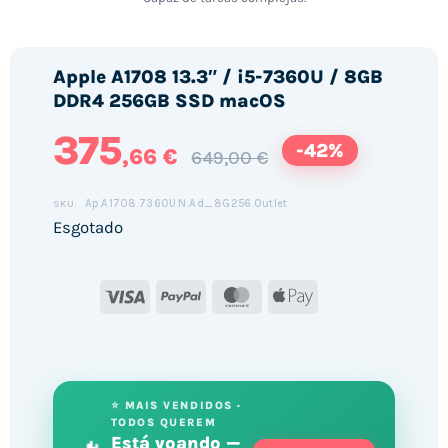
Apple A1708 13.3″ / i5-7360U / 8GB
DDR4 256GB SSD macOS
375
-42%
,66 €
649,00 €
Ap.A1708.7360U.N.Ad_8G256.Outlet
SKU:
Esgotado
Visa
PayPal
MasterCard
Apple
Pay
⭐ MAIS VENDIDOS ·
TODOS QUEREM
Está voando —