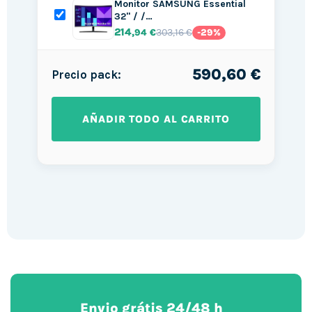
Monitor SAMSUNG Essential
32" / /…
214
303,16 €
,94 €
-29%
590,60 €
Precio pack:
AÑADIR TODO AL CARRITO
Envio grátis 24/48 h