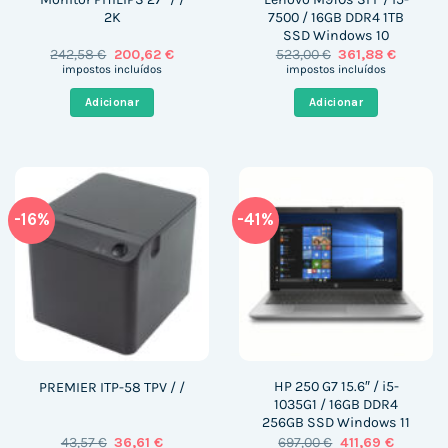
2K
7500 / 16GB DDR4 1TB
SSD Windows 10
O
O
O
O
242,58
€
200,62
€
523,00
€
361,88
€
preço
preço
preço
preço
impostos incluídos
impostos incluídos
original
atual
original
atual
era:
é:
era:
é:
Adicionar
Adicionar
242,58 €.
200,62 €.
523,00 €.
361,88 €
-16%
-41%
HP 250 G7 15.6″ / i5-
PREMIER ITP-58 TPV / /
1035G1 / 16GB DDR4
256GB SSD Windows 11
O
O
O
O
43,57
€
36,61
€
697,00
€
411,69
€