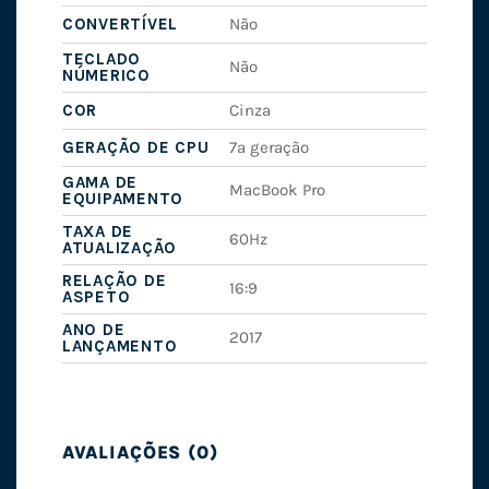
CONVERTÍVEL
Não
TECLADO
Não
NÚMERICO
COR
Cinza
GERAÇÃO DE CPU
7ª geração
GAMA DE
MacBook Pro
EQUIPAMENTO
TAXA DE
60Hz
ATUALIZAÇÃO
RELAÇÃO DE
16:9
ASPETO
ANO DE
2017
LANÇAMENTO
AVALIAÇÕES (0)