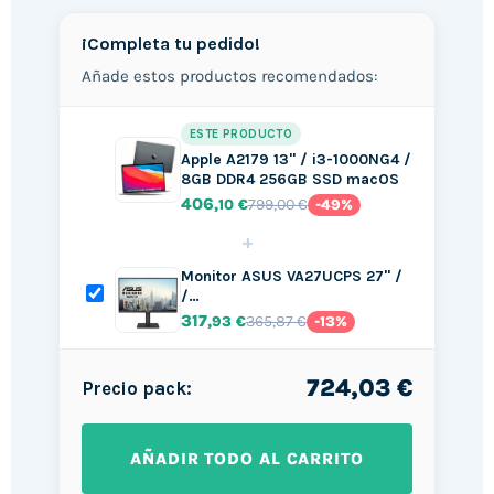
¡Completa tu pedido!
Añade estos productos recomendados:
ESTE PRODUCTO
Apple A2179 13" / i3-1000NG4 /
8GB DDR4 256GB SSD macOS
406
799,00 €
,10 €
-49%
+
Monitor ASUS VA27UCPS 27" /
/…
317
365,87 €
,93 €
-13%
724,03 €
Precio pack:
AÑADIR TODO AL CARRITO