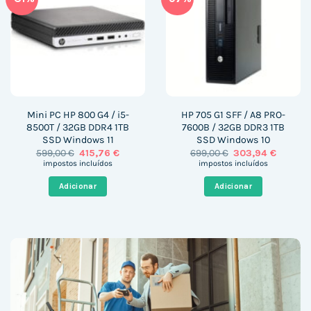
Mini PC HP 800 G4 / i5-
HP 705 G1 SFF / A8 PRO-
8500T / 32GB DDR4 1TB
7600B / 32GB DDR3 1TB
SSD Windows 11
SSD Windows 10
O
O
O
O
599,00
€
415,76
€
699,00
€
303,94
€
preço
preço
preço
preço
impostos incluídos
impostos incluídos
original
atual
original
atual
era:
é:
era:
é:
Adicionar
Adicionar
599,00 €.
415,76 €.
699,00 €.
303,94 