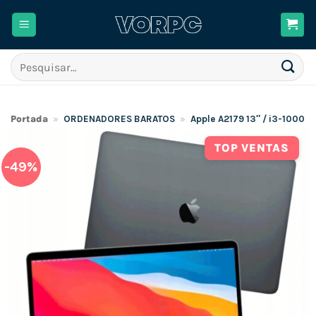
Skip
to
content
Pesquisar
por:
Portada
»
ORDENADORES BARATOS
»
Apple A2179 13″ / i3-100
TOP VENTAS
-49%