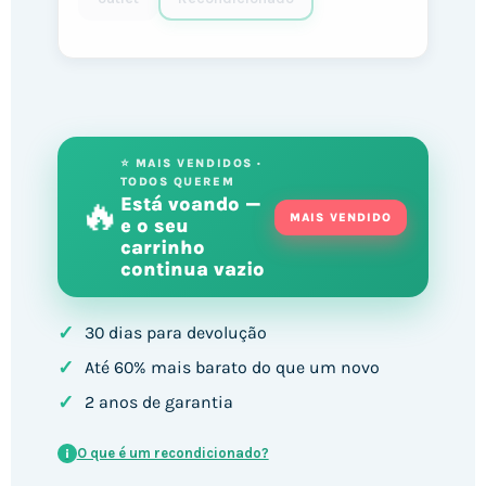
⭐ MAIS VENDIDOS ·
TODOS QUEREM
🔥
Está voando —
MAIS VENDIDO
e o seu
carrinho
continua vazio
✓
30 dias para devolução
✓
Até 60% mais barato do que um novo
✓
2 anos de garantia
O que é um recondicionado?
i