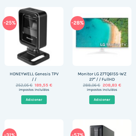
-25%
-28%
HONEYWELL Genesis TPV
Monitor LG 27TQ615S-WZ
/ /
27″ / / FullHD
O
O
O
O
252,05
€
189,55
€
288,06
€
208,83
€
preço
preço
preço
preço
impostos incluídos
impostos incluídos
original
atual
original
atual
era:
é:
era:
é:
Adicionar
Adicionar
252,05 €.
189,55 €.
288,06 €.
208,83 
-31%
-57%