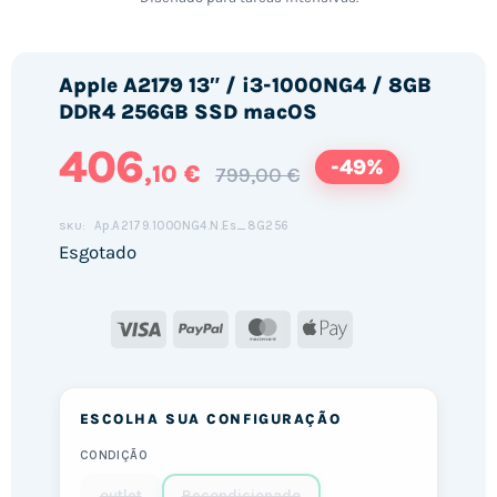
Apple A2179 13″ / i3-1000NG4 / 8GB
DDR4 256GB SSD macOS
406
-49%
,10 €
799,00 €
Ap.A2179.1000NG4.N.Es_8G256
SKU:
Esgotado
Visa
PayPal
MasterCard
Apple
Pay
ESCOLHA SUA CONFIGURAÇÃO
CONDIÇÃO
outlet
Recondicionado