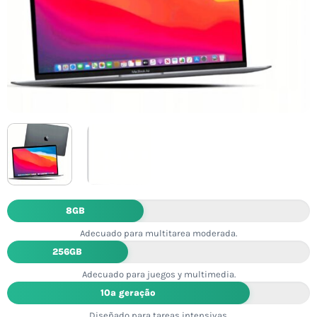
8GB
Adecuado para multitarea moderada.
256GB
Adecuado para juegos y multimedia.
10ª geração
Diseñado para tareas intensivas.