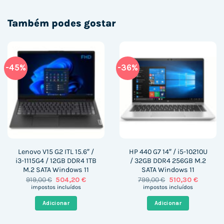
Também podes gostar
-45%
-36%
Lenovo V15 G2 ITL 15.6″ /
HP 440 G7 14″ / i5-10210U
i3-1115G4 / 12GB DDR4 1TB
/ 32GB DDR4 256GB M.2
M.2 SATA Windows 11
SATA Windows 11
O
O
O
O
919,00
€
504,20
€
799,00
€
510,30
€
preço
preço
preço
preço
impostos incluídos
impostos incluídos
original
atual
original
atual
era:
é:
era:
é:
Adicionar
Adicionar
919,00 €.
504,20 €.
799,00 €.
510,30 €