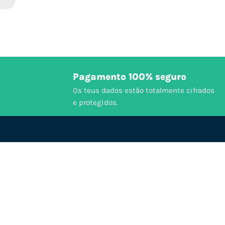
Pagamento 100% seguro
Os teus dados estão totalmente cifrados
e protegidos.