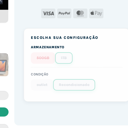
Visa
PayPal
MasterCard
Apple
Pay
ESCOLHA SUA CONFIGURAÇÃO
ARMAZENAMENTO
500GB
1TB
CONDIÇÃO
outlet
Recondicionado