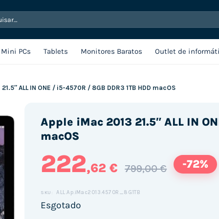
sar
Mini PCs
Tablets
Monitores Baratos
Outlet de informát
 21.5″ ALL IN ONE / i5-4570R / 8GB DDR3 1TB HDD macOS
Apple iMac 2013 21.5″ ALL IN O
macOS
222
-72%
,62 €
799,00 €
ALL.Ap.iMac2013.4570R_8G1TB
SKU:
Esgotado