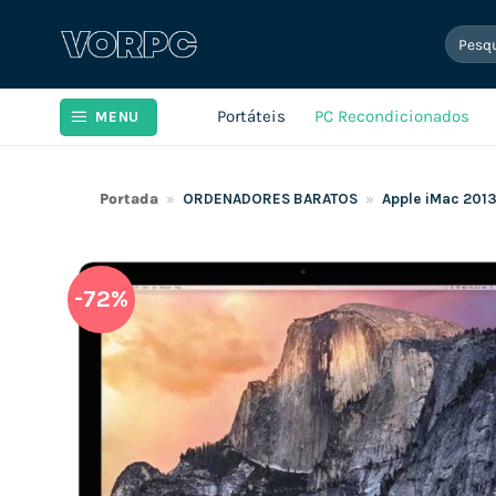
Skip
Pesqui
to
por:
content
Portáteis
PC Recondicionados
MENU
Portada
»
ORDENADORES BARATOS
»
Apple iMac 2013
-72%