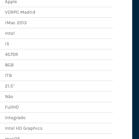
Apple
VORPC Madrid
iMac 2013
Intel
i5
4570R
8GB
1TB
21.5"
Não
FullHD
Integrado
Intel HD Graphics
macOS