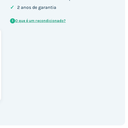
✓
2 anos de garantia
O que é um recondicionado?
i