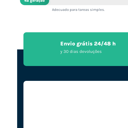
4ª geração
Adecuado para tareas simples.
Envio grátis 24/48 h
y 30 dias devoluções