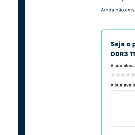
Ainda não exis
Seja o 
DDR3 1
A sua clas
A sua aval