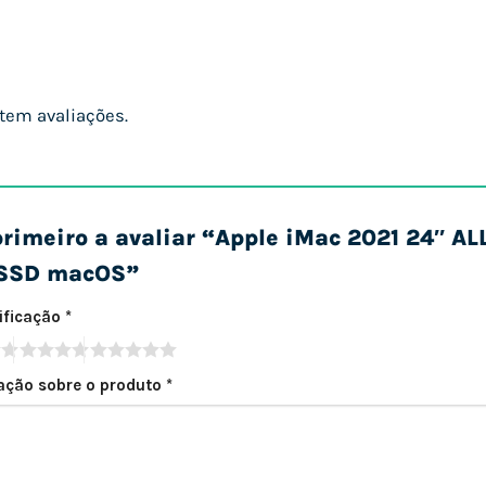
tem avaliações.
primeiro a avaliar “Apple iMac 2021 24″ A
SSD macOS”
sificação
*
iação sobre o produto
*