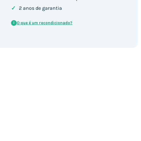
✓
2 anos de garantia
O que é um recondicionado?
i