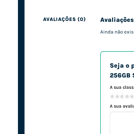
Avaliações
AVALIAÇÕES (0)
Ainda não exis
Seja o 
256GB 
A sua clas
A sua aval