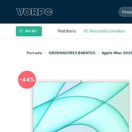
Skip
Pesqui
to
por:
content
Portáteis
PC Recondicionados
MENU
Portada
»
ORDENADORES BARATOS
»
Apple iMac 202
-44%