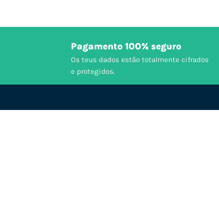
Pagamento 100% seguro
Os teus dados estão totalmente cifrados
e protegidos.