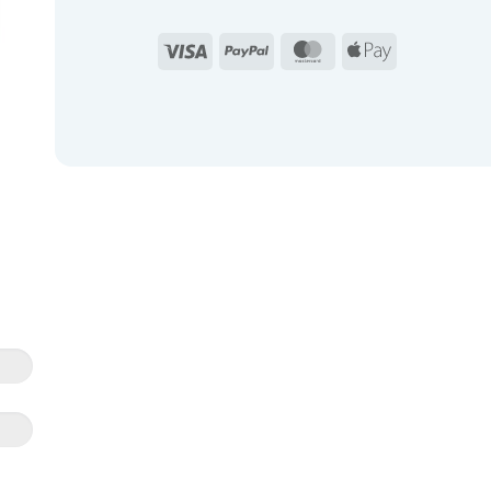
Visa
PayPal
MasterCard
Apple
Pay