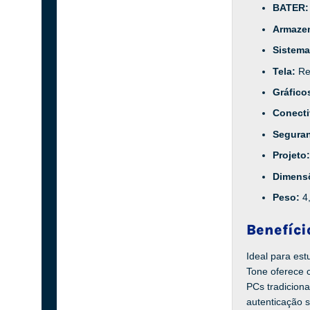
BATER
Armaze
Sistema
Tela:
Re
Gráfico
Conect
Segura
Projeto
Dimens
Peso:
4
Benefíci
Ideal para est
Tone oferece 
PCs tradiciona
autenticação 