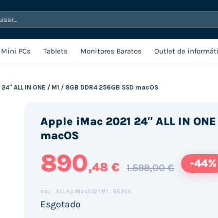
sar
Mini PCs
Tablets
Monitores Baratos
Outlet de informát
1 24″ ALL IN ONE / M1 / 8GB DDR4 256GB SSD macOS
Apple iMac 2021 24″ ALL IN ON
macOS
890
-44%
,48 €
1.599,00 €
ALL.Ap.iMac2021.M1_8G256
SKU:
Esgotado