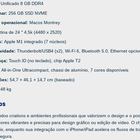
:
Unificado 8 GB DDR4
nar:
256 GB SSD NVME
 operacional:
Macos Montrey
tina de 24 ″ 4,5k (4480 x 2520)
s:
Apple M1 integrado (7 núcleos)
ividade:
Thunderbolt/USB4 (x2), Wi-Fi 6, Bluetooth 5.0, Ethernet opcio
nça:
Touch ID (no teclado), chip Apple T2
:
All-in-One Ultracompact, chassi de alumínio, 7 cores disponíveis
ões:
54,7 × 46,1 × 14,7 cm (baseado)
,48 kg
os
udos criativos e ambientes profissionais que valorizem o design e o po
cores vibrantes e precisas para design gráfico ou edição de vídeo. O
is, enquanto sua integração com o iPhone/iPad acelera os fluxos de tr
segura.