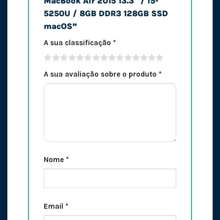
MacBook Air 2015 13.3″ / i5-
5250U / 8GB DDR3 128GB SSD
macOS”
A sua classificação
*
A sua avaliação sobre o produto
*
Nome
*
Email
*