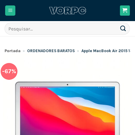
Skip
to
content
Pesquisar
por:
Portada
»
ORDENADORES BARATOS
»
Apple MacBook Air 2015 13
-67%