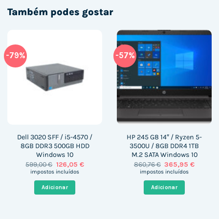
Também podes gostar
-79%
-57%
Dell 3020 SFF / i5-4570 /
HP 245 G8 14″ / Ryzen 5-
8GB DDR3 500GB HDD
3500U / 8GB DDR4 1TB
Windows 10
M.2 SATA Windows 10
O
O
O
O
599,00
€
126,05
€
860,76
€
365,95
€
preço
preço
preço
preço
impostos incluídos
impostos incluídos
original
atual
original
atual
era:
é:
era:
é:
Adicionar
Adicionar
599,00 €.
126,05 €.
860,76 €.
365,95 