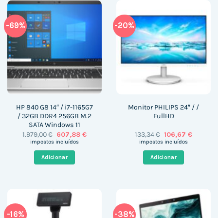
-69%
-20%
HP 840 G8 14″ / i7-1165G7
Monitor PHILIPS 24″ / /
/ 32GB DDR4 256GB M.2
FullHD
SATA Windows 11
O
O
O
O
1.979,00
€
607,88
€
133,34
€
106,67
€
preço
preço
preço
preço
impostos incluídos
impostos incluídos
original
atual
original
atual
era:
é:
era:
é:
Adicionar
Adicionar
1.979,00 €.
607,88 €.
133,34 €.
106,67 €.
-16%
-38%