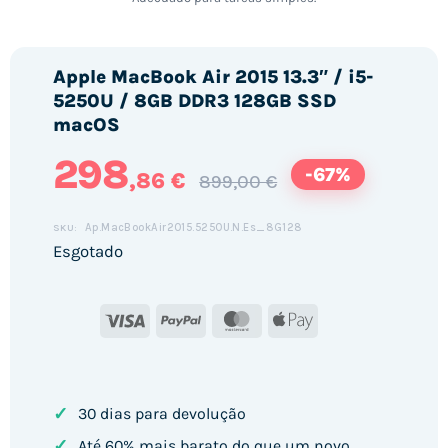
Apple MacBook Air 2015 13.3″ / i5-
5250U / 8GB DDR3 128GB SSD
macOS
298
-67%
,86 €
899,00 €
Ap.MacBookAir2015.5250U.N.Es_8G128
SKU:
Esgotado
Visa
PayPal
MasterCard
Apple
Pay
✓
30 dias para devolução
✓
Até 60% mais barato do que um novo