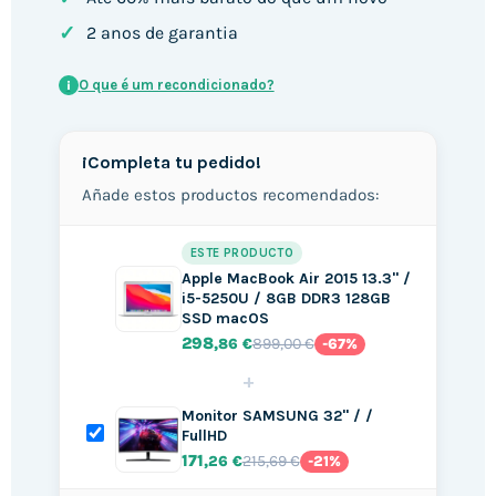
✓
2 anos de garantia
O que é um recondicionado?
i
¡Completa tu pedido!
Añade estos productos recomendados:
ESTE PRODUCTO
Apple MacBook Air 2015 13.3" /
i5-5250U / 8GB DDR3 128GB
SSD macOS
298
899,00 €
,86 €
-67%
+
Monitor SAMSUNG 32" / /
FullHD
171
215,69 €
,26 €
-21%