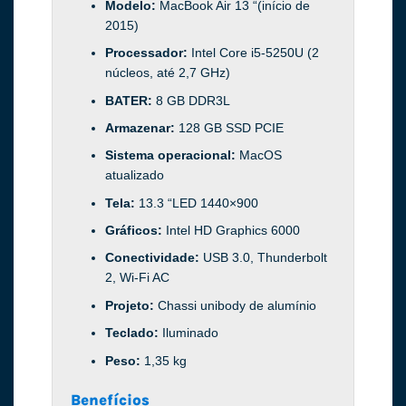
Modelo:
MacBook Air 13 “(início de
2015)
Processador:
Intel Core i5-5250U (2
núcleos, até 2,7 GHz)
BATER:
8 GB DDR3L
Armazenar:
128 GB SSD PCIE
Sistema operacional:
MacOS
atualizado
Tela:
13.3 “LED 1440×900
Gráficos:
Intel HD Graphics 6000
Conectividade:
USB 3.0, Thunderbolt
2, Wi-Fi AC
Projeto:
Chassi unibody de alumínio
Teclado:
Iluminado
Peso:
1,35 kg
Benefícios