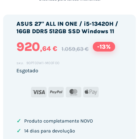
ASUS 27″ ALL IN ONE / i5-13420H /
16GB DDR5 512GB SSD Windows 11
920
-13%
,64 €
1.059,63 €
90PT03W1-M00F00
SKU:
Esgotado
Visa
PayPal
MasterCard
Apple
Pay
✓
Produto completamente NOVO
✓
14 dias para devolução