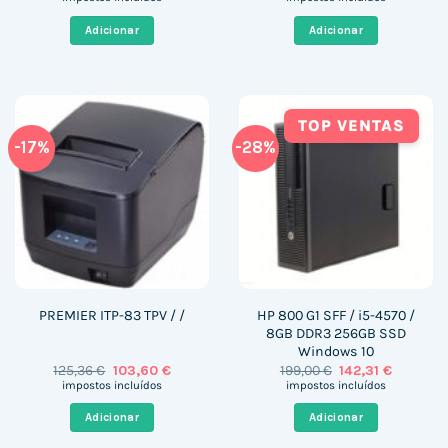
original
atual
original
atual
era:
é:
era:
é:
Adicionar
Adicionar
844,00 €.
571,29 €.
553,00 €.
153,50 €
TOP VENTAS
-17%
-28%
HP 800 G1 SFF / i5-4570 /
PREMIER ITP-83 TPV / /
8GB DDR3 256GB SSD
Windows 10
O
O
O
O
125,36
€
103,60
€
199,00
€
142,31
€
preço
preço
preço
preço
impostos incluídos
impostos incluídos
original
atual
original
atual
era:
é:
era:
é:
Adicionar
Adicionar
125,36 €.
103,60 €.
199,00 €.
142,31 €.