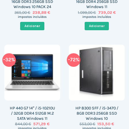
16GB DDR3 256GB SSD
16GB DDR4 256GB SSD
Windows 10 PACK 24
Windows 11
O
O
O
O
365,00
€
238,88
€
1.099,00
€
739,02
€
preço
preço
preço
preço
impostos incluídos
impostos incluídos
original
atual
original
atual
era:
é:
era:
é:
Adicionar
Adicionar
365,00 €.
238,88 €.
1.099,00 €.
739,02 
-32%
-72%
HP 440 G7 14″ / i5-10210U
HP 8300 SFF / i5-3470 /
/ 32GB DDR4 512GB M.2
8GB DDR3 256GB SSD
SATA Windows 11
Windows 10
O
O
O
O
844,00
€
571,29
€
553,00
€
153,50
€
preço
preço
preço
preço
impostos incluídos
impostos incluídos