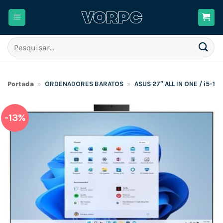
Skip
to
content
Pesquisar
por:
Portada
»
ORDENADORES BARATOS
»
ASUS 27″ ALL IN ONE / i5-1
-13%