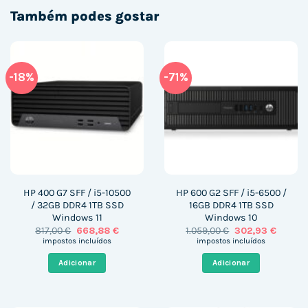
Também podes gostar
-18%
-71%
HP 400 G7 SFF / i5-10500
HP 600 G2 SFF / i5-6500 /
/ 32GB DDR4 1TB SSD
16GB DDR4 1TB SSD
Windows 11
Windows 10
O
O
O
O
817,00
€
668,88
€
1.059,00
€
302,93
€
preço
preço
preço
preço
impostos incluídos
impostos incluídos
original
atual
original
atual
era:
é:
era:
é:
Adicionar
Adicionar
817,00 €.
668,88 €.
1.059,00 €.
302,93 