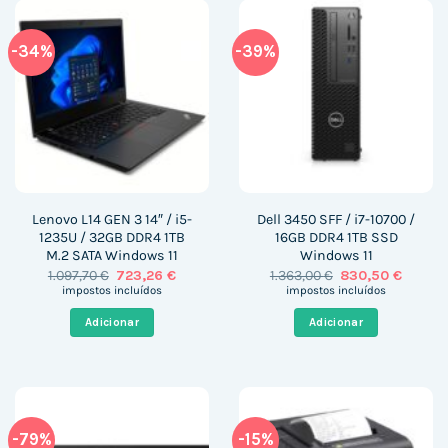
-34%
-39%
Lenovo L14 GEN 3 14″ / i5-
Dell 3450 SFF / i7-10700 /
1235U / 32GB DDR4 1TB
16GB DDR4 1TB SSD
M.2 SATA Windows 11
Windows 11
O
O
O
O
1.097,70
€
723,26
€
1.363,00
€
830,50
€
preço
preço
preço
preço
impostos incluídos
impostos incluídos
original
atual
original
atual
era:
é:
era:
é:
Adicionar
Adicionar
1.097,70 €.
723,26 €.
1.363,00 €.
830,50 
-79%
-15%