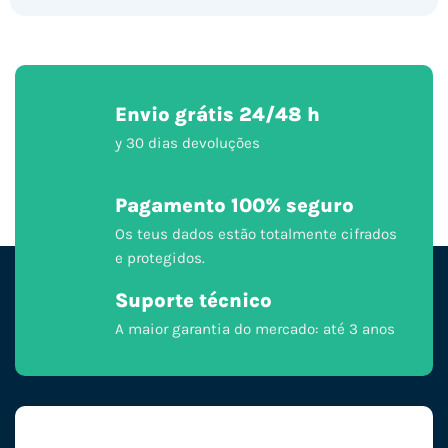
Envio grátis 24/48 h
y 30 dias devoluções
Pagamento 100% seguro
Os teus dados estão totalmente cifrados
e protegidos.
Suporte técnico
A maior garantia do mercado: até 3 anos