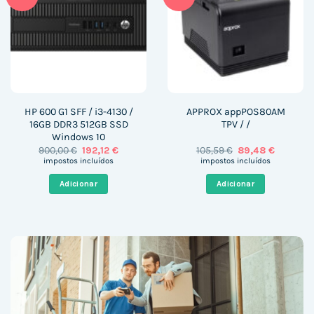
HP 600 G1 SFF / i3-4130 /
APPROX appPOS80AM
16GB DDR3 512GB SSD
TPV / /
Windows 10
O
O
O
O
900,00
€
192,12
€
105,59
€
89,48
€
preço
preço
preço
preço
impostos incluídos
impostos incluídos
original
atual
original
atual
era:
é:
era:
é:
Adicionar
Adicionar
900,00 €.
192,12 €.
105,59 €.
89,48 €.