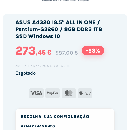
ASUS A4320 19.5″ ALL IN ONE /
Pentium-G3260 / 8GB DDR3 1TB
SSD Windows 10
273
-53%
,45 €
587,00 €
ALL.AS.A4320.G3260_8G1TB
SKU:
Esgotado
Visa
PayPal
MasterCard
Apple
Pay
ESCOLHA SUA CONFIGURAÇÃO
ARMAZENAMENTO