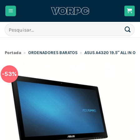
Skip
to
content
Pesquisar
por:
Portada
»
ORDENADORES BARATOS
»
ASUS A4320 19.5″ ALL IN O
-53%