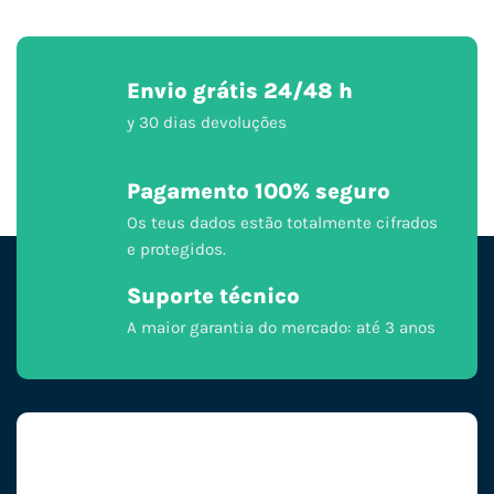
Envio grátis 24/48 h
y 30 dias devoluções
Pagamento 100% seguro
Os teus dados estão totalmente cifrados
e protegidos.
Suporte técnico
A maior garantia do mercado: até 3 anos