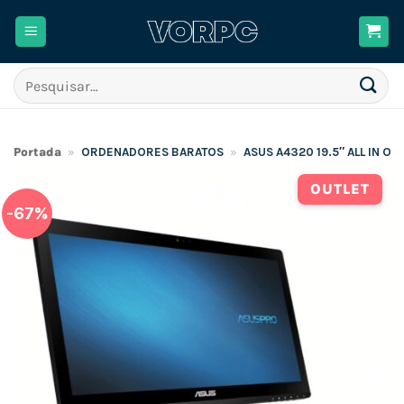
Skip
to
content
Pesquisar
por:
Portada
»
ORDENADORES BARATOS
»
ASUS A4320 19.5″ ALL IN O
OUTLET
-67%