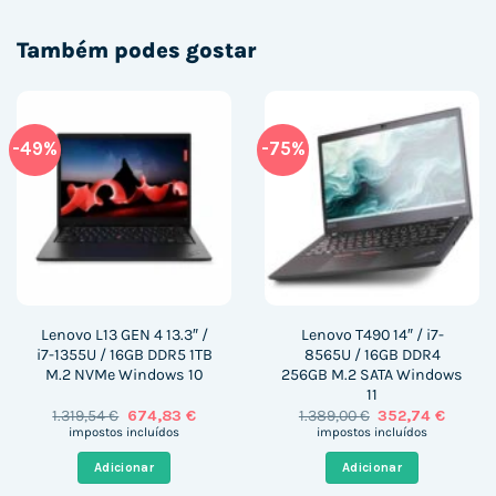
Também podes gostar
-49%
-75%
Lenovo L13 GEN 4 13.3″ /
Lenovo T490 14″ / i7-
i7-1355U / 16GB DDR5 1TB
8565U / 16GB DDR4
M.2 NVMe Windows 10
256GB M.2 SATA Windows
11
O
O
O
O
1.319,54
€
674,83
€
1.389,00
€
352,74
€
preço
preço
preço
preço
impostos incluídos
impostos incluídos
original
atual
original
atual
era:
é:
era:
é:
Adicionar
Adicionar
1.319,54 €.
674,83 €.
1.389,00 €.
352,74 