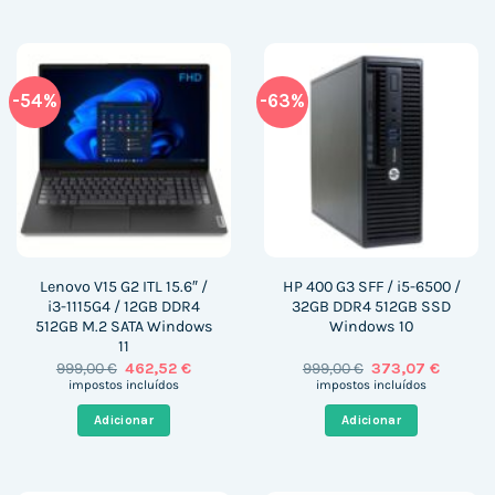
-54%
-63%
Lenovo V15 G2 ITL 15.6″ /
HP 400 G3 SFF / i5-6500 /
i3-1115G4 / 12GB DDR4
32GB DDR4 512GB SSD
512GB M.2 SATA Windows
Windows 10
11
O
O
O
O
999,00
€
462,52
€
999,00
€
373,07
€
preço
preço
preço
preço
impostos incluídos
impostos incluídos
original
atual
original
atual
era:
é:
era:
é:
Adicionar
Adicionar
999,00 €.
462,52 €.
999,00 €.
373,07 €