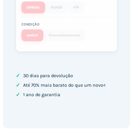
256GB
512GB
1TB
CONDIÇÃO
outlet
Recondicionado
✓
30 dias para devolução
✓
Até 70% mais barato do que um novo<
✓
1 ano de garantia