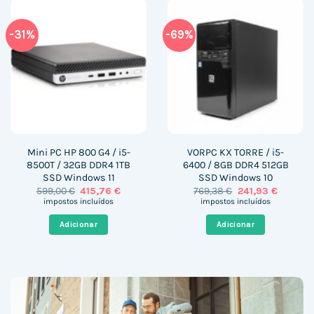
-31%
-69%
Mini PC HP 800 G4 / i5-
VORPC KX TORRE / i5-
8500T / 32GB DDR4 1TB
6400 / 8GB DDR4 512GB
SSD Windows 11
SSD Windows 10
O
O
O
O
599,00
€
415,76
€
769,38
€
241,93
€
preço
preço
preço
preço
impostos incluídos
impostos incluídos
original
atual
original
atual
era:
é:
era:
é:
Adicionar
Adicionar
599,00 €.
415,76 €.
769,38 €.
241,93 €