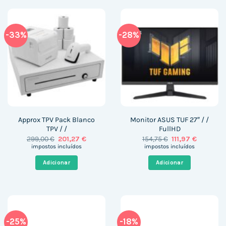
-33%
-28%
Approx TPV Pack Blanco
Monitor ASUS TUF 27″ / /
TPV / /
FullHD
O
O
O
O
299,00
€
201,27
€
154,75
€
111,97
€
preço
preço
preço
preço
impostos incluídos
impostos incluídos
original
atual
original
atual
era:
é:
era:
é:
Adicionar
Adicionar
299,00 €.
201,27 €.
154,75 €.
111,97 €.
-25%
-18%