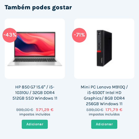
Também podes gostar
-43%
-71%
HP 850 G7 15.6″ / i5-
Mini PC Lenovo M910Q /
10310U / 32GB DDR4
i5-6500T Intel HD
512GB SSD Windows 11
Graphics/ 8GB DDR4
256GB Windows 11
O
O
O
O
999,00
€
571,29
€
599,00
€
171,79
€
preço
preço
preço
preço
impostos incluídos
impostos incluídos
original
atual
original
atual
era:
é:
era:
é:
Adicionar
Adicionar
999,00 €.
571,29 €.
599,00 €.
171,79 €.