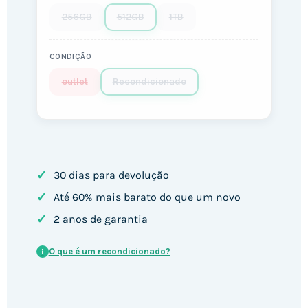
256GB
512GB
1TB
CONDIÇÃO
outlet
Recondicionado
✓
30 dias para devolução
✓
Até 60% mais barato do que um novo
✓
2 anos de garantia
O que é um recondicionado?
i