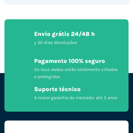
Envio grátis 24/48 h
y 30 dias devoluções
Pagamento 100% seguro
Os teus dados estão totalmente cifrados
e protegidos.
Suporte técnico
A maior garantia do mercado: até 3 anos