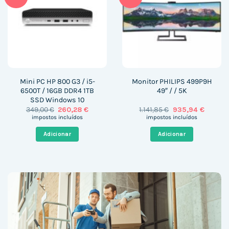
Mini PC HP 800 G3 / i5-
Monitor PHILIPS 499P9H
6500T / 16GB DDR4 1TB
49″ / / 5K
SSD Windows 10
O
O
O
O
349,00
€
260,28
€
1.141,85
€
935,94
€
preço
preço
preço
preço
impostos incluídos
impostos incluídos
original
atual
original
atual
era:
é:
era:
é:
Adicionar
Adicionar
349,00 €.
260,28 €.
1.141,85 €.
935,94 