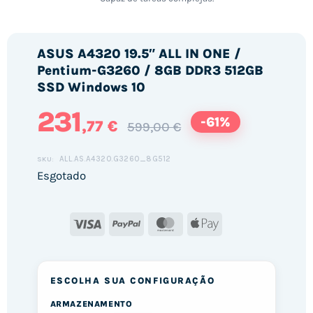
ASUS A4320 19.5″ ALL IN ONE /
Pentium-G3260 / 8GB DDR3 512GB
SSD Windows 10
231
-61%
,77 €
599,00 €
ALL.AS.A4320.G3260_8G512
SKU:
Esgotado
Visa
PayPal
MasterCard
Apple
Pay
ESCOLHA SUA CONFIGURAÇÃO
ARMAZENAMENTO