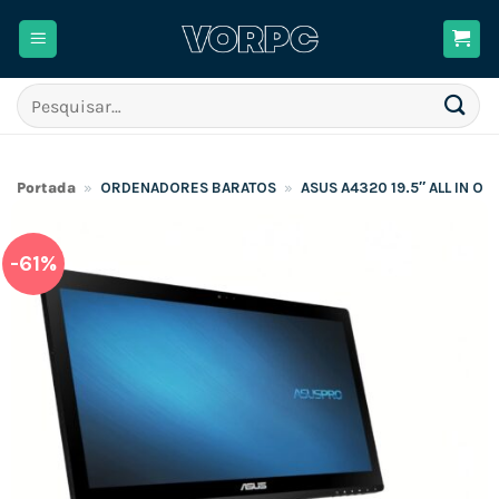
Skip
to
content
Pesquisar
por:
Portada
»
ORDENADORES BARATOS
»
ASUS A4320 19.5″ ALL IN O
-61%