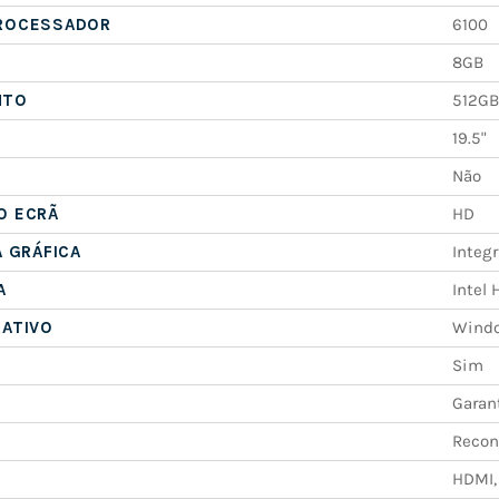
ROCESSADOR
6100
8GB
NTO
512GB
19.5"
Não
O ECRÃ
HD
A GRÁFICA
Integ
A
Intel
RATIVO
Windo
Sim
Garan
Recon
HDMI,