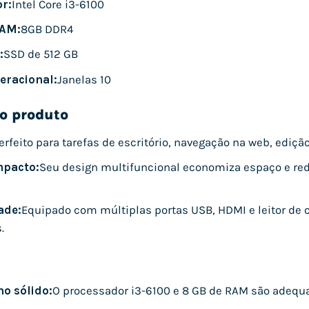
r:
Intel Core i3-6100
AM:
8GB DDR4
:
SSD de 512 GB
eracional:
Janelas 10
o produto
erfeito para tarefas de escritório, navegação na web, edi
mpacto:
Seu design multifuncional economiza espaço e red
ade:
Equipado com múltiplas portas USB, HDMI e leitor de c
.
o sólido:
O processador i3-6100 e 8 GB de RAM são adequad