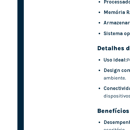
Processado
Memória R
Armazenar
Sistema op
Detalhes d
Uso ideal:
P
Design co
ambiente.
Conectivid
dispositivos
Benefícios
Desempenh
escritório.