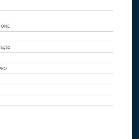
N ONE
ração
PRO