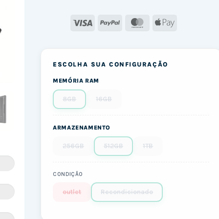
Visa
PayPal
MasterCard
Apple
Pay
ESCOLHA SUA CONFIGURAÇÃO
MEMÓRIA RAM
8GB
16GB
ARMAZENAMENTO
256GB
512GB
1TB
CONDIÇÃO
outlet
Recondicionado