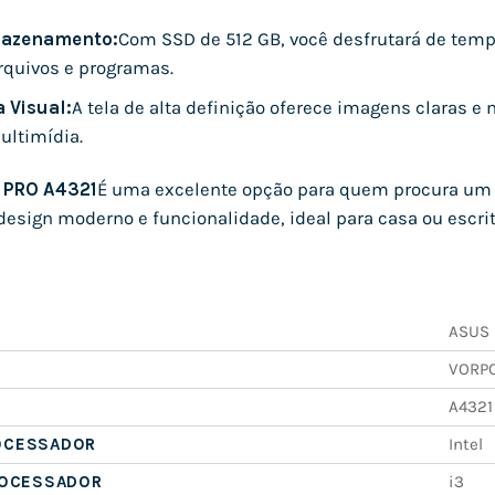
azenamento:
Com SSD de 512 GB, você desfrutará de tem
rquivos e programas.
 Visual:
A tela de alta definição oferece imagens claras e n
ultimídia.
 PRO A4321
É uma excelente opção para quem procura um 
sign moderno e funcionalidade, ideal para casa ou escrit
ASUS
VORPC
A4321
OCESSADOR
Intel
ROCESSADOR
i3