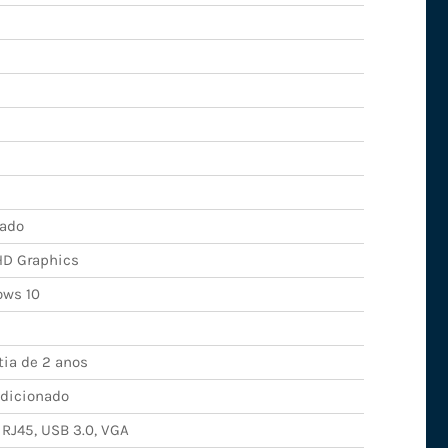
rado
 HD Graphics
ws 10
tia de 2 anos
dicionado
 RJ45, USB 3.0, VGA