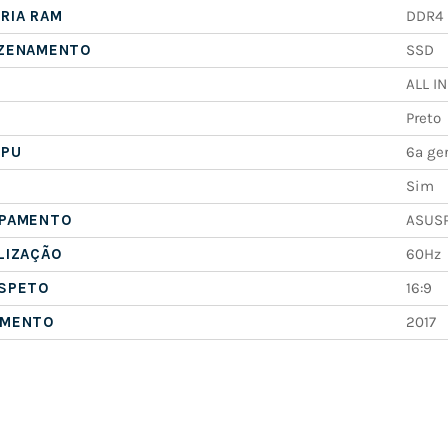
RIA RAM
DDR4
AZENAMENTO
SSD
ALL I
Preto
CPU
6ª ge
Sim
IPAMENTO
ASUS
LIZAÇÃO
60Hz
ASPETO
16:9
AMENTO
2017