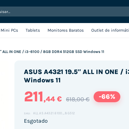
sar
Mini PCs
Tablets
Monitores Baratos
Outlet de informát
″ ALL IN ONE / i3-6100 / 8GB DDR4 512GB SSD Windows 11
ASUS A4321 19.5″ ALL IN ONE / 
Windows 11
211
-66%
,44 €
618,00 €
ALL.AS.A4321.6100_8G512
SKU:
Esgotado