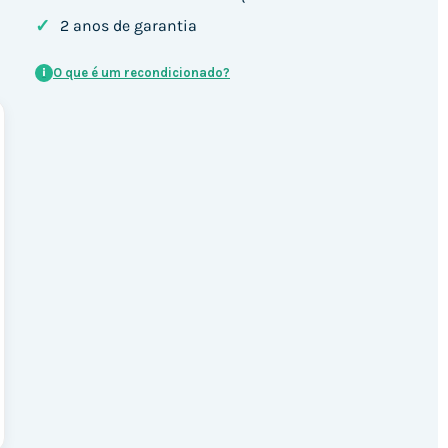
✓
2 anos de garantia
O que é um recondicionado?
i