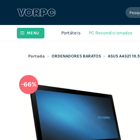
Skip
Pesqui
to
por:
content
Portáteis
PC Recondicionados
MENU
Portada
»
ORDENADORES BARATOS
»
ASUS A4321 19.5
-66%