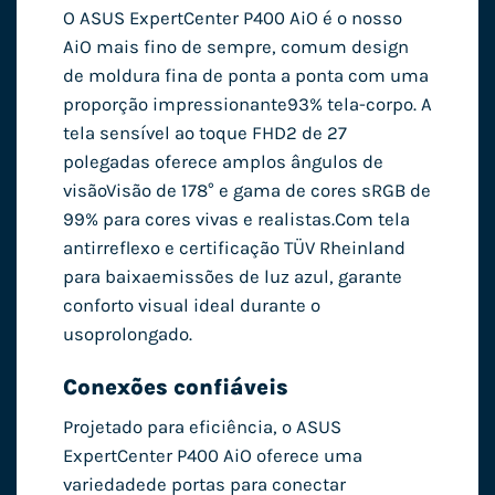
O ASUS ExpertCenter P400 AiO é o nosso
AiO mais fino de sempre, com
um design
de moldura fina de ponta a ponta com uma
proporção impressionante
93% tela-corpo. A
tela sensível ao toque FHD2 de 27
polegadas oferece amplos ângulos de
visão
Visão de 178° e gama de cores sRGB de
99% para cores vivas e realistas.
Com tela
antirreflexo e certificação TÜV Rheinland
para baixa
emissões de luz azul, garante
conforto visual ideal durante o
uso
prolongado.
Conexões confiáveis
Projetado para eficiência, o ASUS
ExpertCenter P400 AiO oferece uma
variedade
de portas para conectar