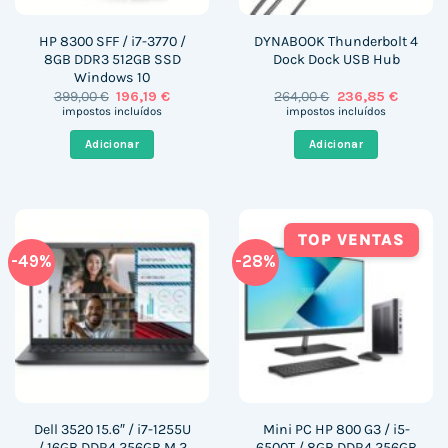
HP 8300 SFF / i7-3770 /
DYNABOOK Thunderbolt 4
8GB DDR3 512GB SSD
Dock Dock USB Hub
Windows 10
O
O
O
O
399,00
€
196,19
€
264,00
€
236,85
€
preço
preço
preço
preço
impostos incluídos
impostos incluídos
original
atual
original
atual
era:
é:
era:
é:
Adicionar
Adicionar
399,00 €.
196,19 €.
264,00 €.
236,85 
TOP VENTAS
-49%
-28%
Dell 3520 15.6″ / i7-1255U
Mini PC HP 800 G3 / i5-
/ 16GB DDR4 256GB M.2
6500T / 8GB DDR4 256GB