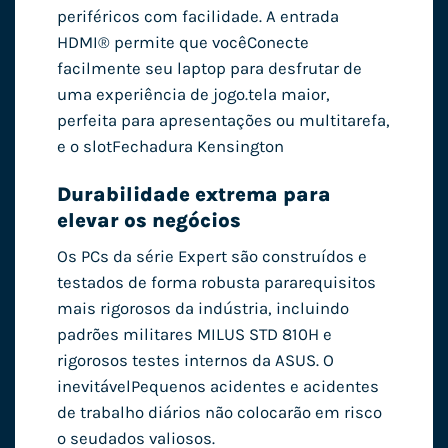
periféricos com facilidade. A entrada
HDMI® permite que você
Conecte
facilmente seu laptop para desfrutar de
uma experiência de jogo.
tela maior,
perfeita para apresentações ou multitarefa,
e o slot
Fechadura Kensington
Durabilidade extrema para
elevar os negócios
Os PCs da série Expert são construídos e
testados de forma robusta para
requisitos
mais rigorosos da indústria, incluindo
padrões militares MIL
US STD 810H e
rigorosos testes internos da ASUS. O
inevitável
Pequenos acidentes e acidentes
de trabalho diários não colocarão em risco
o seu
dados valiosos.