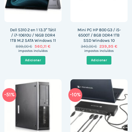
Dell 5310 2 en 1 13.3″ Tátil
Mini PC HP 800 G3 / i5-
/ i7-10610U / 16GB DDR4
6500T / 8GB DDR4 1TB
1TB M.2 SATA Windows 11
SSD Windows 10
O
O
O
O
899,00
€
560,11
€
340,00
€
239,95
€
preço
preço
preço
preço
impostos incluídos
impostos incluídos
original
atual
original
atual
era:
é:
era:
é:
Adicionar
Adicionar
899,00 €.
560,11 €.
340,00 €.
239,95 
-51%
-10%