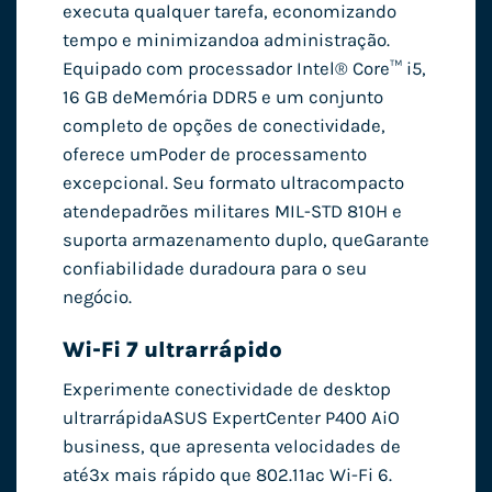
executa qualquer tarefa, economizando
tempo e minimizando
a administração.
Equipado com processador Intel® Core™ i5,
16 GB de
Memória DDR5 e um conjunto
completo de opções de conectividade,
oferece um
Poder de processamento
excepcional. Seu formato ultracompacto
atende
padrões militares MIL-STD 810H e
suporta armazenamento duplo, que
Garante
confiabilidade duradoura para o seu
negócio.
Wi-Fi 7 ultrarrápido
Experimente conectividade de desktop
ultrarrápida
ASUS ExpertCenter P400 AiO
business, que apresenta velocidades de
até
3x mais rápido que 802.11ac Wi-Fi 6.