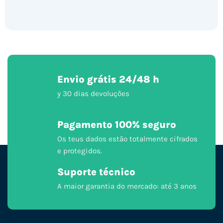
Envio grátis 24/48 h
y 30 dias devoluções
Pagamento 100% seguro
Os teus dados estão totalmente cifrados
e protegidos.
Suporte técnico
A maior garantia do mercado: até 3 anos