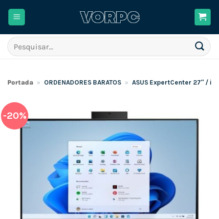
Skip
to
content
Pesquisar
por:
Portada
»
ORDENADORES BARATOS
»
ASUS ExpertCenter 27″ / i5
-20%