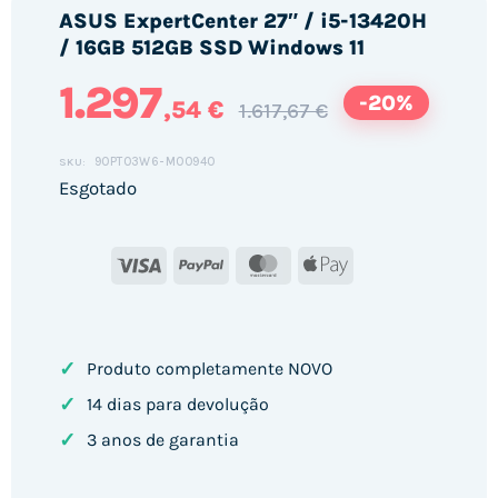
ASUS ExpertCenter 27″ / i5-13420H
/ 16GB 512GB SSD Windows 11
1.297
-20%
,54 €
1.617,67 €
90PT03W6-M00940
SKU:
Esgotado
Visa
PayPal
MasterCard
Apple
Pay
✓
Produto completamente NOVO
✓
14 dias para devolução
✓
3 anos de garantia