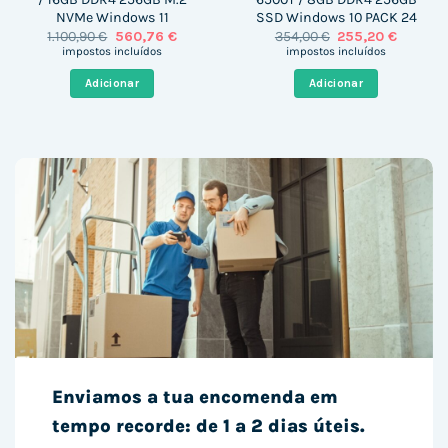
NVMe Windows 11
SSD Windows 10 PACK 24
O
O
O
O
1.100,90
€
560,76
€
354,00
€
255,20
€
preço
preço
preço
preço
impostos incluídos
impostos incluídos
original
atual
original
atual
era:
é:
era:
é:
Adicionar
Adicionar
1.100,90 €.
560,76 €.
354,00 €.
255,20 €
Enviamos a tua encomenda em
tempo recorde: de 1 a 2 dias úteis.