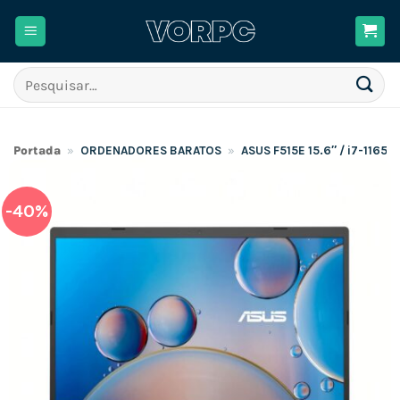
Skip
to
content
Pesquisar
por:
Portada
»
ORDENADORES BARATOS
»
ASUS F515E 15.6″ / i7-116
-40%