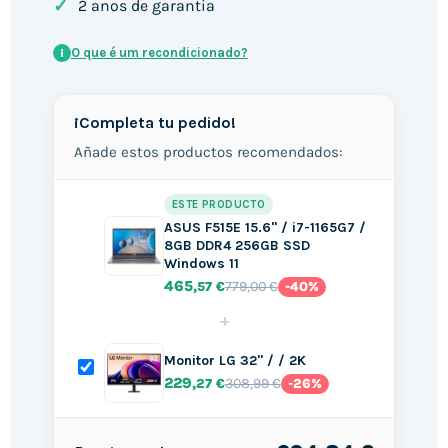
✓
2 anos de garantia
O que é um recondicionado?
i
¡Completa tu pedido!
Añade estos productos recomendados:
ESTE PRODUCTO
ASUS F515E 15.6" / i7-1165G7 /
8GB DDR4 256GB SSD
Windows 11
465
779,00 €
,57 €
-40%
+
Monitor LG 32" / / 2K
229
308,99 €
,27 €
-26%