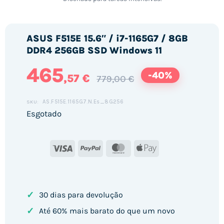
ASUS F515E 15.6″ / i7-1165G7 / 8GB
DDR4 256GB SSD Windows 11
465
-40%
,57 €
779,00 €
AS.F515E.1165G7.N.Es_8G256
SKU:
Esgotado
Visa
PayPal
MasterCard
Apple
Pay
✓
30 dias para devolução
✓
Até 60% mais barato do que um novo