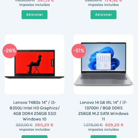
1.800,00
€
361,19
€
299,00
€
174,82
€
preço
preço
preço
preço
impostos incluídos
impostos incluídos
original
atual
original
atual
era:
é:
era:
é:
Adicionar
Adicionar
1.800,00 €.
361,19 €.
299,00 €.
174,82 €
-26%
-51%
Lenovo T480s 14″ / i5-
Lenovo 14 G6 IRL 14″ / i7-
8350U Intel HD Graphics/
13700H / 8GB DDR5
4GB DDR4 256GB SSD
256GB M.2 SATA Windows
Windows 10
11
O
O
O
O
350,00
€
260,23
€
1.279,00
€
629,23
€
preço
preço
preço
preço
impostos incluídos
impostos incluídos
original
atual
original
atual
era:
é:
era:
é: