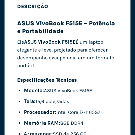
DESCRIÇÃO
ASUS VivoBook F515E – Potência
e Portabilidade
Ele
ASUS VivoBook F515E
É um laptop
elegante e leve, projetado para oferecer
desempenho excepcional em um formato
portátil.
Especificações Técnicas
Modelo:
ASUS VivoBook F515E
Tela:
15,6 polegadas
Processador:
Intel Core i7-1165G7
Memória RAM:
8GB DDR4
Armazenar:
SSD de 256 GB