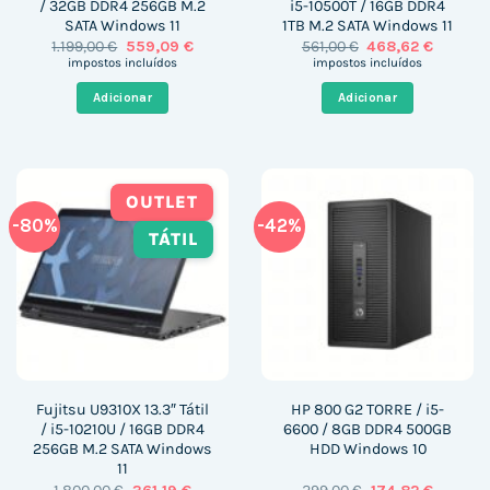
/ 32GB DDR4 256GB M.2
i5-10500T / 16GB DDR4
SATA Windows 11
1TB M.2 SATA Windows 11
O
O
O
O
1.199,00
€
559,09
€
561,00
€
468,62
€
preço
preço
preço
preço
impostos incluídos
impostos incluídos
original
atual
original
atual
era:
é:
era:
é:
Adicionar
Adicionar
1.199,00 €.
559,09 €.
561,00 €.
468,62 €
OUTLET
-80%
-42%
TÁTIL
Fujitsu U9310X 13.3″ Tátil
HP 800 G2 TORRE / i5-
/ i5-10210U / 16GB DDR4
6600 / 8GB DDR4 500GB
256GB M.2 SATA Windows
HDD Windows 10
11
O
O
O
O