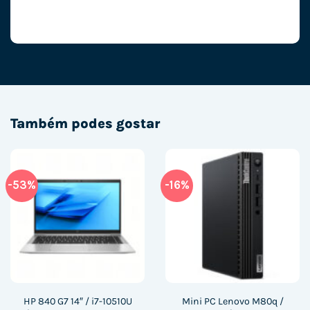
Também podes gostar
-53%
-16%
HP 840 G7 14″ / i7-10510U
Mini PC Lenovo M80q /