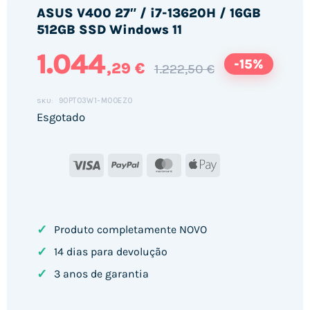
ASUS V400 27″ / i7-13620H / 16GB
512GB SSD Windows 11
1.044
-15%
,29 €
1.222,50 €
90PT03W1-M00EZ0
SKU:
Esgotado
Visa
PayPal
MasterCard
Apple
Pay
✓
Produto completamente NOVO
✓
14 dias para devolução
✓
3 anos de garantia