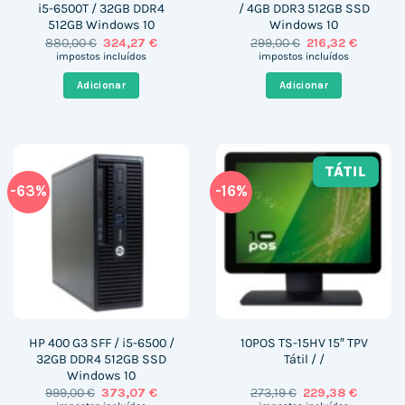
i5-6500T / 32GB DDR4
/ 4GB DDR3 512GB SSD
512GB Windows 10
Windows 10
O
O
O
O
880,00
€
324,27
€
299,00
€
216,32
€
preço
preço
preço
preço
impostos incluídos
impostos incluídos
original
atual
original
atual
era:
é:
era:
é:
Adicionar
Adicionar
880,00 €.
324,27 €.
299,00 €.
216,32 €
TÁTIL
-63%
-16%
HP 400 G3 SFF / i5-6500 /
10POS TS-15HV 15″ TPV
32GB DDR4 512GB SSD
Tátil / /
Windows 10
O
O
O
O
999,00
€
373,07
€
273,19
€
229,38
€
preço
preço
preço
preço