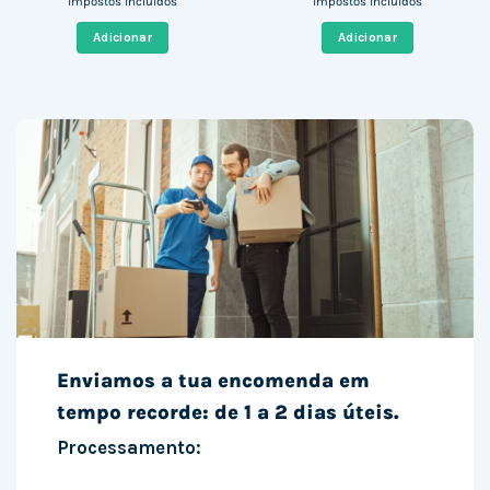
impostos incluídos
impostos incluídos
original
atual
original
atual
era:
é:
era:
é:
Adicionar
Adicionar
999,00 €.
373,07 €.
273,19 €.
229,38 €
Enviamos a tua encomenda em
tempo recorde: de 1 a 2 dias úteis.
Processamento: