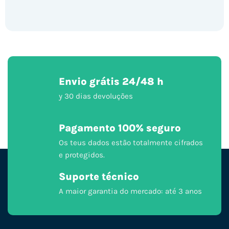
Envio grátis 24/48 h
y 30 dias devoluções
Pagamento 100% seguro
Os teus dados estão totalmente cifrados
e protegidos.
Suporte técnico
A maior garantia do mercado: até 3 anos