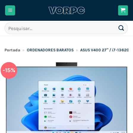
Skip
to
content
Pesquisar
por:
Portada
»
ORDENADORES BARATOS
»
ASUS V400 27″ / i7-13620H
-15%