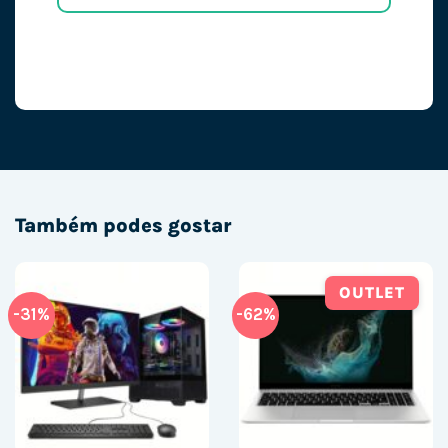
Também podes gostar
OUTLET
-31%
-62%