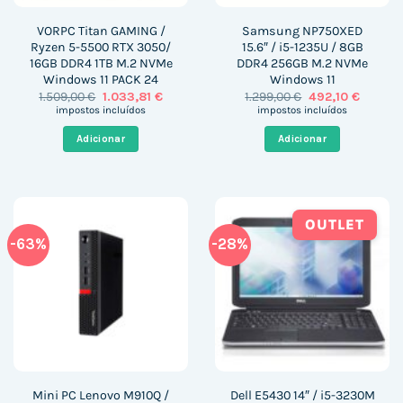
VORPC Titan GAMING /
Samsung NP750XED
Ryzen 5-5500 RTX 3050/
15.6″ / i5-1235U / 8GB
16GB DDR4 1TB M.2 NVMe
DDR4 256GB M.2 NVMe
Windows 11 PACK 24
Windows 11
O
O
O
O
1.509,00
€
1.033,81
€
1.299,00
€
492,10
€
preço
preço
preço
preço
impostos incluídos
impostos incluídos
original
atual
original
atual
era:
é:
era:
é:
Adicionar
Adicionar
1.509,00 €.
1.033,81 €.
1.299,00 €.
492,10 €
OUTLET
-63%
-28%
Mini PC Lenovo M910Q /
Dell E5430 14″ / i5-3230M