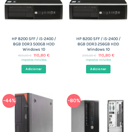
HP 8200 SFF / i5-2400 /
HP 8200 SFF / i5-2400 /
8GB DDR3 500GB HDD
8GB DDR3 256GB HDD
Windows 10
Windows 10
O
O
O
O
110,80
€
110,80
€
499,00
€
299,00
€
preço
preço
preço
preço
impostos incluídos
impostos incluídos
original
atual
original
atual
era:
é:
era:
é:
Adicionar
Adicionar
499,00 €.
110,80 €.
299,00 €.
110,80 €.
-44%
-80%