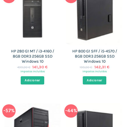
HP 280 G1 MT / i3-4160 /
HP 800 G1 SFF / i5-4570 /
8GB DDR3 256GB SSD
8GB DDR3 256GB SSD
Windows 10
Windows 10
O
O
O
O
141,30
€
142,31
€
499,00
€
199,00
€
preço
preço
preço
preço
impostos incluídos
impostos incluídos
original
atual
original
atual
era:
é:
era:
é:
Adicionar
Adicionar
499,00 €.
141,30 €.
199,00 €.
142,31 €.
-57%
-44%