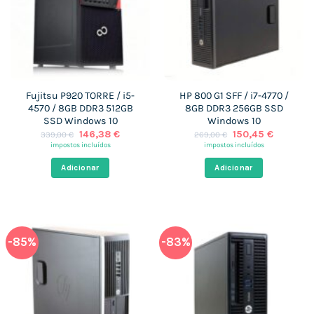
Fujitsu P920 TORRE / i5-
HP 800 G1 SFF / i7-4770 /
4570 / 8GB DDR3 512GB
8GB DDR3 256GB SSD
SSD Windows 10
Windows 10
O
O
O
O
146,38
€
150,45
€
339,00
€
269,00
€
preço
preço
preço
preço
impostos incluídos
impostos incluídos
original
atual
original
atual
era:
é:
era:
é:
Adicionar
Adicionar
339,00 €.
146,38 €.
269,00 €.
150,45 €
-85%
-83%