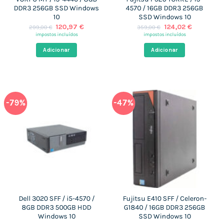
DDR3 256GB SSD Windows
4570 / 16GB DDR3 256GB
10
SSD Windows 10
O
O
O
O
120,97
€
124,02
€
299,00
€
359,00
€
preço
preço
preço
preço
impostos incluídos
impostos incluídos
original
atual
original
atual
era:
é:
era:
é:
Adicionar
Adicionar
299,00 €.
120,97 €.
359,00 €.
124,02 €.
-79%
-47%
Dell 3020 SFF / i5-4570 /
Fujitsu E410 SFF / Celeron-
8GB DDR3 500GB HDD
G1840 / 16GB DDR3 256GB
Windows 10
SSD Windows 10