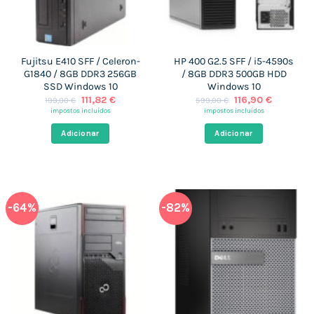
Fujitsu E410 SFF / Celeron-
HP 400 G2.5 SFF / i5-4590s
G1840 / 8GB DDR3 256GB
/ 8GB DDR3 500GB HDD
SSD Windows 10
Windows 10
O
O
O
O
111,82
€
116,90
€
199,00
€
599,00
€
preço
preço
preço
preço
impostos incluídos
impostos incluídos
original
atual
original
atual
era:
é:
era:
é:
Adicionar
Adicionar
199,00 €.
111,82 €.
599,00 €.
116,90 €.
-64%
-82%