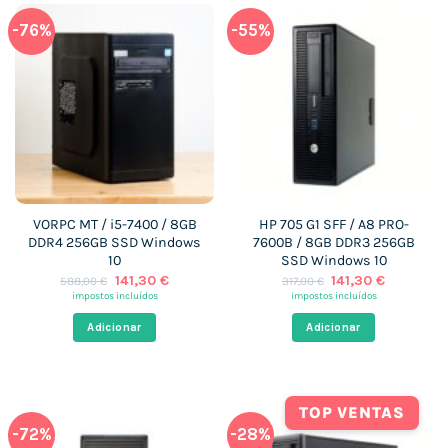
-76%
-55%
VORPC MT / i5-7400 / 8GB
HP 705 G1 SFF / A8 PRO-
DDR4 256GB SSD Windows
7600B / 8GB DDR3 256GB
10
SSD Windows 10
O
O
O
O
141,30
€
141,30
€
588,00
€
317,00
€
preço
preço
preço
preço
impostos incluídos
impostos incluídos
original
atual
original
atual
era:
é:
era:
é:
Adicionar
Adicionar
588,00 €.
141,30 €.
317,00 €.
141,30 €.
TOP VENTAS
-72%
-28%