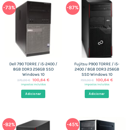
-73%
-87%
Dell 790 TORRE / i5-2400 /
Fujitsu P900 TORRE / i5-
8GB DDR3 256GB SSD
2400 / 8GB DDR3 256GB
Windows 10
SSD Windows 10
O
O
O
O
100,64
€
100,64
€
376,00
€
799,00
€
preço
preço
preço
preço
impostos incluídos
impostos incluídos
original
atual
original
atual
era:
é:
era:
é:
Adicionar
Adicionar
376,00 €.
100,64 €.
799,00 €.
100,64 €
-82%
-45%