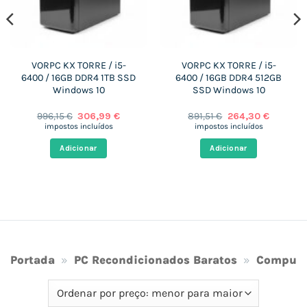
VORPC KX TORRE / i5-
VORPC KX TORRE / i5-
6400 / 16GB DDR4 1TB SSD
6400 / 16GB DDR4 512GB
Windows 10
SSD Windows 10
O
O
O
O
996,15
€
306,99
€
891,51
€
264,30
€
preço
preço
preço
preço
impostos incluídos
impostos incluídos
original
atual
original
atual
era:
é:
era:
é:
Adicionar
Adicionar
€.
996,15 €.
306,99 €.
891,51 €.
264,30 €
Portada
»
PC Recondicionados Baratos
»
Computa