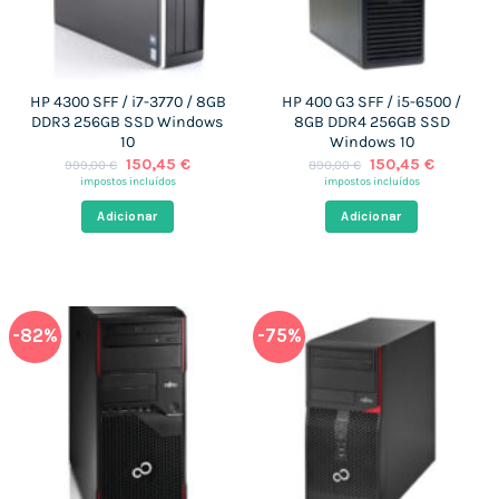
HP 4300 SFF / i7-3770 / 8GB
HP 400 G3 SFF / i5-6500 /
DDR3 256GB SSD Windows
8GB DDR4 256GB SSD
10
Windows 10
O
O
O
O
150,45
€
150,45
€
999,00
€
890,00
€
preço
preço
preço
preço
impostos incluídos
impostos incluídos
original
atual
original
atual
era:
é:
era:
é:
Adicionar
Adicionar
999,00 €.
150,45 €.
890,00 €.
150,45 €
-82%
-75%