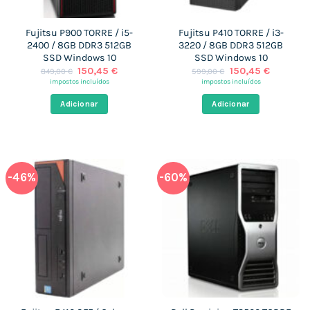
Fujitsu P900 TORRE / i5-
Fujitsu P410 TORRE / i3-
2400 / 8GB DDR3 512GB
3220 / 8GB DDR3 512GB
SSD Windows 10
SSD Windows 10
O
O
O
O
150,45
€
150,45
€
849,00
€
599,00
€
preço
preço
preço
preço
impostos incluídos
impostos incluídos
original
atual
original
atual
era:
é:
era:
é:
Adicionar
Adicionar
849,00 €.
150,45 €.
599,00 €.
150,45 €
-46%
-60%