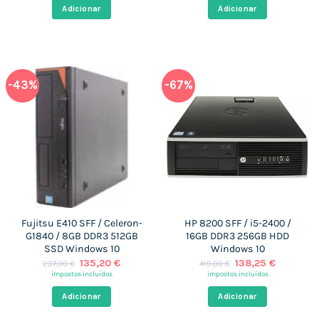
era:
é:
era:
é:
Adicionar
Adicionar
599,00 €.
133,17 €.
899,00 €.
135,20 €
-43%
-67%
Fujitsu E410 SFF / Celeron-
HP 8200 SFF / i5-2400 /
G1840 / 8GB DDR3 512GB
16GB DDR3 256GB HDD
SSD Windows 10
Windows 10
O
O
O
O
135,20
€
138,25
€
237,00
€
419,00
€
preço
preço
preço
preço
impostos incluídos
impostos incluídos
original
atual
original
atual
era:
é:
era:
é:
Adicionar
Adicionar
237,00 €.
135,20 €.
419,00 €.
138,25 €.