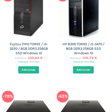
Fujitsu P410 TORRE / i3-
HP 8300 TORRE / i5-3470 /
3220 / 8GB DDR3 256GB
8GB DDR3 256GB SSD
SSD Windows 10
Windows 10
O
O
O
O
100,64
€
109,79
€
549,00
€
199,00
€
preço
preço
preço
preço
impostos incluídos
impostos incluídos
original
atual
original
atual
era:
é:
era:
é:
Adicionar
Adicionar
549,00 €.
100,64 €.
199,00 €.
109,79 €
-78%
-63%