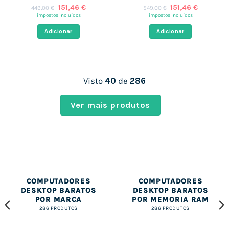
O
O
O
O
151,46
€
151,46
€
449,00
€
549,00
€
preço
preço
preço
preço
impostos incluídos
impostos incluídos
original
atual
original
atual
era:
é:
era:
é:
Adicionar
Adicionar
449,00 €.
151,46 €.
549,00 €.
151,46 €.
Visto
40
de
286
Ver mais produtos
COMPUTADORES
COMPUTADORES
DESKTOP BARATOS
DESKTOP BARATOS
POR MARCA
POR MEMORIA RAM
286 PRODUTOS
286 PRODUTOS