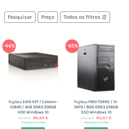
Pesquisar
Preço
Todos os filtros
-46%
-65%
Fujitsu E410 SFF / Celeron-
Fujitsu P910 TORRE / i5-
G1840 / 4GB DDR3 500GB
3470 / 8GB DDR3 256GB
HDD Windows 10
SSD Windows 10
O
O
O
O
89,45
€
90,47
€
165,00
€
255,00
€
preço
preço
preço
preço
impostos incluídos
impostos incluídos
original
atual
original
atual