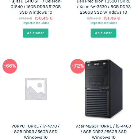
Fujitsu E410 SFF / Celeron-
Dell Precision T3500 TORRE
G1840 / 16GB DDR3 512GB
/ Xeon-W-3530 / 8GB DDR3
SSD Windows 10
256GB SSD Windows 10
O
O
O
O
150,45
€
151,46
€
277,00
€
378,00
€
preço
preço
preço
preço
impostos incluídos
impostos incluídos
original
atual
original
atual
era:
é:
era:
é:
Adicionar
Adicionar
277,00 €.
150,45 €.
378,00 €.
151,46 €.
-66%
-72%
VORPC TORRE / i7-4770 /
Acer M2631 TORRE / i5-4460
8GB DDR3 256GB SSD
/ 8GB DDR3 256GB SSD
Windows 10
Windows 10