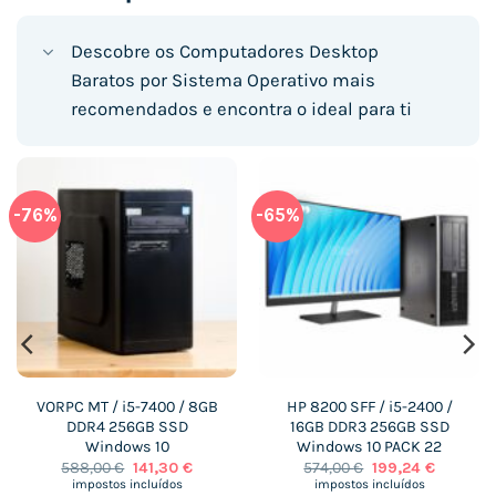
Descobre os Computadores Desktop
Baratos por Sistema Operativo mais
recomendados e encontra o ideal para ti
-76%
-65%
VORPC MT / i5-7400 / 8GB
HP 8200 SFF / i5-2400 /
DDR4 256GB SSD
16GB DDR3 256GB SSD
Windows 10
Windows 10 PACK 22
O
O
O
O
588,00
€
141,30
€
574,00
€
199,24
€
preço
preço
preço
preço
impostos incluídos
impostos incluídos