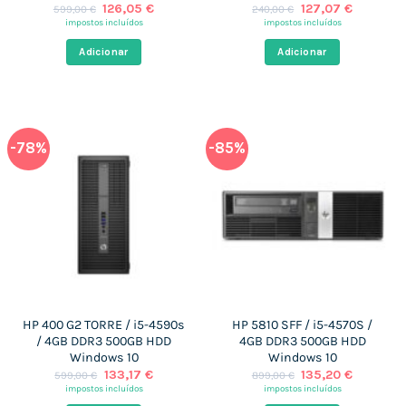
O
O
O
O
126,05
€
127,07
€
599,00
€
240,00
€
preço
preço
preço
preço
impostos incluídos
impostos incluídos
original
atual
original
atual
era:
é:
era:
é:
Adicionar
Adicionar
599,00 €.
126,05 €.
240,00 €.
127,07 €
-78%
-85%
HP 400 G2 TORRE / i5-4590s
HP 5810 SFF / i5-4570S /
/ 4GB DDR3 500GB HDD
4GB DDR3 500GB HDD
Windows 10
Windows 10
O
O
O
O
133,17
€
135,20
€
599,00
€
899,00
€
preço
preço
preço
preço
impostos incluídos
impostos incluídos
original
atual
original
atual