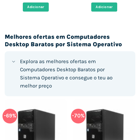
original
atual
original
atual
era:
é:
era:
é:
Adicionar
Adicionar
.
588,00 €.
141,30 €.
574,00 €.
199,24 €.
Melhores ofertas em Computadores
Desktop Baratos por Sistema Operativo
Explora as melhores ofertas em
Computadores Desktop Baratos por
Sistema Operativo e consegue o teu ao
melhor preço
-69%
-70%