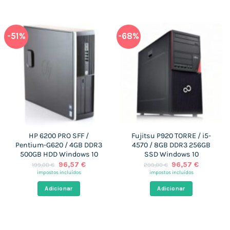
-51%
-68%
HP 6200 PRO SFF /
Fujitsu P920 TORRE / i5-
Pentium-G620 / 4GB DDR3
4570 / 8GB DDR3 256GB
500GB HDD Windows 10
SSD Windows 10
O
O
O
O
96,57
€
96,57
€
199,00
€
299,00
€
preço
preço
preço
preço
impostos incluídos
impostos incluídos
original
atual
original
atual
era:
é:
era:
é:
Adicionar
Adicionar
199,00 €.
96,57 €.
299,00 €.
96,57 €.