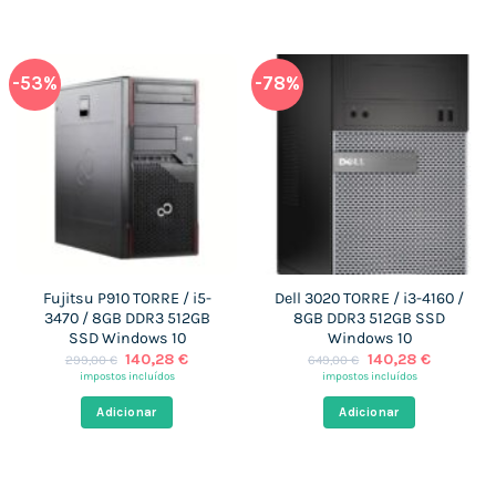
-53%
-78%
Fujitsu P910 TORRE / i5-
Dell 3020 TORRE / i3-4160 /
3470 / 8GB DDR3 512GB
8GB DDR3 512GB SSD
SSD Windows 10
Windows 10
O
O
O
O
140,28
€
140,28
€
299,00
€
649,00
€
preço
preço
preço
preço
impostos incluídos
impostos incluídos
original
atual
original
atual
era:
é:
era:
é:
Adicionar
Adicionar
299,00 €.
140,28 €.
649,00 €.
140,28 €