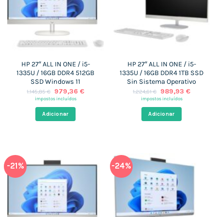
HP 27″ ALL IN ONE / i5-
HP 27″ ALL IN ONE / i5-
1335U / 16GB DDR4 512GB
1335U / 16GB DDR4 1TB SSD
SSD Windows 11
Sin Sistema Operativo
O
O
O
O
979,36
€
989,93
€
1.145,85
€
1.224,61
€
preço
preço
preço
preço
impostos incluídos
impostos incluídos
original
atual
original
atual
era:
é:
era:
é:
Adicionar
Adicionar
1.145,85 €.
979,36 €.
1.224,61 €.
989,93 
-21%
-24%