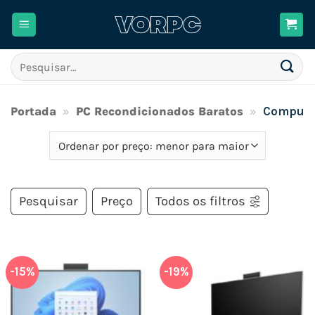
Skip
to
content
Pesquisar
por:
Portada
»
PC Recondicionados Baratos
»
Computa
Pesquisar
Preço
Todos os filtros
-15%
-19%