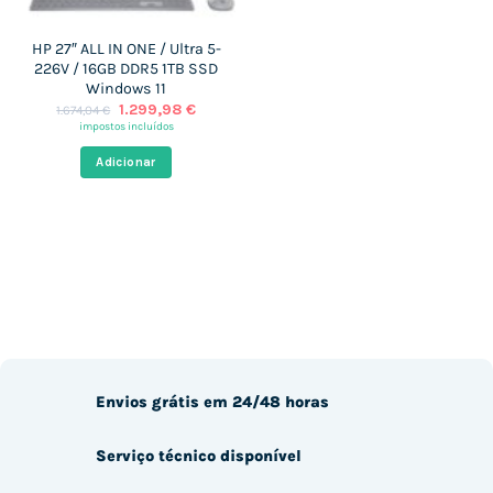
HP 27″ ALL IN ONE / Ultra 5-
226V / 16GB DDR5 1TB SSD
Windows 11
O
O
1.299,98
€
1.674,04
€
preço
preço
impostos incluídos
original
atual
era:
é:
Adicionar
1.674,04 €.
1.299,98 €.
Envios grátis em 24/48 horas
Serviço técnico disponível