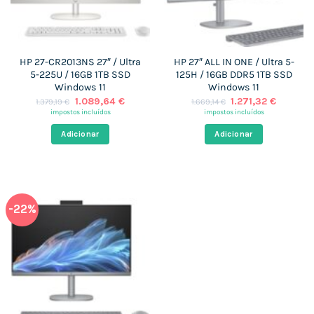
HP 27-CR2013NS 27″ / Ultra
HP 27″ ALL IN ONE / Ultra 5-
5-225U / 16GB 1TB SSD
125H / 16GB DDR5 1TB SSD
Windows 11
Windows 11
O
O
O
O
1.089,64
€
1.271,32
€
1.379,19
€
1.669,14
€
preço
preço
preço
preço
impostos incluídos
impostos incluídos
original
atual
original
atual
era:
é:
era:
é:
Adicionar
Adicionar
1.379,19 €.
1.089,64 €.
1.669,14 €.
1.271,32
-22%