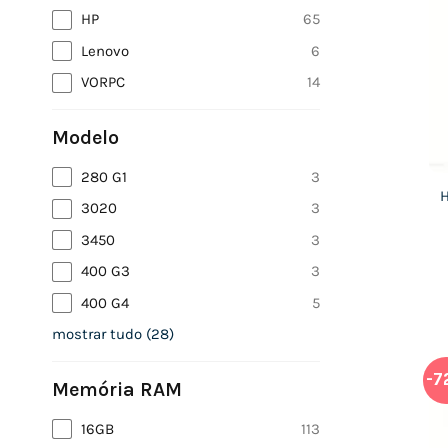
HP
65
Lenovo
6
VORPC
14
Modelo
280 G1
3
H
3020
3
3450
3
400 G3
3
400 G4
5
mostrar tudo
(
28
)
-7
Memória RAM
16GB
113