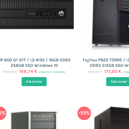
P 600 G1 SFF / i3-4130 / 16GB DDR3
Fujitsu P920 TORRE / i
256GB SSD Windows 10
DDR3 512GB SSD W
O
O
O
O
168,74
€
173,83
€
850,00
€
399,00
€
impostos incluídos
impo
preço
preço
preço
pre
original
atual
original
atu
Adicionar
Adicionar
era:
é:
era:
é:
850,00 €.
168,74 €.
399,00 €.
173
2%
-55%