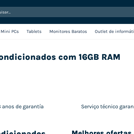
sar
Mini PCs
Tablets
Monitores Baratos
Outlet de informát
ondicionados com 16GB RAM
3 anos de garantía
Serviço técnico garan
dicionados
Melhores oferta