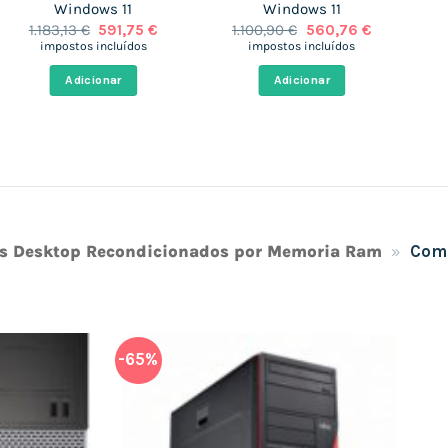
Windows 11
Windows 11
O
O
O
O
1.183,13
€
591,75
€
1.100,90
€
560,76
€
preço
preço
preço
preço
impostos incluídos
impostos incluídos
original
atual
original
atual
era:
é:
era:
é:
Adicionar
Adicionar
.
1.183,13 €.
591,75 €.
1.100,90 €.
560,76 €.
.
s Desktop Recondicionados por Memoria Ram
»
Comp
-65%