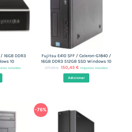
 / 16GB DDR3
Fujitsu E410 SFF / Celeron-G1840 /
ows 10
16GB DDR3 512GB SSD Windows 10
O
O
150,45
€
277,00
€
stos incluídos
impostos incluídos
ço
preço
preço
al
original
atual
Adicionar
era:
é:
,25 €.
277,00 €.
150,45 €.
-76%