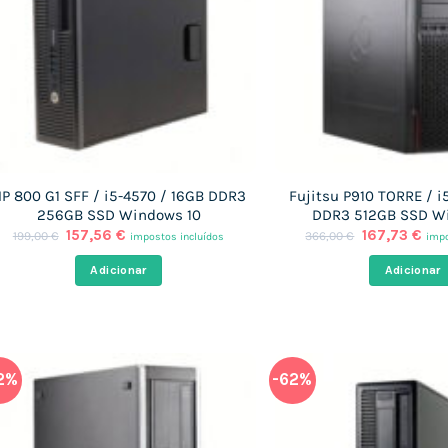
P 800 G1 SFF / i5-4570 / 16GB DDR3
Fujitsu P910 TORRE / i
256GB SSD Windows 10
DDR3 512GB SSD W
O
O
O
O
157,56
€
167,73
€
199,00
€
366,00
€
impostos incluídos
impo
preço
preço
preço
pre
original
atual
original
atu
Adicionar
Adicionar
era:
é:
era:
é:
199,00 €.
157,56 €.
366,00 €.
167
2%
-62%