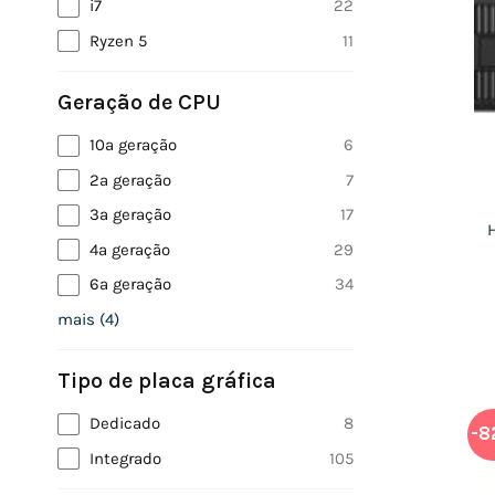
i7
22
Ryzen 5
11
Geração de CPU
10ª geração
6
2ª geração
7
3ª geração
17
H
4ª geração
29
6ª geração
34
mais
(
4
)
Tipo de placa gráfica
Dedicado
8
-8
Integrado
105