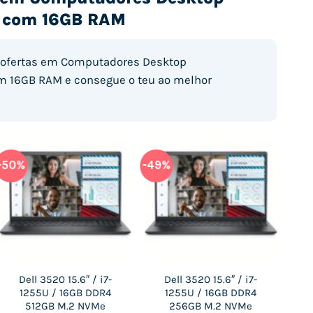
 com 16GB RAM
 ofertas em Computadores Desktop
 16GB RAM e consegue o teu ao melhor
-50%
-49%
-49
Dell 3520 15.6″ / i7-
Dell 3520 15.6″ / i7-
L
1255U / 16GB DDR4
1255U / 16GB DDR4
i
512GB M.2 NVMe
256GB M.2 NVMe
1T