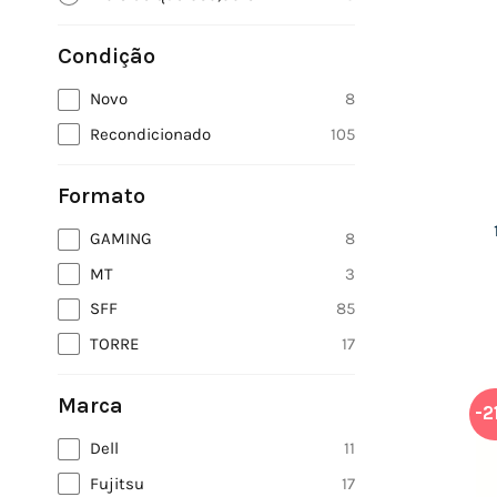
Condição
Novo
8
Recondicionado
105
Formato
GAMING
8
MT
3
SFF
85
TORRE
17
Marca
-2
Dell
11
Fujitsu
17