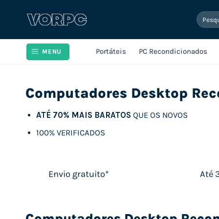
Skip
Pesqui
to
por:
content
Portáteis
PC Recondicionados
MENU
Computadores Desktop Rec
ATÉ 70% MAIS BARATOS
QUE OS NOVOS
100% VERIFICADOS
Envio gratuito*
Até 
Computadores Desktop Recon