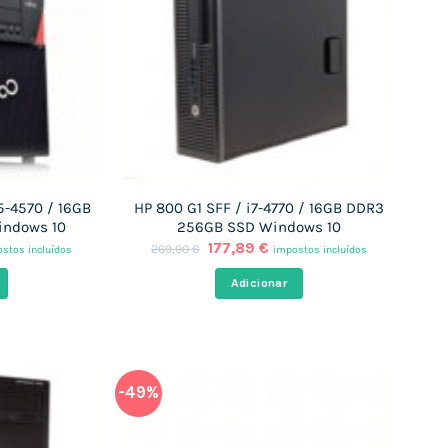
5-4570 / 16GB
HP 800 G1 SFF / i7-4770 / 16GB DDR3
indows 10
256GB SSD Windows 10
O
O
177,89
€
269,00
€
stos incluídos
impostos incluídos
ço
preço
preço
al
original
atual
Adicionar
era:
é:
,83 €.
269,00 €.
177,89 €.
-49%