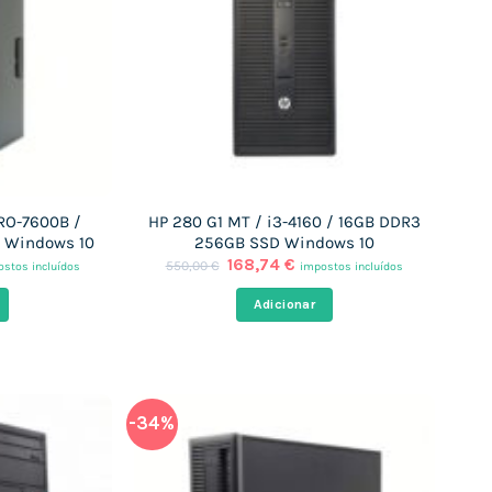
PRO-7600B /
HP 280 G1 MT / i3-4160 / 16GB DDR3
 Windows 10
256GB SSD Windows 10
O
O
168,74
€
550,00
€
stos incluídos
impostos incluídos
ço
preço
preço
al
original
atual
Adicionar
era:
é:
,74 €.
550,00 €.
168,74 €.
-34%