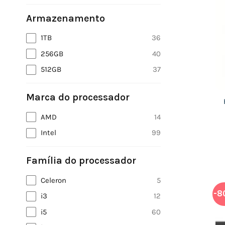
Armazenamento
1TB
36
256GB
40
512GB
37
Marca do processador
AMD
14
Intel
99
Família do processador
Celeron
5
-8
i3
12
i5
60