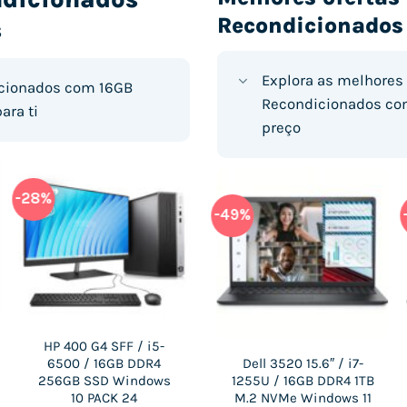
Recondicionados
s
Explora as melhores
cionados com 16GB
Recondicionados com
ara ti
preço
-28%
-22%
-56%
-49%
HP 400 G4 SFF / i5-
Fujitsu Esprimo P757
Lenovo L13 GEN 4 13.3″
Dell 3520 15.6″ / i7-
6500 / 16GB DDR4
TORRE / i7-6700 / 16GB
/ i7-1355U / 16GB
1255U / 16GB DDR4 1TB
256GB SSD Windows
DDR4 1TB SSD
DDR5 256GB M.2
M.2 NVMe Windows 11
10 PACK 24
Windows 10