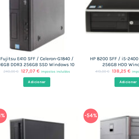
Fujitsu E410 SFF / Celeron-G1840 /
HP 8200 SFF / i5-2400
16GB DDR3 256GB SSD Windows 10
256GB HDD Wind
O
O
O
O
127,07
€
138,25
€
240,00
€
419,00
€
impostos incluídos
impo
preço
preço
preço
pre
original
atual
original
atu
Adicionar
Adicionar
era:
é:
era:
é:
240,00 €.
127,07 €.
419,00 €.
138
1%
-54%