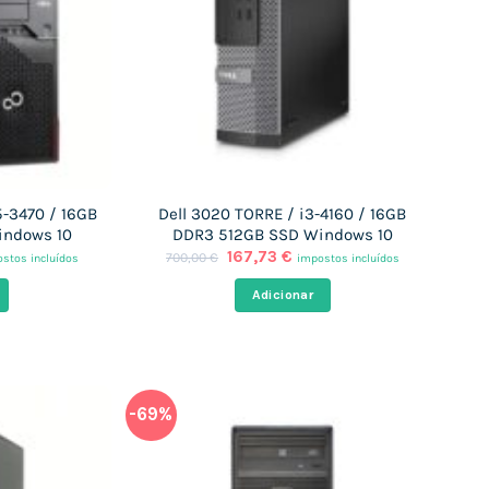
5-3470 / 16GB
Dell 3020 TORRE / i3-4160 / 16GB
indows 10
DDR3 512GB SSD Windows 10
O
O
167,73
€
700,00
€
stos incluídos
impostos incluídos
ço
preço
preço
al
original
atual
Adicionar
era:
é:
,73 €.
700,00 €.
167,73 €.
-69%