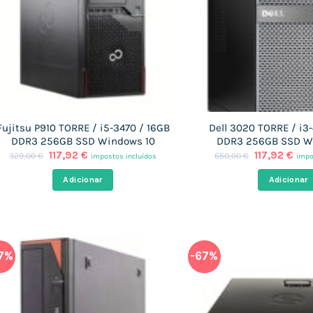
Fujitsu P910 TORRE / i5-3470 / 16GB
Dell 3020 TORRE / i3
DDR3 256GB SSD Windows 10
DDR3 256GB SSD W
O
O
O
O
117,92
€
117,92
€
329,00
€
650,00
€
impostos incluídos
impo
preço
preço
preço
pre
original
atual
original
atu
Adicionar
Adicionar
era:
é:
era:
é:
329,00 €.
117,92 €.
650,00 €.
117,
7%
-67%