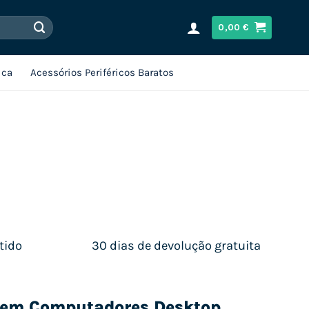
0,00
€
ica
Acessórios Periféricos Baratos
tido
30 dias de devolução gratuita
s em Computadores Desktop