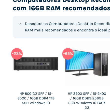
com 16GB RAM recomendado
Descobre os Computadores Desktop Recondi
RAM mais recomendados e encontra o ideal p
-23%
-65%
-53%
-49%
-
HP 800 G2 SFF / i5-
HP 8200 SFF / i5-2400
4″ /
Lenovo L14 GEN 3 14″ /
Lenovo L13 GEN 4 13.3″
6500 / 16GB DDR4 1TB
/ 16GB DDR3 256GB
DDR4
i5-1235U / 16GB DDR4
/ i7-1355U / 16GB
ws
SSD Windows 10
SSD Windows 10 PACK
A
256GB M.2 SATA
DDR5 1TB M.2 NVMe
22