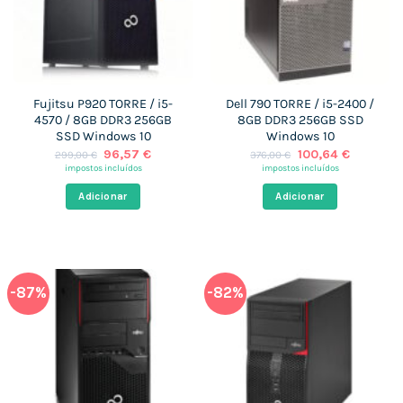
Fujitsu P920 TORRE / i5-
Dell 790 TORRE / i5-2400 /
4570 / 8GB DDR3 256GB
8GB DDR3 256GB SSD
SSD Windows 10
Windows 10
O
O
O
O
96,57
€
100,64
€
299,00
€
376,00
€
preço
preço
preço
preço
impostos incluídos
impostos incluídos
original
atual
original
atual
era:
é:
era:
é:
Adicionar
Adicionar
299,00 €.
96,57 €.
376,00 €.
100,64 €
-87%
-82%