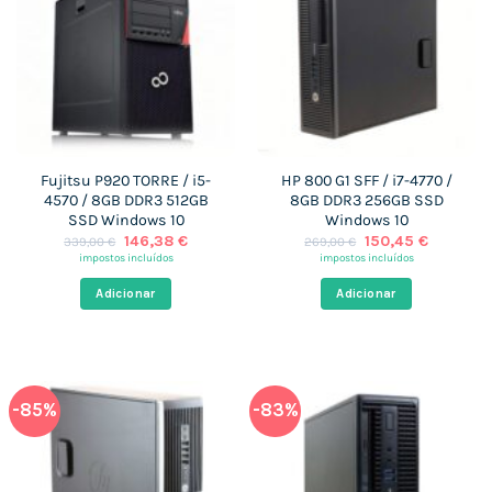
Fujitsu P920 TORRE / i5-
HP 800 G1 SFF / i7-4770 /
4570 / 8GB DDR3 512GB
8GB DDR3 256GB SSD
SSD Windows 10
Windows 10
O
O
O
O
146,38
€
150,45
€
339,00
€
269,00
€
preço
preço
preço
preço
impostos incluídos
impostos incluídos
original
atual
original
atual
era:
é:
era:
é:
Adicionar
Adicionar
339,00 €.
146,38 €.
269,00 €.
150,45 €
-85%
-83%