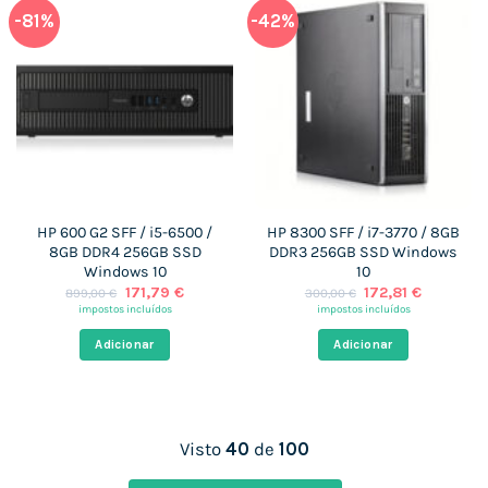
-81%
-42%
HP 600 G2 SFF / i5-6500 /
HP 8300 SFF / i7-3770 / 8GB
8GB DDR4 256GB SSD
DDR3 256GB SSD Windows
Windows 10
10
O
O
O
O
171,79
€
172,81
€
899,00
€
300,00
€
preço
preço
preço
preço
impostos incluídos
impostos incluídos
original
atual
original
atual
era:
é:
era:
é:
Adicionar
Adicionar
899,00 €.
171,79 €.
300,00 €.
172,81 €.
Visto
40
de
100