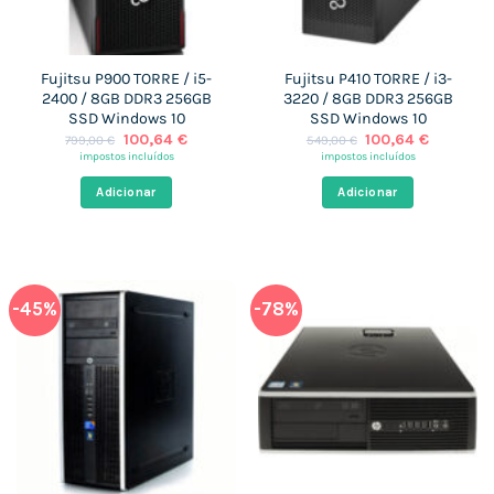
Fujitsu P900 TORRE / i5-
Fujitsu P410 TORRE / i3-
2400 / 8GB DDR3 256GB
3220 / 8GB DDR3 256GB
SSD Windows 10
SSD Windows 10
O
O
O
O
100,64
€
100,64
€
799,00
€
549,00
€
preço
preço
preço
preço
impostos incluídos
impostos incluídos
original
atual
original
atual
era:
é:
era:
é:
Adicionar
Adicionar
799,00 €.
100,64 €.
549,00 €.
100,64 €
-45%
-78%