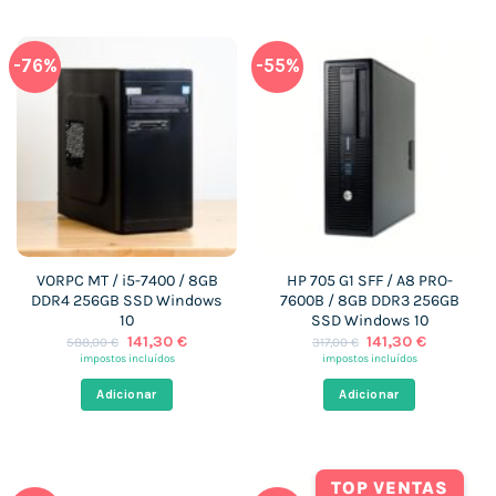
-76%
-55%
VORPC MT / i5-7400 / 8GB
HP 705 G1 SFF / A8 PRO-
DDR4 256GB SSD Windows
7600B / 8GB DDR3 256GB
10
SSD Windows 10
O
O
O
O
141,30
€
141,30
€
588,00
€
317,00
€
preço
preço
preço
preço
impostos incluídos
impostos incluídos
original
atual
original
atual
era:
é:
era:
é:
Adicionar
Adicionar
588,00 €.
141,30 €.
317,00 €.
141,30 €.
TOP VENTAS