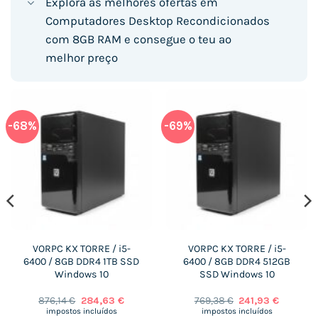
Explora as melhores ofertas em
Computadores Desktop Recondicionados
com 8GB RAM e consegue o teu ao
melhor preço
-68%
-69%
VORPC KX TORRE / i5-
VORPC KX TORRE / i5-
6400 / 8GB DDR4 1TB SSD
6400 / 8GB DDR4 512GB
Windows 10
SSD Windows 10
O
O
O
O
876,14
€
284,63
€
769,38
€
241,93
€
preço
preço
preço
preço
impostos incluídos
impostos incluídos