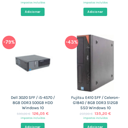
preço
preço
preço
preço
impostos incluídos
impostos incluídos
original
atual
original
atual
era:
é:
era:
é:
Adicionar
Adicionar
599,00 €.
116,90 €.
299,00 €.
120,97 €
-79%
-43%
Dell 3020 SFF / i5-4570 /
Fujitsu E410 SFF / Celeron-
8GB DDR3 500GB HDD
G1840 / 8GB DDR3 512GB
Windows 10
SSD Windows 10
O
O
O
O
126,05
€
135,20
€
599,00
€
237,00
€
preço
preço
preço
preço
impostos incluídos
impostos incluídos
original
atual
original
atual
era:
é:
era:
é:
Adicionar
Adicionar