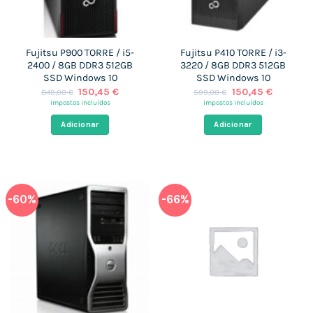
Fujitsu P900 TORRE / i5-
Fujitsu P410 TORRE / i3-
2400 / 8GB DDR3 512GB
3220 / 8GB DDR3 512GB
SSD Windows 10
SSD Windows 10
O
O
O
O
150,45
€
150,45
€
849,00
€
599,00
€
preço
preço
preço
preço
impostos incluídos
impostos incluídos
original
atual
original
atual
era:
é:
era:
é:
Adicionar
Adicionar
849,00 €.
150,45 €.
599,00 €.
150,45 €
-60%
-66%