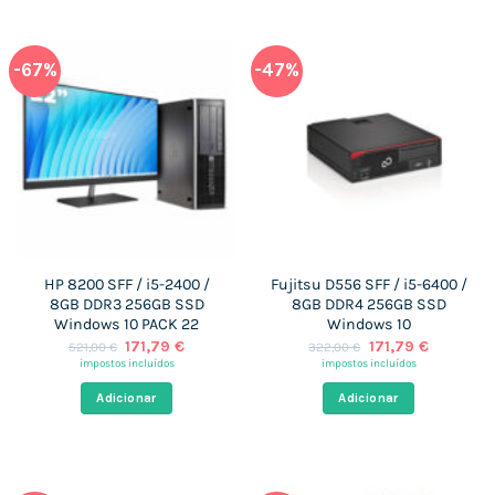
-67%
-47%
HP 8200 SFF / i5-2400 /
Fujitsu D556 SFF / i5-6400 /
8GB DDR3 256GB SSD
8GB DDR4 256GB SSD
Windows 10 PACK 22
Windows 10
O
O
O
O
171,79
€
171,79
€
521,00
€
322,00
€
preço
preço
preço
preço
impostos incluídos
impostos incluídos
original
atual
original
atual
era:
é:
era:
é:
Adicionar
Adicionar
521,00 €.
171,79 €.
322,00 €.
171,79 €.