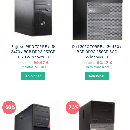
Fujitsu P910 TORRE / i5-
Dell 3020 TORRE / i3-4160 /
3470 / 8GB DDR3 256GB
8GB DDR3 256GB SSD
SSD Windows 10
Windows 10
O
O
O
O
90,47
€
90,47
€
255,00
€
599,00
€
preço
preço
preço
preço
impostos incluídos
impostos incluídos
original
atual
original
atual
era:
é:
era:
é:
Adicionar
Adicionar
255,00 €.
90,47 €.
599,00 €.
90,47 €.
-68%
-73%