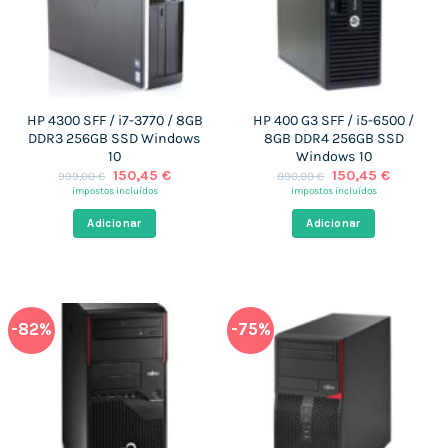
HP 4300 SFF / i7-3770 / 8GB
HP 400 G3 SFF / i5-6500 /
DDR3 256GB SSD Windows
8GB DDR4 256GB SSD
10
Windows 10
O
O
O
O
150,45
€
150,45
€
999,00
€
890,00
€
preço
preço
preço
preço
impostos incluídos
impostos incluídos
original
atual
original
atual
era:
é:
era:
é:
Adicionar
Adicionar
999,00 €.
150,45 €.
890,00 €.
150,45 €
-82%
-75%