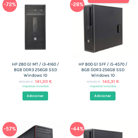
-72%
-28%
HP 280 G1 MT / i3-4160 /
HP 800 G1 SFF / i5-4570 /
8GB DDR3 256GB SSD
8GB DDR3 256GB SSD
Windows 10
Windows 10
O
O
O
O
141,30
€
142,31
€
499,00
€
199,00
€
preço
preço
preço
preço
impostos incluídos
impostos incluídos
original
atual
original
atual
era:
é:
era:
é:
Adicionar
Adicionar
499,00 €.
141,30 €.
199,00 €.
142,31 €.
-57%
-44%