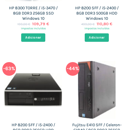
HP 8300 TORRE / i5-3470 /
HP 8200 SFF / i5-2400 /
8GB DDR3 256GB SSD
8GB DDR3 500GB HDD
Windows 10
Windows 10
O
O
O
O
109,79
€
110,80
€
199,00
€
499,00
€
preço
preço
preço
preço
impostos incluídos
impostos incluídos
original
atual
original
atual
era:
é:
era:
é:
Adicionar
Adicionar
199,00 €.
109,79 €.
499,00 €.
110,80 €.
-63%
-44%
HP 8200 SFF / i5-2400 /
Fujitsu E410 SFF / Celeron-