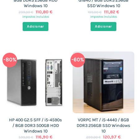
8GB DDR3 256GB HDD
G1840 / 8GB DDR3 256GB
Windows 10
SSD Windows 10
O
O
O
O
110,80
€
111,82
€
299,00
€
199,00
€
preço
preço
preço
preço
impostos incluídos
impostos incluídos
original
atual
original
atual
era:
é:
era:
é:
Adicionar
Adicionar
299,00 €.
110,80 €.
199,00 €.
111,82 €.
-80%
-60%
HP 400 G2.5 SFF / i5-4590s
VORPC MT / i5-4440 / 8GB
/ 8GB DDR3 500GB HDD
DDR3 256GB SSD Windows
Windows 10
10
O
O
O
O
116,90
€
120,97
€
599,00
€
299,00
€