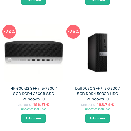
Adicionar
Adicionar
589,00 €.
156,55 €.
387,00 €.
160,61 €.
-79%
-72%
HP 600 G3 SFF / i5-7500 /
Dell 7050 SFF / i5-7500 /
8GB DDR4 256GB SSD
8GB DDR4 500GB HDD
Windows 10
Windows 10
O
O
O
O
166,71
€
168,74
€
792,00
€
599,00
€
preço
preço
preço
preço
impostos incluídos
impostos incluídos
original
atual
original
atual
era:
é:
era:
é:
Adicionar
Adicionar
792,00 €.
166,71 €.
599,00 €.
168,74 €