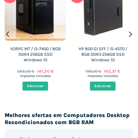
VORPC MT / i5-7400 / 8GB
HP 800 G1 SFF / i5-4570 /
DDR4 256GB SSD
8GB DDR3 256GB SSD
Windows 10
Windows 10
O
O
O
O
588,00
€
141,30
€
199,00
€
142,31
€
preço
preço
preço
preço
impostos incluídos
impostos incluídos
original
atual
original
atual
era:
é:
era:
é:
Adicionar
Adicionar
 €.
588,00 €.
141,30 €.
199,00 €.
142,31 €.
Melhores ofertas em Computadores Desktop
Recondicionados com 8GB RAM