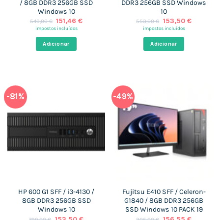
/ 8GB DDR3 256GB SSD
DDR3 256GB SSD Windows
Windows 10
10
O
O
O
O
151,46
€
153,50
€
549,00
€
553,00
€
preço
preço
preço
preço
impostos incluídos
impostos incluídos
original
atual
original
atual
era:
é:
era:
é:
Adicionar
Adicionar
549,00 €.
151,46 €.
553,00 €.
153,50 €
-81%
-49%
HP 600 G1 SFF / i3-4130 /
Fujitsu E410 SFF / Celeron-
8GB DDR3 256GB SSD
G1840 / 8GB DDR3 256GB
Windows 10
SSD Windows 10 PACK 19
O
O
O
O
153,50
€
156,55
€
799,00
€
305,00
€