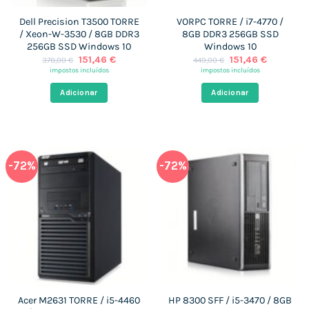
Dell Precision T3500 TORRE
VORPC TORRE / i7-4770 /
/ Xeon-W-3530 / 8GB DDR3
8GB DDR3 256GB SSD
256GB SSD Windows 10
Windows 10
O
O
O
O
151,46
€
151,46
€
378,00
€
449,00
€
preço
preço
preço
preço
impostos incluídos
impostos incluídos
original
atual
original
atual
era:
é:
era:
é:
Adicionar
Adicionar
378,00 €.
151,46 €.
449,00 €.
151,46 €.
-72%
-72%
Acer M2631 TORRE / i5-4460
HP 8300 SFF / i5-3470 / 8GB