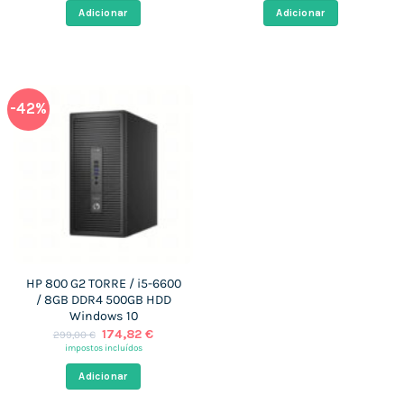
era:
é:
era:
é:
Adicionar
Adicionar
259,00 €.
169,76 €.
299,00 €.
171,79 €.
-42%
HP 800 G2 TORRE / i5-6600
/ 8GB DDR4 500GB HDD
Windows 10
O
O
174,82
€
299,00
€
preço
preço
impostos incluídos
original
atual
era:
é:
Adicionar
299,00 €.
174,82 €.