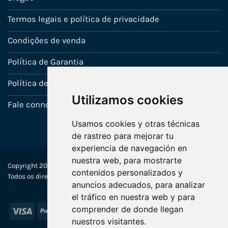
Termos legais e política de privacidade
Condições de venda
Política de Garantia
Política de utilização de cookies
Utilizamos cookies
Fale connosco
Usamos cookies y otras técnicas
de rastreo para mejorar tu
experiencia de navegación en
nuestra web, para mostrarte
Copyright 2022-2025 © Ecosistemas Informáticos España SL –
contenidos personalizados y
Todos os direitos reservados
anuncios adecuados, para analizar
el tráfico en nuestra web y para
comprender de donde llegan
Visa
PayPal
Stripe
MasterCard
nuestros visitantes.