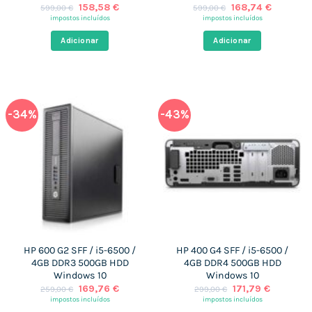
O
O
O
O
158,58
€
168,74
€
599,00
€
599,00
€
preço
preço
preço
preço
impostos incluídos
impostos incluídos
original
atual
original
atual
era:
é:
era:
é:
Adicionar
Adicionar
599,00 €.
158,58 €.
599,00 €.
168,74 €
-34%
-43%
HP 600 G2 SFF / i5-6500 /
HP 400 G4 SFF / i5-6500 /
4GB DDR3 500GB HDD
4GB DDR4 500GB HDD
Windows 10
Windows 10
O
O
O
O
169,76
€
171,79
€
259,00
€
299,00
€
preço
preço
preço
preço
impostos incluídos
impostos incluídos
original
atual
original
atual