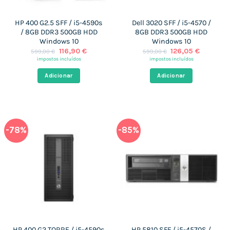
HP 400 G2.5 SFF / i5-4590s
Dell 3020 SFF / i5-4570 /
/ 8GB DDR3 500GB HDD
8GB DDR3 500GB HDD
Windows 10
Windows 10
O
O
O
O
116,90
€
126,05
€
599,00
€
599,00
€
preço
preço
preço
preço
impostos incluídos
impostos incluídos
original
atual
original
atual
era:
é:
era:
é:
Adicionar
Adicionar
599,00 €.
116,90 €.
599,00 €.
126,05 €
-78%
-85%
HP 400 G2 TORRE / i5-4590s
HP 5810 SFF / i5-4570S /