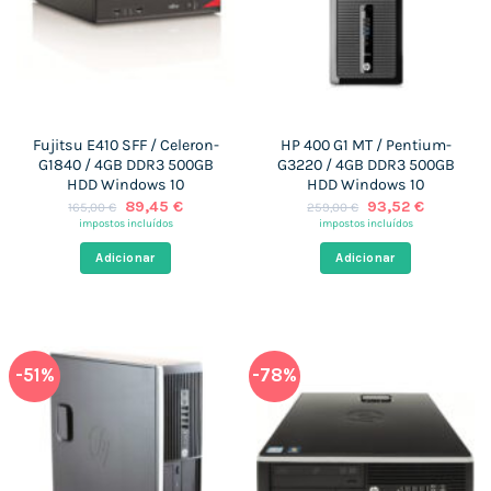
Fujitsu E410 SFF / Celeron-
HP 400 G1 MT / Pentium-
G1840 / 4GB DDR3 500GB
G3220 / 4GB DDR3 500GB
HDD Windows 10
HDD Windows 10
O
O
O
O
89,45
€
93,52
€
165,00
€
259,00
€
preço
preço
preço
preço
impostos incluídos
impostos incluídos
original
atual
original
atual
era:
é:
era:
é:
Adicionar
Adicionar
165,00 €.
89,45 €.
259,00 €.
93,52 €.
-51%
-78%