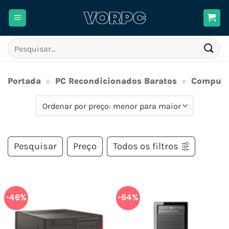
Skip
to
content
Pesquisar
por:
Portada
»
PC Recondicionados Baratos
»
Computa
Pesquisar
Preço
Todos os filtros
-46%
-64%