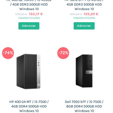
/ 4GB DDR3 500GB HDD
4GB DDR3 500GB HDD
Windows 10
Windows 10
O
O
O
O
133,17
€
135,20
€
599,00
€
899,00
€
preço
preço
preço
preço
impostos incluídos
impostos incluídos
original
atual
original
atual
era:
é:
era:
é:
Adicionar
Adicionar
599,00 €.
133,17 €.
899,00 €.
135,20 €
-74%
-72%
HP 400 G4 MT / i5-7500 /
Dell 7050 SFF / i5-7500 /
4GB DDR4 500GB HDD
8GB DDR4 500GB HDD
Windows 10
Windows 10