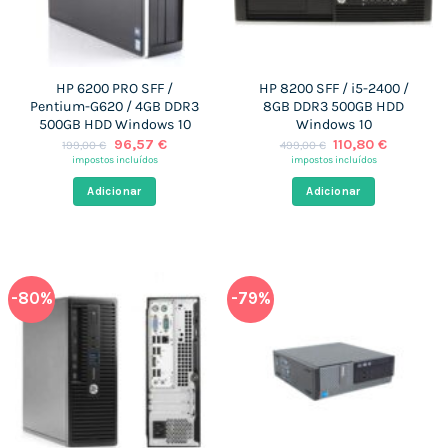
HP 6200 PRO SFF /
HP 8200 SFF / i5-2400 /
Pentium-G620 / 4GB DDR3
8GB DDR3 500GB HDD
500GB HDD Windows 10
Windows 10
O
O
O
O
96,57
€
110,80
€
199,00
€
499,00
€
preço
preço
preço
preço
impostos incluídos
impostos incluídos
original
atual
original
atual
era:
é:
era:
é:
Adicionar
Adicionar
199,00 €.
96,57 €.
499,00 €.
110,80 €.
-80%
-79%