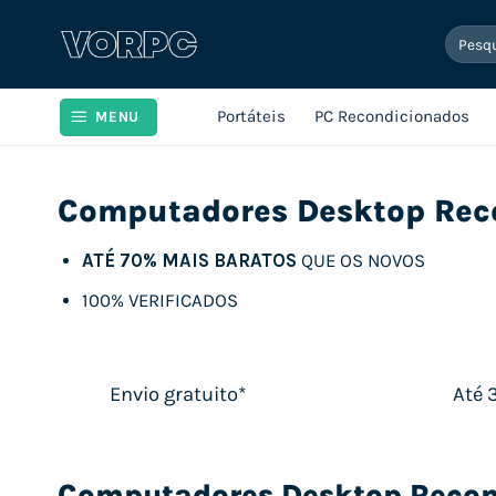
Skip
Pesqui
to
por:
content
Portáteis
PC Recondicionados
MENU
Computadores Desktop Rec
ATÉ 70% MAIS BARATOS
QUE OS NOVOS
100% VERIFICADOS
Envio gratuito*
Até 
Computadores Desktop Recon