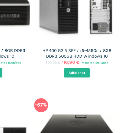
0 / 8GB DDR3
HP 400 G2.5 SFF / i5-4590s / 8GB
ows 10
DDR3 500GB HDD Windows 10
O
O
116,90
€
599,00
€
stos incluídos
impostos incluídos
ço
preço
preço
al
original
atual
Adicionar
era:
é:
80 €.
599,00 €.
116,90 €.
-67%