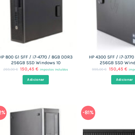
HP 800 G1 SFF / i7-4770 / 8GB DDR3
HP 4300 SFF / i7-377
256GB SSD Windows 10
256GB SSD Wind
O
O
O
O
150,45
€
150,45
€
269,00
€
999,00
€
impostos incluídos
impo
preço
preço
preço
pre
original
atual
original
atu
Adicionar
Adicionar
era:
é:
era:
é:
269,00 €.
150,45 €.
999,00 €.
150
2%
-81%