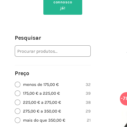
connosco
já!
Pesquisar
Preço
menos de 175,00 €
32
175,00 € a 225,00 €
39
-7
225,00 € a 275,00 €
38
275,00 € a 350,00 €
29
mais do que 350,00 €
21