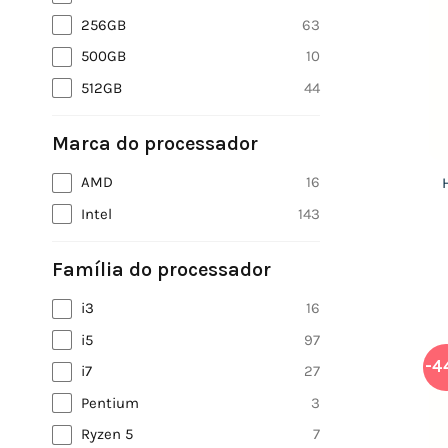
256GB
63
500GB
10
512GB
44
Marca do processador
AMD
16
Intel
143
Família do processador
i3
16
i5
97
-4
i7
27
Pentium
3
Ryzen 5
7