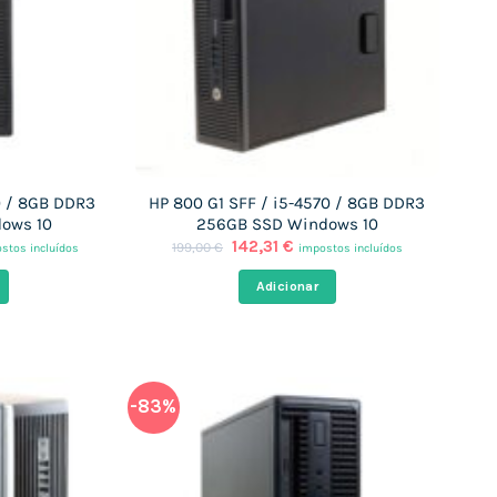
0 / 8GB DDR3
HP 800 G1 SFF / i5-4570 / 8GB DDR3
ows 10
256GB SSD Windows 10
O
O
142,31
€
199,00
€
stos incluídos
impostos incluídos
ço
preço
preço
al
original
atual
Adicionar
era:
é:
30 €.
199,00 €.
142,31 €.
-83%