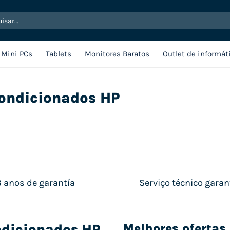
sar
Mini PCs
Tablets
Monitores Baratos
Outlet de informát
ondicionados HP
3 anos de garantía
Serviço técnico garan
dicionados HP
Melhores oferta