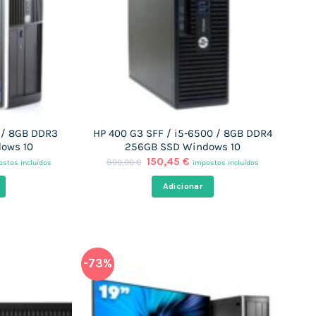
0 / 8GB DDR3
HP 400 G3 SFF / i5-6500 / 8GB DDR4
ows 10
256GB SSD Windows 10
O
O
150,45
€
890,00
€
stos incluídos
impostos incluídos
ço
preço
preço
al
original
atual
Adicionar
era:
é:
,45 €.
890,00 €.
150,45 €.
-73%