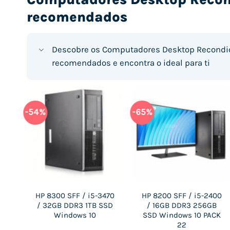
recomendados
Descobre os Computadores Desktop Recondi
recomendados e encontra o ideal para ti
-70%
-65%
-54%
-65%
i3-
HP 600 G2 SFF / i3-
HP 600 G2 SFF / i3-
-
HP 8300 SFF / i5-3470
HP 8200 SFF / i5-2400
1TB
6320 / 8GB DDR4
6320 / 16GB DDR4 1TB
/ 32GB DDR3 1TB SSD
/ 16GB DDR3 256GB
0
512GB SSD Windows
SSD Windows 10
ws
Windows 10
SSD Windows 10 PACK
10
22