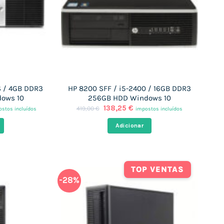
S / 4GB DDR3
HP 8200 SFF / i5-2400 / 16GB DDR3
ows 10
256GB HDD Windows 10
O
O
138,25
€
419,00
€
stos incluídos
impostos incluídos
ço
preço
preço
al
original
atual
Adicionar
era:
é:
,20 €.
419,00 €.
138,25 €.
TOP VENTAS
-28%