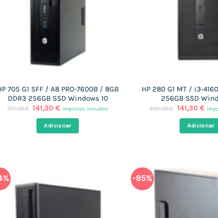
HP 705 G1 SFF / A8 PRO-7600B / 8GB
HP 280 G1 MT / i3-416
DDR3 256GB SSD Windows 10
256GB SSD Wind
O
O
O
O
141,30
€
141,30
€
317,00
€
499,00
€
impostos incluídos
impo
preço
preço
preço
pre
original
atual
original
atu
Adicionar
Adicionar
era:
é:
era:
é:
317,00 €.
141,30 €.
499,00 €.
141,
4%
-85%