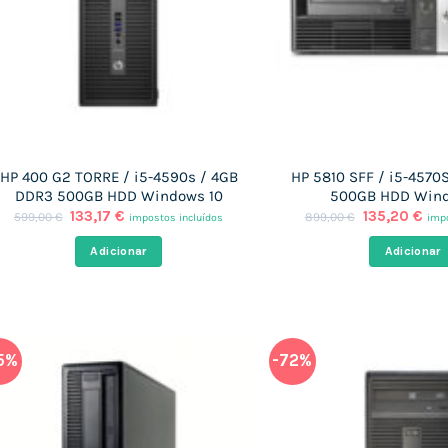
HP 400 G2 TORRE / i5-4590s / 4GB
HP 5810 SFF / i5-4570
DDR3 500GB HDD Windows 10
500GB HDD Wind
O
O
O
O
133,17
€
135,20
€
599,00
€
899,00
€
impostos incluídos
impo
preço
preço
preço
pre
original
atual
original
atu
Adicionar
Adicionar
era:
é:
era:
é:
599,00 €.
133,17 €.
899,00 €.
135
5%
-72%