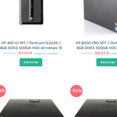
HP 400 G1 MT / Pentium-G3220 /
HP 6200 PRO SFF / Pe
4GB DDR3 500GB HDD Windows 10
4GB DDR3 500GB HDD
O
O
O
O
93,52
€
96,57
€
259,00
€
199,00
€
impostos incluídos
impo
preço
preço
preço
pre
original
atual
original
atua
Adicionar
Adicionar
era:
é:
era:
é:
259,00 €.
93,52 €.
199,00 €.
96,5
8%
-63%