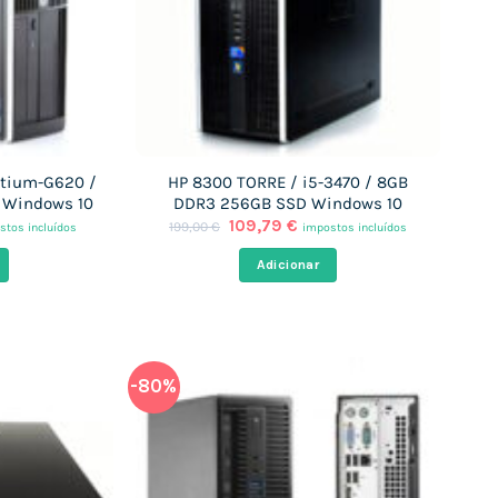
ntium-G620 /
HP 8300 TORRE / i5-3470 / 8GB
 Windows 10
DDR3 256GB SSD Windows 10
O
O
109,79
€
199,00
€
stos incluídos
impostos incluídos
ço
preço
preço
l
original
atual
Adicionar
era:
é:
7 €.
199,00 €.
109,79 €.
-80%