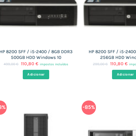
HP 8200 SFF / i5-2400 / 8GB DDR3
HP 8200 SFF / i5-240
500GB HDD Windows 10
256GB HDD Wind
O
O
O
O
110,80
€
110,80
€
499,00
€
299,00
€
impostos incluídos
impo
preço
preço
preço
pre
original
atual
original
atu
Adicionar
Adicionar
era:
é:
era:
é:
499,00 €.
110,80 €.
299,00 €.
110,
8%
-85%