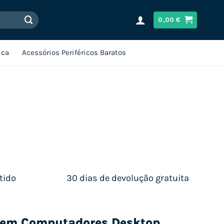
0,00
€
ica
Acessórios Periféricos Baratos
tido
30 dias de devolução gratuita
s em Computadores Desktop