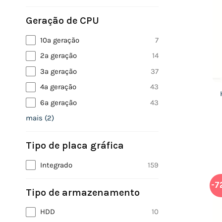
Geração de CPU
10ª geração
7
2ª geração
14
3ª geração
37
4ª geração
43
6ª geração
43
mais
(
2
)
Tipo de placa gráfica
Integrado
159
-7
Tipo de armazenamento
HDD
10