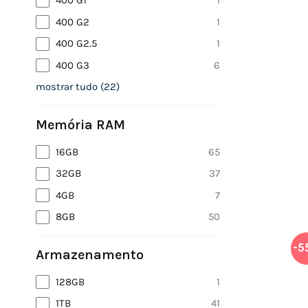
400 G1
1
400 G2
1
400 G2.5
1
400 G3
6
mostrar tudo
(
22
)
Memória RAM
16GB
65
32GB
37
4GB
7
8GB
50
-5
Armazenamento
128GB
1
1TB
41