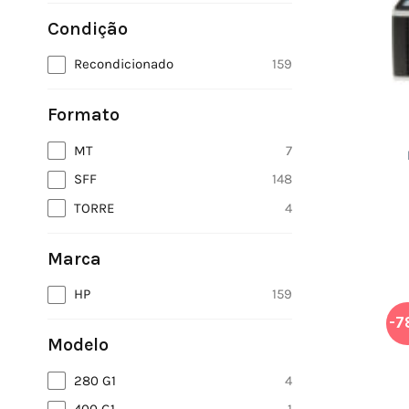
Condição
Recondicionado
159
Formato
MT
7
SFF
148
TORRE
4
Marca
HP
159
-7
Modelo
280 G1
4