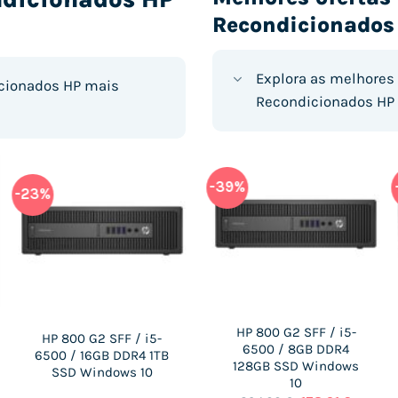
Recondicionados
Explora as melhores
cionados HP mais
Recondicionados HP 
TOP VENTAS
-68%
-39%
-23%
-28%
HP 600 G2 SFF / i3-
HP 800 G2 SFF / i5-
HP 800 G2 SFF / i5-
HP 800 G1 SFF / i5-
6320 / 16GB DDR4
6500 / 8GB DDR4
6500 / 16GB DDR4 1TB
4570 / 8GB DDR3
512GB SSD Windows
128GB SSD Windows
SSD Windows 10
256GB SSD Windows
10
10
10