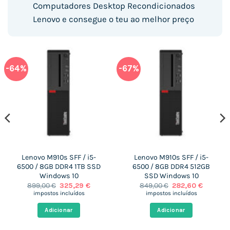
Computadores Desktop Recondicionados
Lenovo e consegue o teu ao melhor preço
-64%
-67%
Lenovo M910s SFF / i5-
Lenovo M910s SFF / i5-
6500 / 8GB DDR4 1TB SSD
6500 / 8GB DDR4 512GB
Windows 10
SSD Windows 10
O
O
O
O
899,00
€
325,29
€
849,00
€
282,60
€
preço
preço
preço
preço
impostos incluídos
impostos incluídos
original
atual
original
atual
era:
é:
era:
é:
Adicionar
Adicionar
.
899,00 €.
325,29 €.
849,00 €.
282,60 €