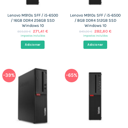
Lenovo M910s SFF / i5-6500
Lenovo M910s SFF / i5-6500
/ 16GB DDR4 256GB SSD
/ 8GB DDR4 512GB SSD
Windows 10
Windows 10
O
O
O
O
271,41
€
282,60
€
859,00
€
849,00
€
preço
preço
preço
preço
impostos incluídos
impostos incluídos
original
atual
original
atual
era:
é:
era:
é:
Adicionar
Adicionar
859,00 €.
271,41 €.
849,00 €.
282,60 €
-39%
-65%