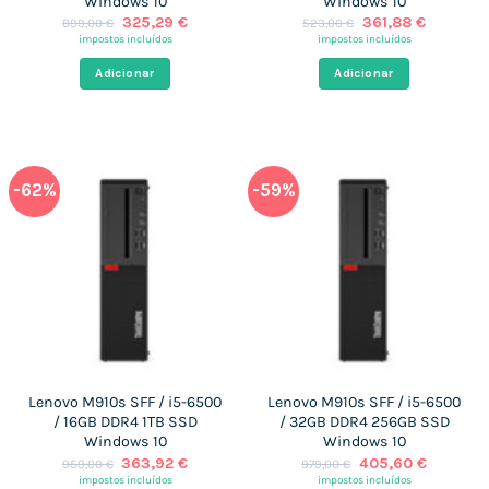
Windows 10
Windows 10
O
O
O
O
325,29
€
361,88
€
899,00
€
523,00
€
preço
preço
preço
preço
impostos incluídos
impostos incluídos
original
atual
original
atual
era:
é:
era:
é:
Adicionar
Adicionar
899,00 €.
325,29 €.
523,00 €.
361,88 €
-62%
-59%
Lenovo M910s SFF / i5-6500
Lenovo M910s SFF / i5-6500
/ 16GB DDR4 1TB SSD
/ 32GB DDR4 256GB SSD
Windows 10
Windows 10
O
O
O
O
363,92
€
405,60
€
959,00
€
979,00
€
preço
preço
preço
preço
impostos incluídos
impostos incluídos