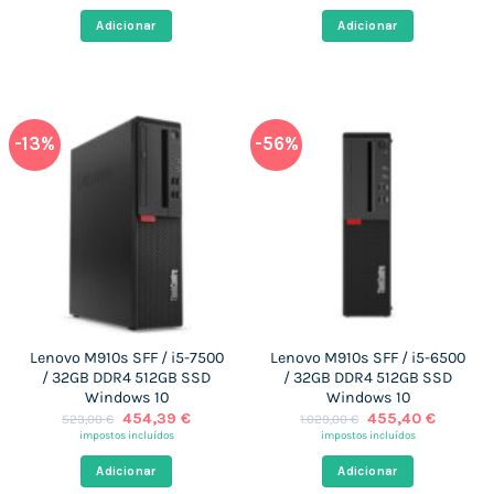
original
atual
original
atual
era:
é:
era:
é:
Adicionar
Adicionar
959,00 €.
363,92 €.
979,00 €.
405,60 
-13%
-56%
Lenovo M910s SFF / i5-7500
Lenovo M910s SFF / i5-6500
/ 32GB DDR4 512GB SSD
/ 32GB DDR4 512GB SSD
Windows 10
Windows 10
O
O
O
O
454,39
€
455,40
€
523,00
€
1.029,00
€
preço
preço
preço
preço
impostos incluídos
impostos incluídos
original
atual
original
atual
era:
é:
era:
é:
Adicionar
Adicionar
523,00 €.
454,39 €.
1.029,00 €.
455,40 