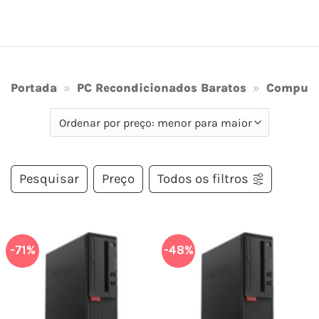
Portada
»
PC Recondicionados Baratos
»
Computa
Pesquisar
Preço
Todos os filtros
-71%
-48%