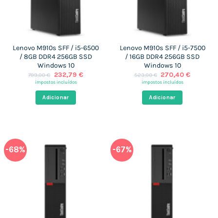
Lenovo M910s SFF / i5-6500
Lenovo M910s SFF / i5-7500
/ 8GB DDR4 256GB SSD
/ 16GB DDR4 256GB SSD
Windows 10
Windows 10
O
O
O
O
232,79
€
270,40
€
799,00
€
523,00
€
preço
preço
preço
preço
impostos incluídos
impostos incluídos
original
atual
original
atual
era:
é:
era:
é:
Adicionar
Adicionar
799,00 €.
232,79 €.
523,00 €.
270,40 
-68%
-67%