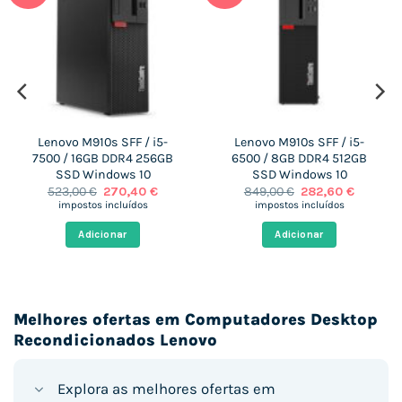
Lenovo M910s SFF / i5-
Lenovo M910s SFF / i5-
7500 / 16GB DDR4 256GB
6500 / 8GB DDR4 512GB
SSD Windows 10
SSD Windows 10
O
O
O
O
523,00
€
270,40
€
849,00
€
282,60
€
preço
preço
preço
preço
impostos incluídos
impostos incluídos
original
atual
original
atual
era:
é:
era:
é:
Adicionar
Adicionar
.
523,00 €.
270,40 €.
849,00 €.
282,60 €
Melhores ofertas em Computadores Desktop
Recondicionados Lenovo
Explora as melhores ofertas em