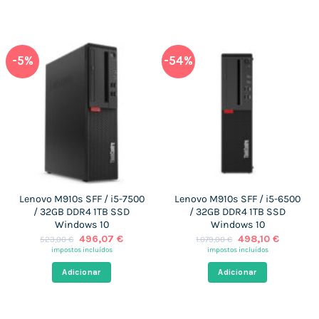
-5%
-54%
Lenovo M910s SFF / i5-7500
Lenovo M910s SFF / i5-6500
/ 32GB DDR4 1TB SSD
/ 32GB DDR4 1TB SSD
Windows 10
Windows 10
O
O
O
O
496,07
€
498,10
€
523,00
€
1.079,00
€
preço
preço
preço
preço
impostos incluídos
impostos incluídos
original
atual
original
atual
era:
é:
era:
é:
Adicionar
Adicionar
523,00 €.
496,07 €.
1.079,00 €.
498,10 €