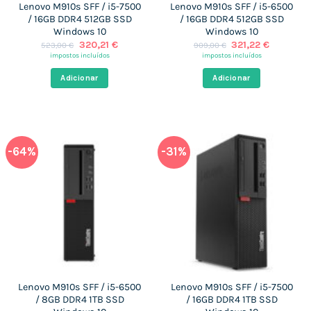
Lenovo M910s SFF / i5-7500
Lenovo M910s SFF / i5-6500
/ 16GB DDR4 512GB SSD
/ 16GB DDR4 512GB SSD
Windows 10
Windows 10
O
O
O
O
320,21
€
321,22
€
523,00
€
909,00
€
preço
preço
preço
preço
impostos incluídos
impostos incluídos
original
atual
original
atual
era:
é:
era:
é:
Adicionar
Adicionar
523,00 €.
320,21 €.
909,00 €.
321,22 €.
-64%
-31%
Lenovo M910s SFF / i5-6500
Lenovo M910s SFF / i5-7500
/ 8GB DDR4 1TB SSD
/ 16GB DDR4 1TB SSD