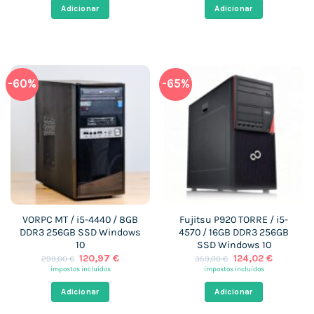
era:
é:
era:
é:
Adicionar
Adicionar
329,00 €.
117,92 €.
650,00 €.
117,92 €.
-60%
-65%
VORPC MT / i5-4440 / 8GB
Fujitsu P920 TORRE / i5-
DDR3 256GB SSD Windows
4570 / 16GB DDR3 256GB
10
SSD Windows 10
O
O
O
O
120,97
€
124,02
€
299,00
€
359,00
€
preço
preço
preço
preço
impostos incluídos
impostos incluídos
original
atual
original
atual
era:
é:
era:
é:
Adicionar
Adicionar
299,00 €.
120,97 €.
359,00 €.
124,02 €.