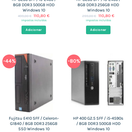
8GB DDR3 500GB HDD
8GB DDR3 256GB HDD
Windows 10
Windows 10
O
O
O
O
110,80
€
110,80
€
499,00
€
299,00
€
preço
preço
preço
preço
impostos incluídos
impostos incluídos
original
atual
original
atual
era:
é:
era:
é:
Adicionar
Adicionar
499,00 €.
110,80 €.
299,00 €.
110,80 €.
-44%
-80%
Fujitsu E410 SFF / Celeron-
HP 400 G2.5 SFF / i5-4590s
G1840 / 8GB DDR3 256GB
/ 8GB DDR3 500GB HDD
SSD Windows 10
Windows 10