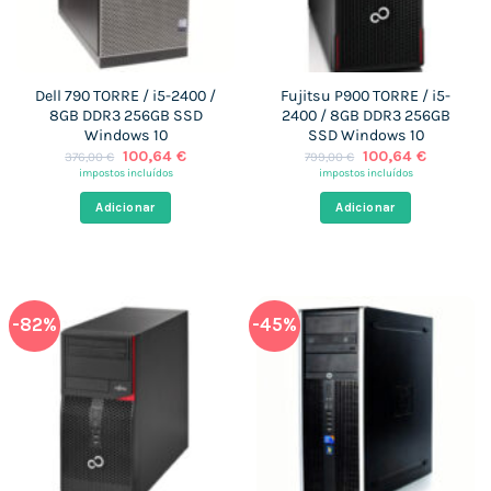
Dell 790 TORRE / i5-2400 /
Fujitsu P900 TORRE / i5-
8GB DDR3 256GB SSD
2400 / 8GB DDR3 256GB
Windows 10
SSD Windows 10
O
O
O
O
100,64
€
100,64
€
376,00
€
799,00
€
preço
preço
preço
preço
impostos incluídos
impostos incluídos
original
atual
original
atual
era:
é:
era:
é:
Adicionar
Adicionar
376,00 €.
100,64 €.
799,00 €.
100,64 €
-82%
-45%