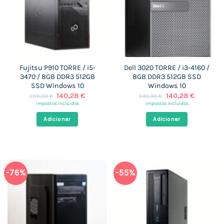
Fujitsu P910 TORRE / i5-
Dell 3020 TORRE / i3-4160 /
3470 / 8GB DDR3 512GB
8GB DDR3 512GB SSD
SSD Windows 10
Windows 10
O
O
O
O
140,28
€
140,28
€
299,00
€
649,00
€
preço
preço
preço
preço
impostos incluídos
impostos incluídos
original
atual
original
atual
era:
é:
era:
é:
Adicionar
Adicionar
299,00 €.
140,28 €.
649,00 €.
140,28 €
-76%
-55%