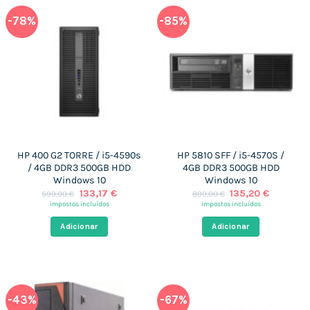
-78%
-85%
HP 400 G2 TORRE / i5-4590s
HP 5810 SFF / i5-4570S /
/ 4GB DDR3 500GB HDD
4GB DDR3 500GB HDD
Windows 10
Windows 10
O
O
O
O
133,17
€
135,20
€
599,00
€
899,00
€
preço
preço
preço
preço
impostos incluídos
impostos incluídos
original
atual
original
atual
era:
é:
era:
é:
Adicionar
Adicionar
599,00 €.
133,17 €.
899,00 €.
135,20 €
-43%
-67%