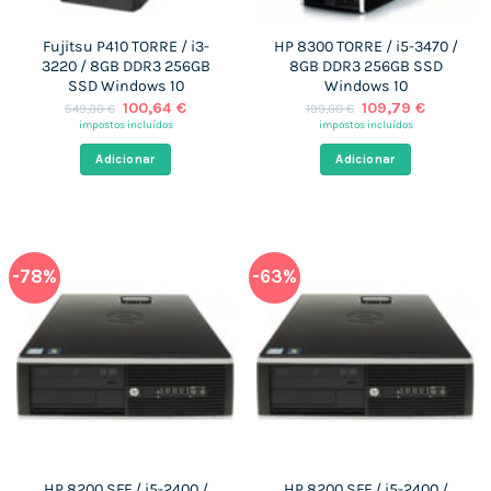
Fujitsu P410 TORRE / i3-
HP 8300 TORRE / i5-3470 /
3220 / 8GB DDR3 256GB
8GB DDR3 256GB SSD
SSD Windows 10
Windows 10
O
O
O
O
100,64
€
109,79
€
549,00
€
199,00
€
preço
preço
preço
preço
impostos incluídos
impostos incluídos
original
atual
original
atual
era:
é:
era:
é:
Adicionar
Adicionar
549,00 €.
100,64 €.
199,00 €.
109,79 €
-78%
-63%
HP 8200 SFF / i5-2400 /
HP 8200 SFF / i5-2400 /