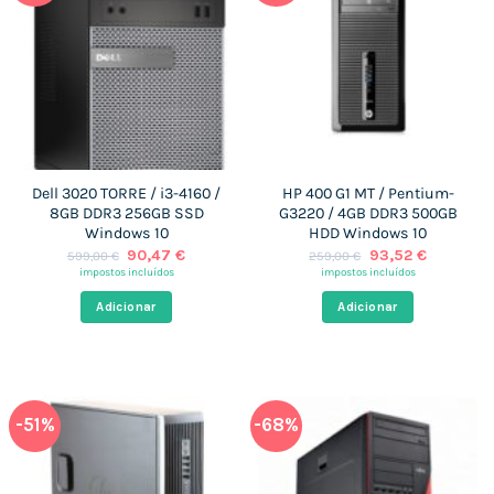
Dell 3020 TORRE / i3-4160 /
HP 400 G1 MT / Pentium-
8GB DDR3 256GB SSD
G3220 / 4GB DDR3 500GB
Windows 10
HDD Windows 10
O
O
O
O
90,47
€
93,52
€
599,00
€
259,00
€
preço
preço
preço
preço
impostos incluídos
impostos incluídos
original
atual
original
atual
era:
é:
era:
é:
Adicionar
Adicionar
599,00 €.
90,47 €.
259,00 €.
93,52 €.
-51%
-68%