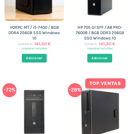
VORPC MT / i5-7400 / 8GB
HP 705 G1 SFF / A8 PRO-
DDR4 256GB SSD Windows
7600B / 8GB DDR3 256GB
10
SSD Windows 10
O
O
O
O
141,30
€
141,30
€
588,00
€
317,00
€
preço
preço
preço
preço
impostos incluídos
impostos incluídos
original
atual
original
atual
era:
é:
era:
é:
Adicionar
Adicionar
588,00 €.
141,30 €.
317,00 €.
141,30 €.
TOP VENTAS
-72%
-28%