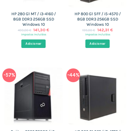
HP 280 G1 MT / i3-4160 /
HP 800 G1 SFF / i5-4570 /
8GB DDR3 256GB SSD
8GB DDR3 256GB SSD
Windows 10
Windows 10
O
O
O
O
141,30
€
142,31
€
499,00
€
199,00
€
preço
preço
preço
preço
impostos incluídos
impostos incluídos
original
atual
original
atual
era:
é:
era:
é:
Adicionar
Adicionar
499,00 €.
141,30 €.
199,00 €.
142,31 €.
-57%
-44%