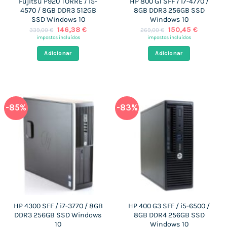
Fujitsu P920 TORRE / i5-
HP 800 G1 SFF / i7-4770 /
4570 / 8GB DDR3 512GB
8GB DDR3 256GB SSD
SSD Windows 10
Windows 10
O
O
O
O
146,38
€
150,45
€
339,00
€
269,00
€
preço
preço
preço
preço
impostos incluídos
impostos incluídos
original
atual
original
atual
era:
é:
era:
é:
Adicionar
Adicionar
339,00 €.
146,38 €.
269,00 €.
150,45 €
-85%
-83%
HP 4300 SFF / i7-3770 / 8GB
HP 400 G3 SFF / i5-6500 /
DDR3 256GB SSD Windows
8GB DDR4 256GB SSD
10
Windows 10