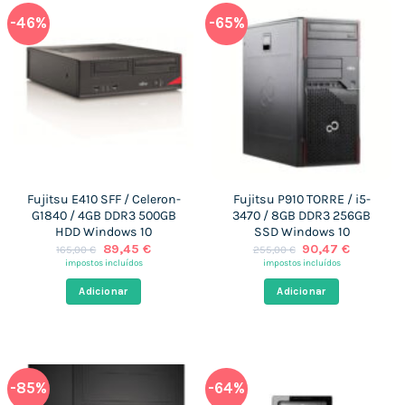
-46%
-65%
Fujitsu E410 SFF / Celeron-
Fujitsu P910 TORRE / i5-
G1840 / 4GB DDR3 500GB
3470 / 8GB DDR3 256GB
HDD Windows 10
SSD Windows 10
O
O
O
O
89,45
€
90,47
€
165,00
€
255,00
€
preço
preço
preço
preço
impostos incluídos
impostos incluídos
original
atual
original
atual
era:
é:
era:
é:
Adicionar
Adicionar
165,00 €.
89,45 €.
255,00 €.
90,47 €.
-85%
-64%