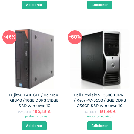
era:
é:
era:
é:
Adicionar
Adicionar
849,00 €.
150,45 €.
599,00 €.
150,45 €
-46%
-60%
Fujitsu E410 SFF / Celeron-
Dell Precision T3500 TORRE
G1840 / 16GB DDR3 512GB
/ Xeon-W-3530 / 8GB DDR3
SSD Windows 10
256GB SSD Windows 10
O
O
O
O
150,45
€
151,46
€
277,00
€
378,00
€
preço
preço
preço
preço
impostos incluídos
impostos incluídos
original
atual
original
atual
era:
é:
era:
é:
Adicionar
Adicionar
277,00 €.
150,45 €.
378,00 €.
151,46 €.