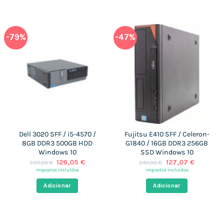
-79%
-47%
Dell 3020 SFF / i5-4570 /
Fujitsu E410 SFF / Celeron-
8GB DDR3 500GB HDD
G1840 / 16GB DDR3 256GB
Windows 10
SSD Windows 10
O
O
O
O
126,05
€
127,07
€
599,00
€
240,00
€
preço
preço
preço
preço
impostos incluídos
impostos incluídos
original
atual
original
atual
era:
é:
era:
é:
Adicionar
Adicionar
599,00 €.
126,05 €.
240,00 €.
127,07 €