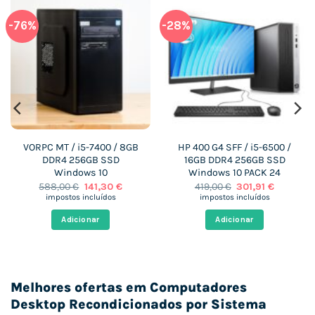
-76%
-28%
VORPC MT / i5-7400 / 8GB
HP 400 G4 SFF / i5-6500 /
DDR4 256GB SSD
16GB DDR4 256GB SSD
Windows 10
Windows 10 PACK 24
O
O
O
O
588,00
€
141,30
€
419,00
€
301,91
€
preço
preço
preço
preço
impostos incluídos
impostos incluídos
original
atual
original
atual
era:
é:
era:
é:
Adicionar
Adicionar
 €.
588,00 €.
141,30 €.
419,00 €.
301,91 €.
Melhores ofertas em Computadores
Desktop Recondicionados por Sistema