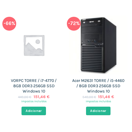
-66%
-72%
VORPC TORRE / i7-4770 /
Acer M2631 TORRE / i5-4460
8GB DDR3 256GB SSD
/ 8GB DDR3 256GB SSD
Windows 10
Windows 10
O
O
O
O
151,46
€
151,46
€
449,00
€
549,00
€
preço
preço
preço
preço
impostos incluídos
impostos incluídos
original
atual
original
atual
era:
é:
era:
é:
Adicionar
Adicionar
449,00 €.
151,46 €.
549,00 €.
151,46 €.