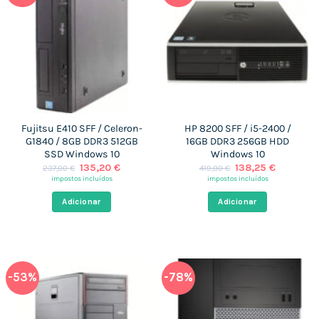
Fujitsu E410 SFF / Celeron-
HP 8200 SFF / i5-2400 /
G1840 / 8GB DDR3 512GB
16GB DDR3 256GB HDD
SSD Windows 10
Windows 10
O
O
O
O
135,20
€
138,25
€
237,00
€
419,00
€
preço
preço
preço
preço
impostos incluídos
impostos incluídos
original
atual
original
atual
era:
é:
era:
é:
Adicionar
Adicionar
237,00 €.
135,20 €.
419,00 €.
138,25 €.
-53%
-78%