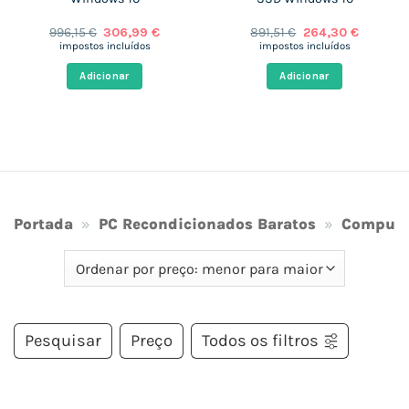
O
O
O
O
996,15
€
306,99
€
891,51
€
264,30
€
preço
preço
preço
preço
impostos incluídos
impostos incluídos
original
atual
original
atual
era:
é:
era:
é:
Adicionar
Adicionar
€.
996,15 €.
306,99 €.
891,51 €.
264,30 €
Portada
»
PC Recondicionados Baratos
»
Computa
Pesquisar
Preço
Todos os filtros