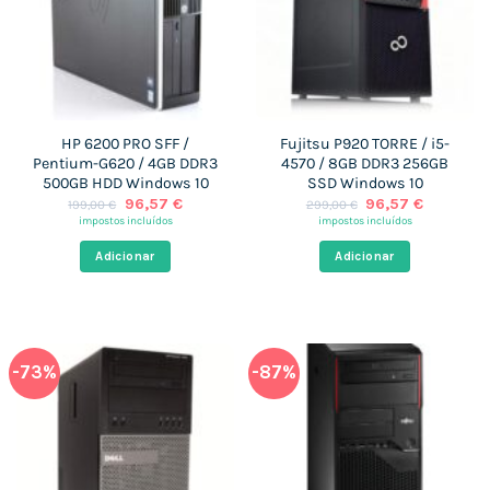
HP 6200 PRO SFF /
Fujitsu P920 TORRE / i5-
Pentium-G620 / 4GB DDR3
4570 / 8GB DDR3 256GB
500GB HDD Windows 10
SSD Windows 10
O
O
O
O
96,57
€
96,57
€
199,00
€
299,00
€
preço
preço
preço
preço
impostos incluídos
impostos incluídos
original
atual
original
atual
era:
é:
era:
é:
Adicionar
Adicionar
199,00 €.
96,57 €.
299,00 €.
96,57 €.
-73%
-87%