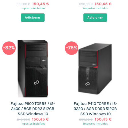
O
O
O
O
150,45
€
150,45
€
999,00
€
890,00
€
preço
preço
preço
preço
impostos incluídos
impostos incluídos
original
atual
original
atual
era:
é:
era:
é:
Adicionar
Adicionar
999,00 €.
150,45 €.
890,00 €.
150,45 €
-82%
-75%
Fujitsu P900 TORRE / i5-
Fujitsu P410 TORRE / i3-
2400 / 8GB DDR3 512GB
3220 / 8GB DDR3 512GB
SSD Windows 10
SSD Windows 10
O
O
O
O
150,45
€
150,45
€
849,00
€
599,00
€
preço
preço
preço
preço
impostos incluídos
impostos incluídos
original
atual
original
atual