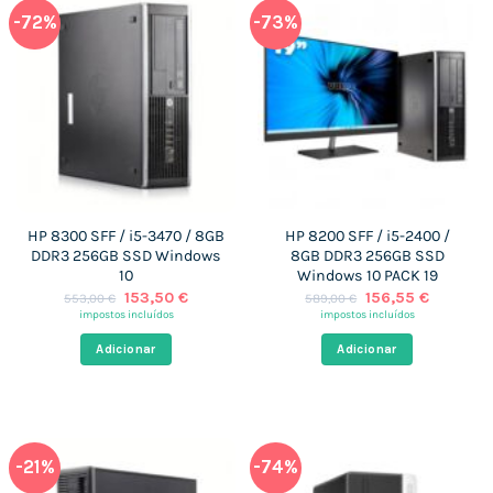
-72%
-73%
HP 8300 SFF / i5-3470 / 8GB
HP 8200 SFF / i5-2400 /
DDR3 256GB SSD Windows
8GB DDR3 256GB SSD
10
Windows 10 PACK 19
O
O
O
O
153,50
€
156,55
€
553,00
€
589,00
€
preço
preço
preço
preço
impostos incluídos
impostos incluídos
original
atual
original
atual
era:
é:
era:
é:
Adicionar
Adicionar
553,00 €.
153,50 €.
589,00 €.
156,55 €
-21%
-74%