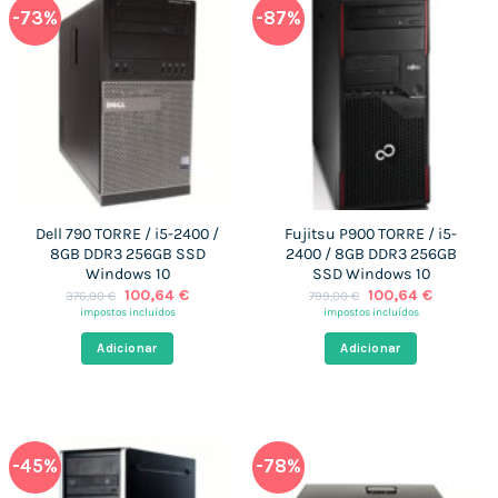
-73%
-87%
Dell 790 TORRE / i5-2400 /
Fujitsu P900 TORRE / i5-
8GB DDR3 256GB SSD
2400 / 8GB DDR3 256GB
Windows 10
SSD Windows 10
O
O
O
O
100,64
€
100,64
€
376,00
€
799,00
€
preço
preço
preço
preço
impostos incluídos
impostos incluídos
original
atual
original
atual
era:
é:
era:
é:
Adicionar
Adicionar
376,00 €.
100,64 €.
799,00 €.
100,64 €
-45%
-78%