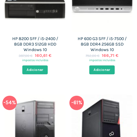
HP 8200 SFF / i5-2400 /
HP 600 G3 SFF / i5-7500 /
8GB DDR3 512GB HDD
8GB DDR4 256GB SSD
Windows 10
Windows 10
O
O
O
O
160,61
€
166,71
€
387,00
€
792,00
€
preço
preço
preço
preço
impostos incluídos
impostos incluídos
original
atual
original
atual
era:
é:
era:
é:
Adicionar
Adicionar
387,00 €.
160,61 €.
792,00 €.
166,71 €.
-54%
-61%