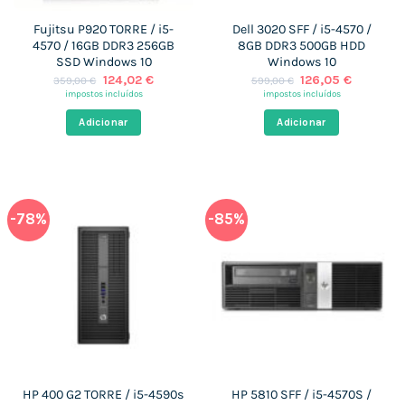
Fujitsu P920 TORRE / i5-
Dell 3020 SFF / i5-4570 /
4570 / 16GB DDR3 256GB
8GB DDR3 500GB HDD
SSD Windows 10
Windows 10
O
O
O
O
124,02
€
126,05
€
359,00
€
599,00
€
preço
preço
preço
preço
impostos incluídos
impostos incluídos
original
atual
original
atual
era:
é:
era:
é:
Adicionar
Adicionar
359,00 €.
124,02 €.
599,00 €.
126,05 €
-78%
-85%
HP 400 G2 TORRE / i5-4590s
HP 5810 SFF / i5-4570S /