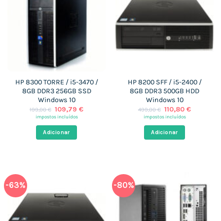
HP 8300 TORRE / i5-3470 /
HP 8200 SFF / i5-2400 /
8GB DDR3 256GB SSD
8GB DDR3 500GB HDD
Windows 10
Windows 10
O
O
O
O
109,79
€
110,80
€
199,00
€
499,00
€
preço
preço
preço
preço
impostos incluídos
impostos incluídos
original
atual
original
atual
era:
é:
era:
é:
Adicionar
Adicionar
199,00 €.
109,79 €.
499,00 €.
110,80 €.
-63%
-80%