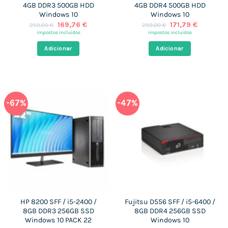
4GB DDR3 500GB HDD
4GB DDR4 500GB HDD
Windows 10
Windows 10
O
O
O
O
169,76
€
171,79
€
259,00
€
299,00
€
preço
preço
preço
preço
impostos incluídos
impostos incluídos
original
atual
original
atual
era:
é:
era:
é:
Adicionar
Adicionar
259,00 €.
169,76 €.
299,00 €.
171,79 €.
-67%
-47%
HP 8200 SFF / i5-2400 /
Fujitsu D556 SFF / i5-6400 /
8GB DDR3 256GB SSD
8GB DDR4 256GB SSD
Windows 10 PACK 22
Windows 10