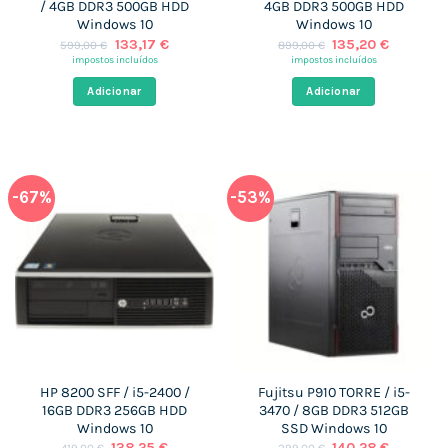
/ 4GB DDR3 500GB HDD
4GB DDR3 500GB HDD
Windows 10
Windows 10
O
O
O
O
133,17
€
135,20
€
599,00
€
899,00
€
preço
preço
preço
preço
impostos incluídos
impostos incluídos
original
atual
original
atual
era:
é:
era:
é:
Adicionar
Adicionar
599,00 €.
133,17 €.
899,00 €.
135,20 €
-67%
-53%
HP 8200 SFF / i5-2400 /
Fujitsu P910 TORRE / i5-
16GB DDR3 256GB HDD
3470 / 8GB DDR3 512GB
Windows 10
SSD Windows 10
O
O
O
O
138,25
€
140,28
€