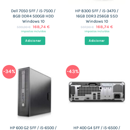
Dell 7050 SFF / i5-7500 /
HP 8300 SFF / i5-3470 /
8GB DDR4 500GB HDD
16GB DDR3 256GB SSD
Windows 10
Windows 10
O
O
O
O
168,74
€
168,74
€
599,00
€
597,00
€
preço
preço
preço
preço
impostos incluídos
impostos incluídos
original
atual
original
atual
era:
é:
era:
é:
Adicionar
Adicionar
599,00 €.
168,74 €.
597,00 €.
168,74 €
-34%
-43%
HP 600 G2 SFF / i5-6500 /
HP 400 G4 SFF / i5-6500 /