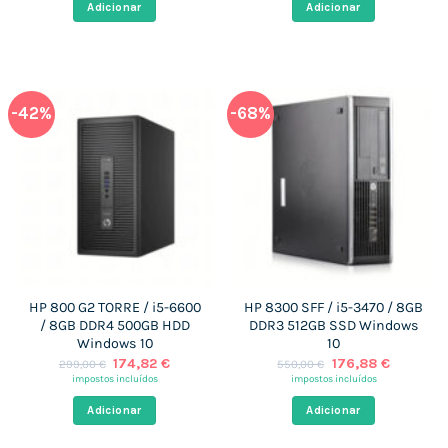
era:
é:
era:
é:
Adicionar
Adicionar
899,00 €.
171,79 €.
399,00 €.
173,83 €
-42%
-68%
HP 800 G2 TORRE / i5-6600
HP 8300 SFF / i5-3470 / 8GB
/ 8GB DDR4 500GB HDD
DDR3 512GB SSD Windows
Windows 10
10
O
O
O
O
174,82
€
176,88
€
299,00
€
550,00
€
preço
preço
preço
preço
impostos incluídos
impostos incluídos
original
atual
original
atual
era:
é:
era:
é:
Adicionar
Adicionar
299,00 €.
174,82 €.
550,00 €.
176,88 €