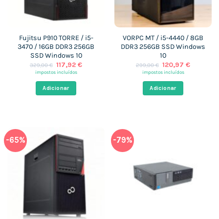
Fujitsu P910 TORRE / i5-
VORPC MT / i5-4440 / 8GB
3470 / 16GB DDR3 256GB
DDR3 256GB SSD Windows
SSD Windows 10
10
O
O
O
O
117,92
€
120,97
€
329,00
€
299,00
€
preço
preço
preço
preço
impostos incluídos
impostos incluídos
original
atual
original
atual
era:
é:
era:
é:
Adicionar
Adicionar
329,00 €.
117,92 €.
299,00 €.
120,97 €
-65%
-79%