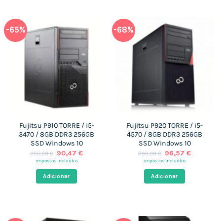
-65%
-68%
Fujitsu P910 TORRE / i5-
Fujitsu P920 TORRE / i5-
3470 / 8GB DDR3 256GB
4570 / 8GB DDR3 256GB
SSD Windows 10
SSD Windows 10
O
O
O
O
90,47
€
96,57
€
255,00
€
299,00
€
preço
preço
preço
preço
impostos incluídos
impostos incluídos
original
atual
original
atual
era:
é:
era:
é:
Adicionar
Adicionar
255,00 €.
90,47 €.
299,00 €.
96,57 €.