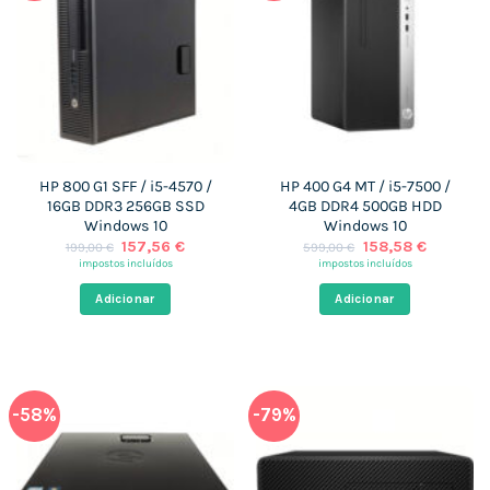
HP 800 G1 SFF / i5-4570 /
HP 400 G4 MT / i5-7500 /
16GB DDR3 256GB SSD
4GB DDR4 500GB HDD
Windows 10
Windows 10
O
O
O
O
157,56
€
158,58
€
199,00
€
599,00
€
preço
preço
preço
preço
impostos incluídos
impostos incluídos
original
atual
original
atual
era:
é:
era:
é:
Adicionar
Adicionar
199,00 €.
157,56 €.
599,00 €.
158,58 €
-58%
-79%