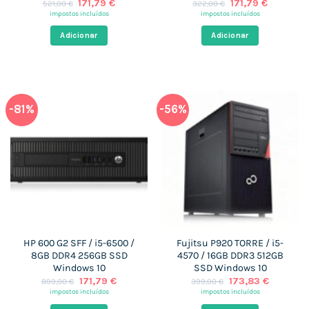
O
O
O
O
171,79
€
171,79
€
521,00
€
322,00
€
preço
preço
preço
preço
impostos incluídos
impostos incluídos
original
atual
original
atual
era:
é:
era:
é:
Adicionar
Adicionar
521,00 €.
171,79 €.
322,00 €.
171,79 €.
-81%
-56%
HP 600 G2 SFF / i5-6500 /
Fujitsu P920 TORRE / i5-
8GB DDR4 256GB SSD
4570 / 16GB DDR3 512GB
Windows 10
SSD Windows 10
O
O
O
O
171,79
€
173,83
€
899,00
€
399,00
€
preço
preço
preço
preço
impostos incluídos
impostos incluídos
original
atual
original
atual