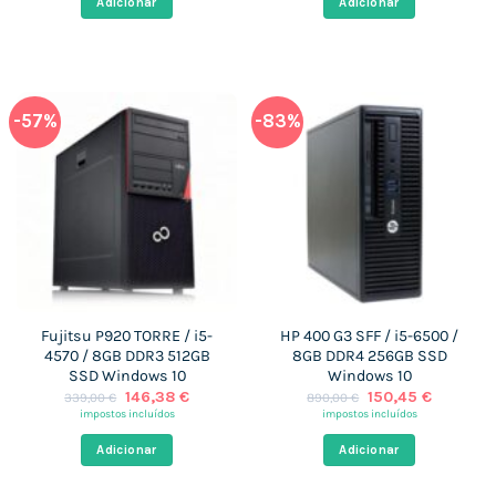
Adicionar
Adicionar
588,00 €.
141,30 €.
199,00 €.
142,31 €.
-57%
-83%
Fujitsu P920 TORRE / i5-
HP 400 G3 SFF / i5-6500 /
4570 / 8GB DDR3 512GB
8GB DDR4 256GB SSD
SSD Windows 10
Windows 10
O
O
O
O
146,38
€
150,45
€
339,00
€
890,00
€
preço
preço
preço
preço
impostos incluídos
impostos incluídos
original
atual
original
atual
era:
é:
era:
é:
Adicionar
Adicionar
339,00 €.
146,38 €.
890,00 €.
150,45 €