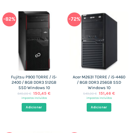
-82%
-72%
Fujitsu P900 TORRE / i5-
Acer M2631 TORRE / i5-4460
2400 / 8GB DDR3 512GB
/ 8GB DDR3 256GB SSD
SSD Windows 10
Windows 10
O
O
O
O
150,45
€
151,46
€
849,00
€
549,00
€
preço
preço
preço
preço
impostos incluídos
impostos incluídos
original
atual
original
atual
era:
é:
era:
é:
Adicionar
Adicionar
849,00 €.
150,45 €.
549,00 €.
151,46 €.