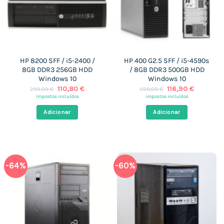
HP 8200 SFF / i5-2400 /
HP 400 G2.5 SFF / i5-4590s
8GB DDR3 256GB HDD
/ 8GB DDR3 500GB HDD
Windows 10
Windows 10
O
O
O
O
110,80
€
116,90
€
299,00
€
599,00
€
preço
preço
preço
preço
impostos incluídos
impostos incluídos
original
atual
original
atual
era:
é:
era:
é:
Adicionar
Adicionar
299,00 €.
110,80 €.
599,00 €.
116,90 €.
-64%
-60%