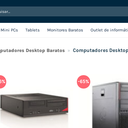
sar
Mini PCs
Tablets
Monitores Baratos
Outlet de informát
putadores Desktop Baratos
»
Computadores Desktop
6%
-65%