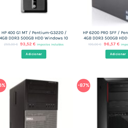
HP 400 G1 MT / Pentium-G3220 /
HP 6200 PRO SFF / Pe
4GB DDR3 500GB HDD Windows 10
4GB DDR3 500GB HDD
O
O
O
O
93,52
€
96,57
€
259,00
€
199,00
€
impostos incluídos
impo
preço
preço
preço
pre
original
atual
original
atua
Adicionar
Adicionar
era:
é:
era:
é:
259,00 €.
93,52 €.
199,00 €.
96,5
3%
-87%