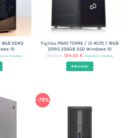
/ 8GB DDR3
Fujitsu P920 TORRE / i5-4570 / 16GB
ows 10
DDR3 256GB SSD Windows 10
O
O
124,02
€
359,00
€
stos incluídos
impostos incluídos
ço
preço
preço
al
original
atual
Adicionar
era:
é:
,97 €.
359,00 €.
124,02 €.
-78%