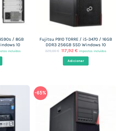
-4590s / 8GB
Fujitsu P910 TORRE / i5-3470 / 16GB
indows 10
DDR3 256GB SSD Windows 10
O
O
117,92
€
329,00
€
stos incluídos
impostos incluídos
ço
preço
preço
al
original
atual
Adicionar
era:
é:
90 €.
329,00 €.
117,92 €.
-65%