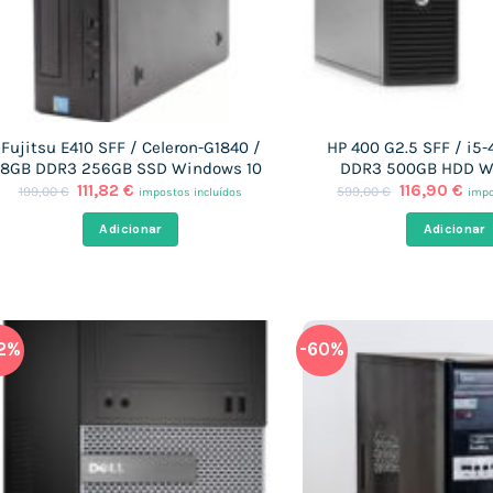
Fujitsu E410 SFF / Celeron-G1840 /
HP 400 G2.5 SFF / i5
8GB DDR3 256GB SSD Windows 10
DDR3 500GB HDD W
O
O
O
O
111,82
€
116,90
€
199,00
€
599,00
€
impostos incluídos
impo
preço
preço
preço
pre
original
atual
original
atu
Adicionar
Adicionar
era:
é:
era:
é:
199,00 €.
111,82 €.
599,00 €.
116,
2%
-60%