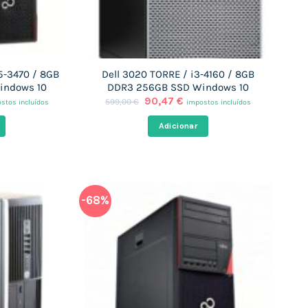
i5-3470 / 8GB
Dell 3020 TORRE / i3-4160 / 8GB
indows 10
DDR3 256GB SSD Windows 10
O
O
90,47
€
599,00
€
stos incluídos
impostos incluídos
ço
preço
preço
al
original
atual
Adicionar
era:
é:
47 €.
599,00 €.
90,47 €.
-68%