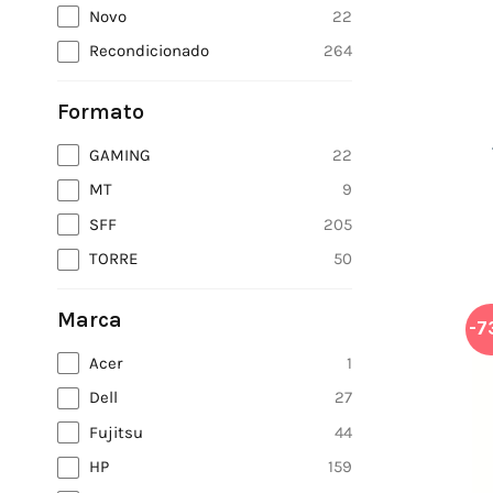
Novo
22
Recondicionado
264
Formato
GAMING
22
MT
9
SFF
205
TORRE
50
Marca
-7
Acer
1
Dell
27
Fujitsu
44
HP
159