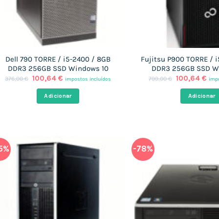
Dell 790 TORRE / i5-2400 / 8GB
Fujitsu P900 TORRE / 
DDR3 256GB SSD Windows 10
DDR3 256GB SSD W
O
O
O
O
100,64
€
100,64
€
376,00
€
799,00
€
impostos incluídos
impo
preço
preço
preço
pre
original
atual
original
atu
Adicionar
Adicionar
era:
é:
era:
é:
376,00 €.
100,64 €.
799,00 €.
100
5%
-78%