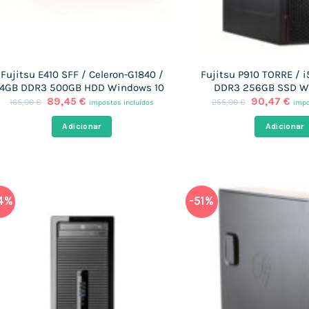
Fujitsu E410 SFF / Celeron-G1840 /
Fujitsu P910 TORRE / 
4GB DDR3 500GB HDD Windows 10
DDR3 256GB SSD W
O
O
O
O
89,45
€
90,47
€
165,00
€
255,00
€
impostos incluídos
impo
preço
preço
preço
pre
original
atual
original
atu
Adicionar
Adicionar
era:
é:
era:
é:
165,00 €.
89,45 €.
255,00 €.
90,
4%
-51%