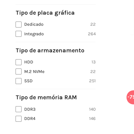
Tipo de placa gráfica
Dedicado
22
Integrado
264
Tipo de armazenamento
HDD
13
M.2 NVMe
22
SSD
251
Tipo de memória RAM
-7
DDR3
140
DDR4
146