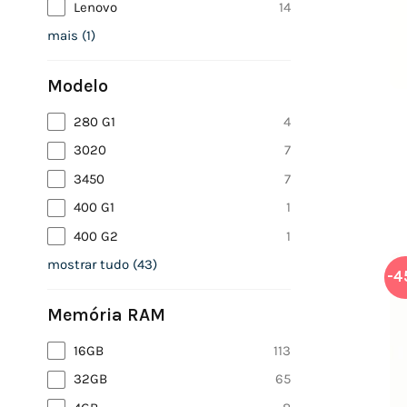
Lenovo
14
mais
(
1
)
Modelo
280 G1
4
3020
7
3450
7
400 G1
1
400 G2
1
mostrar tudo
(
43
)
-4
Memória RAM
16GB
113
32GB
65