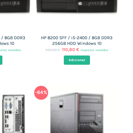
0 / 8GB DDR3
HP 8200 SFF / i5-2400 / 8GB DDR3
ows 10
256GB HDD Windows 10
O
O
110,80
€
299,00
€
stos incluídos
impostos incluídos
ço
preço
preço
al
original
atual
Adicionar
era:
é:
80 €.
299,00 €.
110,80 €.
-64%