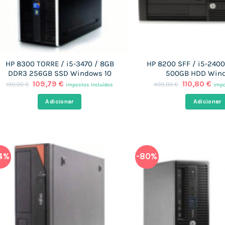
HP 8300 TORRE / i5-3470 / 8GB
HP 8200 SFF / i5-240
DDR3 256GB SSD Windows 10
500GB HDD Wind
O
O
O
O
109,79
€
110,80
€
199,00
€
499,00
€
impostos incluídos
impo
preço
preço
preço
pre
original
atual
original
atu
Adicionar
Adicionar
era:
é:
era:
é:
199,00 €.
109,79 €.
499,00 €.
110,
4%
-80%