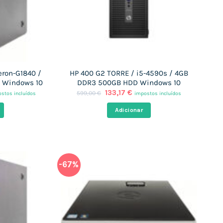
eron-G1840 /
HP 400 G2 TORRE / i5-4590s / 4GB
 Windows 10
DDR3 500GB HDD Windows 10
O
O
133,17
€
599,00
€
stos incluídos
impostos incluídos
ço
preço
preço
al
original
atual
Adicionar
era:
é:
,07 €.
599,00 €.
133,17 €.
-67%