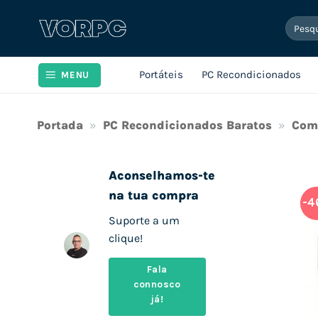
Skip
Pesqui
to
por:
content
Portáteis
PC Recondicionados
MENU
Portada
»
PC Recondicionados Baratos
»
Com
Aconselhamos-te
na tua compra
-4
Suporte a um
clique!
Fala
connosco
já!