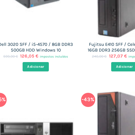
Dell 3020 SFF / i5-4570 / 8GB DDR3
Fujitsu E410 SFF / Cel
500GB HDD Windows 10
16GB DDR3 256GB SSD
O
O
O
O
126,05
€
127,07
€
599,00
€
240,00
€
impostos incluídos
impo
preço
preço
preço
pre
original
atual
original
atu
Adicionar
Adicionar
era:
é:
era:
é:
599,00 €.
126,05 €.
240,00 €.
127
5%
-43%