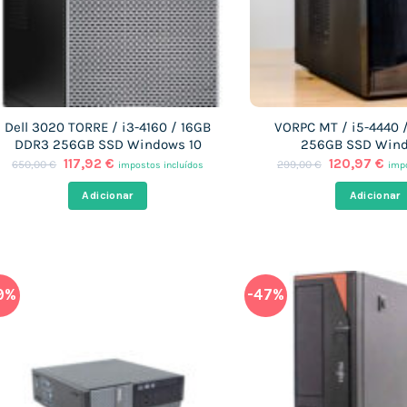
Dell 3020 TORRE / i3-4160 / 16GB
VORPC MT / i5-4440 
DDR3 256GB SSD Windows 10
256GB SSD Wind
O
O
O
O
117,92
€
120,97
€
650,00
€
299,00
€
impostos incluídos
impo
preço
preço
preço
pre
original
atual
original
atu
Adicionar
Adicionar
era:
é:
era:
é:
650,00 €.
117,92 €.
299,00 €.
120
9%
-47%