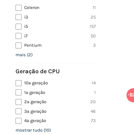
Celeron
11
i3
25
i5
157
i7
50
Pentium
3
mais
(
2
)
Geração de CPU
10ª geração
14
1ª geração
1
-8
2ª geração
20
3ª geração
46
4ª geração
73
mostrar tudo
(
10
)