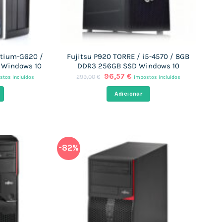
ntium-G620 /
Fujitsu P920 TORRE / i5-4570 / 8GB
 Windows 10
DDR3 256GB SSD Windows 10
O
O
96,57
€
299,00
€
stos incluídos
impostos incluídos
ço
preço
preço
l
original
atual
Adicionar
era:
é:
7 €.
299,00 €.
96,57 €.
-82%