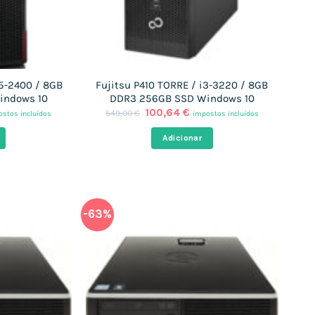
i5-2400 / 8GB
Fujitsu P410 TORRE / i3-3220 / 8GB
indows 10
DDR3 256GB SSD Windows 10
O
O
100,64
€
549,00
€
stos incluídos
impostos incluídos
ço
preço
preço
al
original
atual
Adicionar
era:
é:
,64 €.
549,00 €.
100,64 €.
-63%