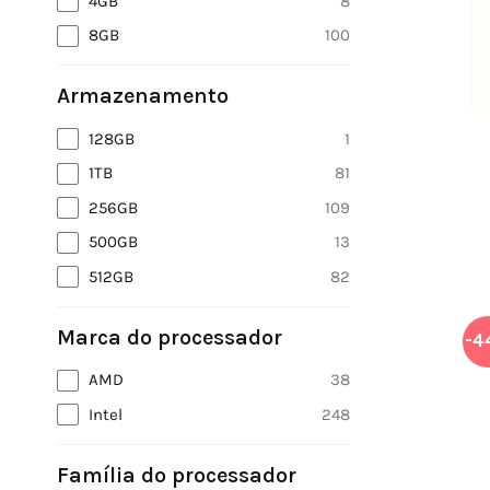
4GB
8
8GB
100
Armazenamento
128GB
1
1TB
81
256GB
109
500GB
13
512GB
82
Marca do processador
-4
AMD
38
Intel
248
Família do processador