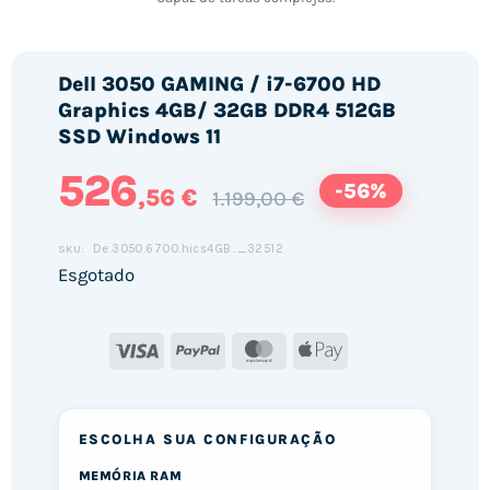
Dell 3050 GAMING / i7-6700 HD
Graphics 4GB/ 32GB DDR4 512GB
SSD Windows 11
526
-56%
,56 €
1.199,00 €
De.3050.6700.hics4GB.._32512
SKU:
Esgotado
Visa
PayPal
MasterCard
Apple
Pay
ESCOLHA SUA CONFIGURAÇÃO
MEMÓRIA RAM