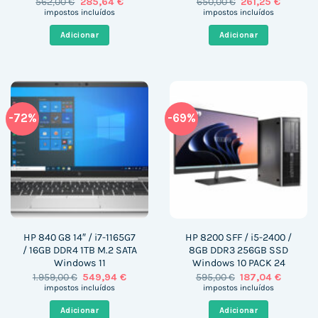
O
O
O
O
562,00
€
285,64
€
650,00
€
261,25
€
preço
preço
preço
preço
impostos incluídos
impostos incluídos
original
atual
original
atual
era:
é:
era:
é:
Adicionar
Adicionar
562,00 €.
285,64 €.
650,00 €.
261,25 €
-72%
-69%
HP 840 G8 14″ / i7-1165G7
HP 8200 SFF / i5-2400 /
/ 16GB DDR4 1TB M.2 SATA
8GB DDR3 256GB SSD
Windows 11
Windows 10 PACK 24
O
O
O
O
1.959,00
€
549,94
€
595,00
€
187,04
€
preço
preço
preço
preço
impostos incluídos
impostos incluídos
original
atual
original
atual
era:
é:
era:
é:
Adicionar
Adicionar
1.959,00 €.
549,94 €.
595,00 €.
187,04 €