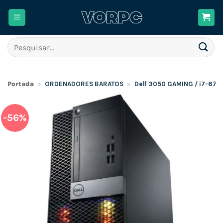
Skip
to
content
Pesquisar
por:
Portada
»
ORDENADORES BARATOS
»
Dell 3050 GAMING / i7-67
-56%