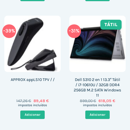
TÁTIL
-39%
-31%
Dell 5310 2 en 1 13.3″ Tátil
APPROX appLS10 TPV / /
/ i7-10610U / 32GB DDR4
256GB M.2 SATA Windows
11
O
O
O
O
147,26
€
89,48
€
899,00
€
618,05
€
preço
preço
preço
preço
impostos incluídos
impostos incluídos
original
atual
original
atual
era:
é:
era:
é:
Adicionar
Adicionar
147,26 €.
89,48 €.
899,00 €.
618,05 €