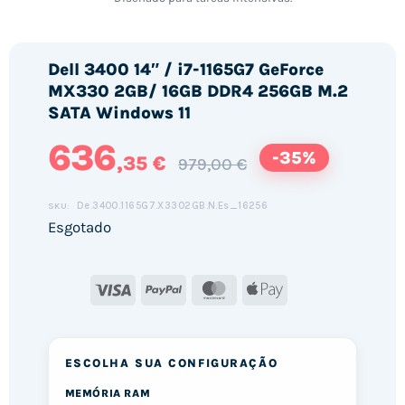
Dell 3400 14″ / i7-1165G7 GeForce
MX330 2GB/ 16GB DDR4 256GB M.2
SATA Windows 11
636
-35%
,35 €
979,00 €
De.3400.1165G7.X3302GB.N.Es_16256
SKU:
Esgotado
Visa
PayPal
MasterCard
Apple
Pay
ESCOLHA SUA CONFIGURAÇÃO
MEMÓRIA RAM