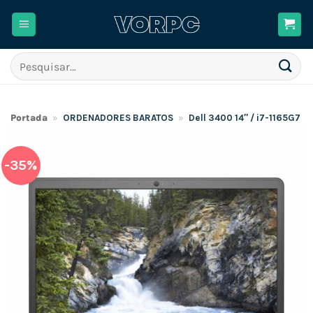
Skip
to
content
Pesquisar
por:
Portada
»
ORDENADORES BARATOS
»
Dell 3400 14″ / i7-1165G7
-35%