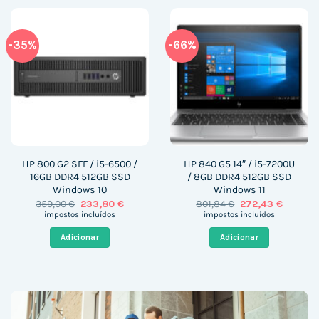
-35%
-66%
HP 800 G2 SFF / i5-6500 /
HP 840 G5 14″ / i5-7200U
16GB DDR4 512GB SSD
/ 8GB DDR4 512GB SSD
Windows 10
Windows 11
O
O
O
O
359,00
€
233,80
€
801,84
€
272,43
€
preço
preço
preço
preço
impostos incluídos
impostos incluídos
original
atual
original
atual
era:
é:
era:
é:
Adicionar
Adicionar
359,00 €.
233,80 €.
801,84 €.
272,43 €