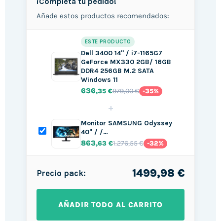
¡Completa tu pedido!
Añade estos productos recomendados:
ESTE PRODUCTO
Dell 3400 14" / i7-1165G7
GeForce MX330 2GB/ 16GB
DDR4 256GB M.2 SATA
Windows 11
636
979,00 €
,35 €
-35%
+
Monitor SAMSUNG Odyssey
40" / /…
863
1.276,55 €
,63 €
-32%
1499,98 €
Precio pack:
AÑADIR TODO AL CARRITO