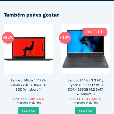
Também podes gostar
OUTLET
-25%
-46%
Lenovo T480s 14″ / i5-
Lenovo E14 GEN 3 14″ /
8350U / 24GB DDR4 1TB
Ryzen 5-5500U / 8GB
SSD Windows 11
DDR4 256GB M.2 SATA
Windows 11
O
O
O
O
529,00
€
396,45
€
879,00
€
473,19
€
preço
preço
preço
preço
impostos incluídos
impostos incluídos
original
atual
original
atual
era:
é:
era:
é:
Adicionar
Adicionar
529,00 €.
396,45 €.
879,00 €.
473,19 €