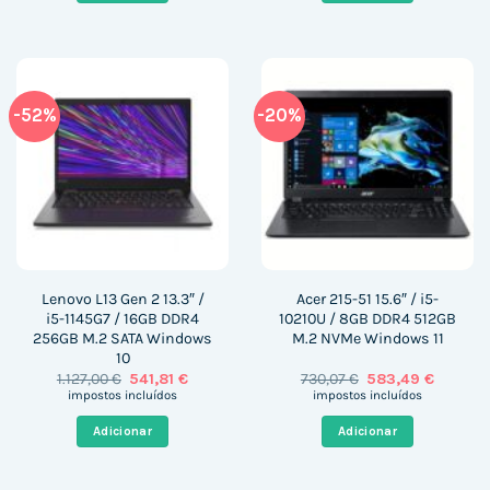
-52%
-20%
Lenovo L13 Gen 2 13.3″ /
Acer 215-51 15.6″ / i5-
i5-1145G7 / 16GB DDR4
10210U / 8GB DDR4 512GB
256GB M.2 SATA Windows
M.2 NVMe Windows 11
10
O
O
O
O
1.127,00
€
541,81
€
730,07
€
583,49
€
preço
preço
preço
preço
impostos incluídos
impostos incluídos
original
atual
original
atual
era:
é:
era:
é:
Adicionar
Adicionar
1.127,00 €.
541,81 €.
730,07 €.
583,49 