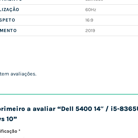
LIZAÇÃO
60Hz
ASPETO
16:9
AMENTO
2019
tem avaliações.
primeiro a avaliar “Dell 5400 14″ / i5-83
s 10”
sificação
*