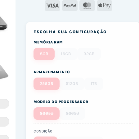
Visa
PayPal
MasterCard
Apple
Pay
ESCOLHA SUA CONFIGURAÇÃO
MEMÓRIA RAM
8GB
16GB
32GB
ARMAZENAMENTO
256GB
512GB
1TB
MODELO DO PROCESSADOR
8365U
8265U
CONDIÇÃO