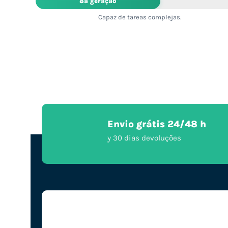
8ª geração
Capaz de tareas complejas.
Envio grátis 24/48 h
y 30 dias devoluções