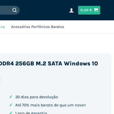
0,00
€
ica
Acessórios Periféricos Baratos
B DDR4 256GB M.2 SATA Windows 10
✓
30 dias para devolução
✓
Até 70% mais barato do que um novo<
✓
1 ano de garantia