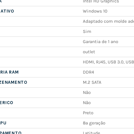
A
Intel HD Graphics
RATIVO
Windows 10
Adaptado com molde ad
Sim
Garantia de 1 ano
outlet
HDMI, RJ45, USB 3.0, USB
RIA RAM
DDR4
AZENAMENTO
M.2 SATA
Não
ERICO
Não
Preto
CPU
8ª geração
IPAMENTO
Latitude