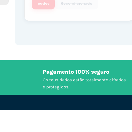
outlet
Recondicionado
Pagamento 100% seguro
Os teus dados estão totalmente cifrados
e protegidos.