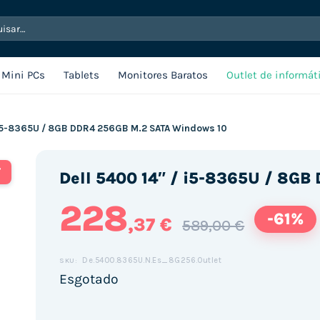
sar
Mini PCs
Tablets
Monitores Baratos
Outlet de informát
/ i5-8365U / 8GB DDR4 256GB M.2 SATA Windows 10
T
Dell 5400 14″ / i5-8365U / 8G
228
-61%
,37 €
589,00 €
De.5400.8365U.N.Es_8G256.Outlet
SKU:
Esgotado