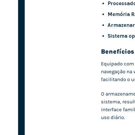
Processado
Memória R
Armazenar
Sistema op
Benefícios
Equipado com o
navegação na 
facilitando o 
O armazenament
sistema, resul
interface fami
uso diário.