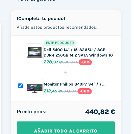
¡Completa tu pedido!
Añade estos productos recomendados:
ESTE PRODUCTO
Dell 5400 14" / i5-8365U / 8GB
DDR4 256GB M.2 SATA Windows 10
228
589,00 €
,37 €
-61%
+
Monitor Philips 349P7 34" / /…
212
634,00 €
,45 €
-66%
440,82 €
Precio pack:
AÑADIR TODO AL CARRITO