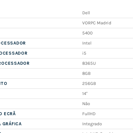
Dell
VORPC Madrid
5400
OCESSADOR
Intel
ROCESSADOR
i5
ROCESSADOR
8365U
8GB
NTO
256GB
14"
Não
O ECRÃ
FullHD
A GRÁFICA
Integrado