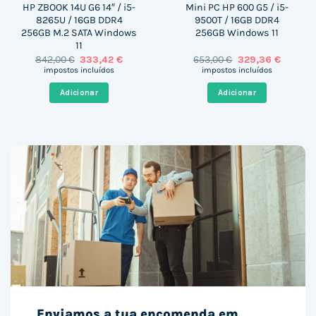
HP ZBOOK 14U G6 14″ / i5-
Mini PC HP 600 G5 / i5-
8265U / 16GB DDR4
9500T / 16GB DDR4
256GB M.2 SATA Windows
256GB Windows 11
11
O
O
O
O
842,00
€
333,42
€
653,00
€
329,36
€
preço
preço
preço
preço
impostos incluídos
impostos incluídos
original
atual
original
atual
era:
é:
era:
é:
Adicionar
Adicionar
842,00 €.
333,42 €.
653,00 €.
329,36 
Enviamos a tua encomenda em