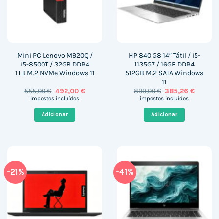
Mini PC Lenovo M920Q /
HP 840 G8 14″ Tátil / i5-
i5-8500T / 32GB DDR4
1135G7 / 16GB DDR4
1TB M.2 NVMe Windows 11
512GB M.2 SATA Windows
11
O
O
O
O
555,00
€
492,00
€
899,00
€
385,26
€
preço
preço
preço
preço
impostos incluídos
impostos incluídos
original
atual
original
atual
era:
é:
era:
é:
Adicionar
Adicionar
555,00 €.
492,00 €.
899,00 €.
385,26 
-21%
-41%