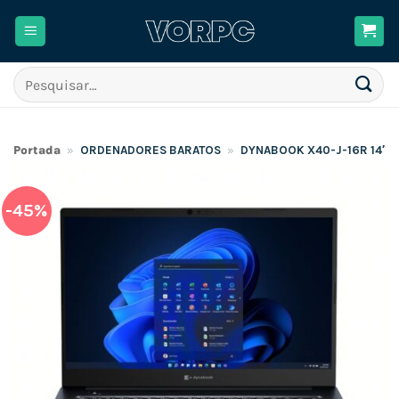
Skip
to
content
Pesquisar
por:
Portada
»
ORDENADORES BARATOS
»
DYNABOOK X40-J-16R 14″ / 
-45%