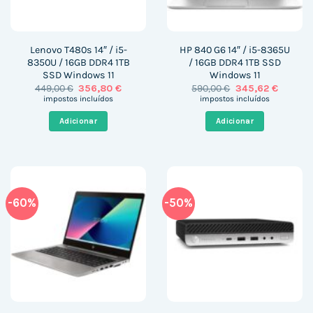
Lenovo T480s 14″ / i5-
HP 840 G6 14″ / i5-8365U
8350U / 16GB DDR4 1TB
/ 16GB DDR4 1TB SSD
SSD Windows 11
Windows 11
O
O
O
O
449,00
€
356,80
€
590,00
€
345,62
€
preço
preço
preço
preço
impostos incluídos
impostos incluídos
original
atual
original
atual
era:
é:
era:
é:
Adicionar
Adicionar
449,00 €.
356,80 €.
590,00 €.
345,62 
-60%
-50%