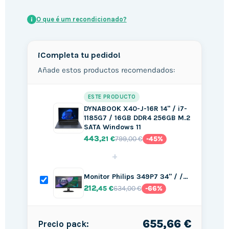
O que é um recondicionado?
i
¡Completa tu pedido!
Añade estos productos recomendados:
ESTE PRODUCTO
DYNABOOK X40-J-16R 14" / i7-
1185G7 / 16GB DDR4 256GB M.2
SATA Windows 11
443
799,00 €
,21 €
-45%
+
Monitor Philips 349P7 34" / /…
212
634,00 €
,45 €
-66%
655,66 €
Precio pack: