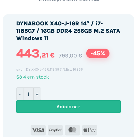
DYNABOOK X40-J-16R 14″ / i7-
1185G7 / 16GB DDR4 256GB M.2 SATA
Windows 11
443
-45%
,21 €
799,00 €
DY.X40-J-16R.1185G7.N.Es_16256
SKU:
Só 4 em stock
Quantidade de DYNABOOK X40-J-16R 14" / i7-1185G7 / 
Adicionar
Visa
PayPal
MasterCard
Apple