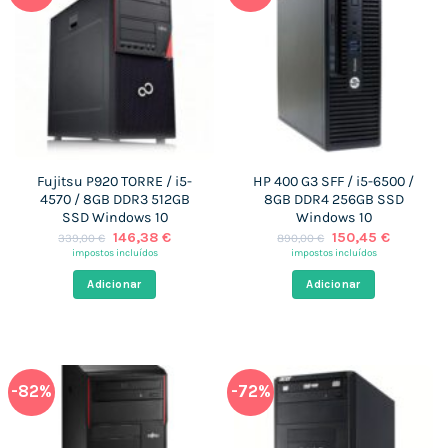
Fujitsu P920 TORRE / i5-
HP 400 G3 SFF / i5-6500 /
4570 / 8GB DDR3 512GB
8GB DDR4 256GB SSD
SSD Windows 10
Windows 10
O
O
O
O
146,38
€
150,45
€
339,00
€
890,00
€
preço
preço
preço
preço
impostos incluídos
impostos incluídos
original
atual
original
atual
era:
é:
era:
é:
Adicionar
Adicionar
339,00 €.
146,38 €.
890,00 €.
150,45 €
-82%
-72%