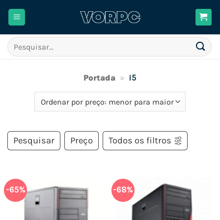
Skip
to
content
Pesquisar
por:
Portada
»
i5
Pesquisar
Preço
Todos os filtros
-65%
-68%