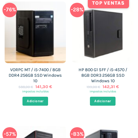
TOP VENTAS
-76%
-28%
VORPC MT / i5-7400 / 8GB
HP 800 G1 SFF / i5-4570 /
DDR4 256GB SSD Windows
8GB DDR3 256GB SSD
10
Windows 10
O
O
O
O
141,30
€
142,31
€
588,00
€
199,00
€
preço
preço
preço
preço
impostos incluídos
impostos incluídos
original
atual
original
atual
era:
é:
era:
é:
Adicionar
Adicionar
588,00 €.
141,30 €.
199,00 €.
142,31 €.
-57%
-83%