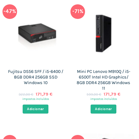
-47%
-71%
Fujitsu D556 SFF / i5-6400 /
Mini PC Lenovo M910Q / i5-
8GB DDR4 256GB SSD
6500T Intel HD Graphics/
Windows 10
8GB DDR4 256GB Windows
11
O
O
O
O
171,79
€
171,79
€
322,00
€
599,00
€
preço
preço
preço
preço
impostos incluídos
impostos incluídos
original
atual
original
atual
era:
é:
era:
é:
Adicionar
Adicionar
322,00 €.
171,79 €.
599,00 €.
171,79 €.