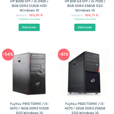
HP 8200 SFF / i5-2400 /
HP 600 G3 SFF / i5-7500 /
8GB DDR3 512GB HDD
8GB DDR4 256GB SSD
Windows 10
Windows 10
O
O
O
O
160,61
€
166,71
€
387,00
€
792,00
€
preço
preço
preço
preço
impostos incluídos
impostos incluídos
original
atual
original
atual
era:
é:
era:
é:
Adicionar
Adicionar
387,00 €.
160,61 €.
792,00 €.
166,71 €.
-54%
-61%
Fujitsu P910 TORRE / i5-
Fujitsu P920 TORRE / i5-
3470 / 16GB DDR3 512GB
4570 / 32GB DDR3 256GB
SSD Windows 10
SSD Windows 10