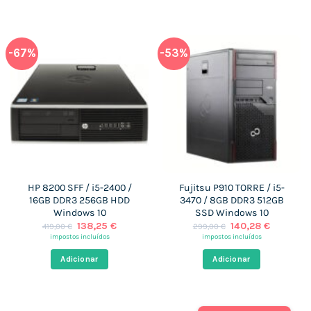
-67%
-53%
HP 8200 SFF / i5-2400 /
Fujitsu P910 TORRE / i5-
16GB DDR3 256GB HDD
3470 / 8GB DDR3 512GB
Windows 10
SSD Windows 10
O
O
O
O
138,25
€
140,28
€
419,00
€
299,00
€
preço
preço
preço
preço
impostos incluídos
impostos incluídos
original
atual
original
atual
era:
é:
era:
é:
Adicionar
Adicionar
419,00 €.
138,25 €.
299,00 €.
140,28 €