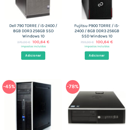
Dell 790 TORRE / i5-2400 /
Fujitsu P900 TORRE / i5-
8GB DDR3 256GB SSD
2400 / 8GB DDR3 256GB
Windows 10
SSD Windows 10
O
O
O
O
100,64
€
100,64
€
376,00
€
799,00
€
preço
preço
preço
preço
impostos incluídos
impostos incluídos
original
atual
original
atual
era:
é:
era:
é:
Adicionar
Adicionar
376,00 €.
100,64 €.
799,00 €.
100,64 €
-45%
-78%