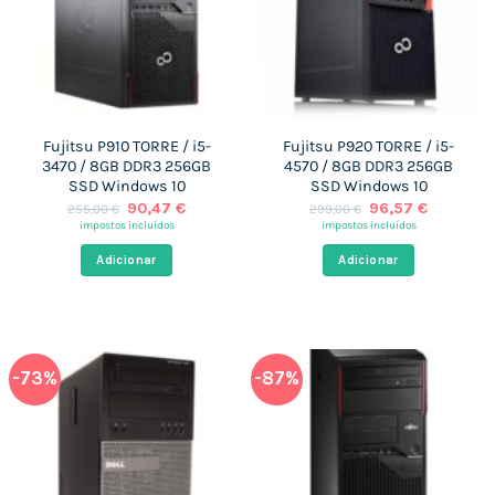
Fujitsu P910 TORRE / i5-
Fujitsu P920 TORRE / i5-
3470 / 8GB DDR3 256GB
4570 / 8GB DDR3 256GB
SSD Windows 10
SSD Windows 10
O
O
O
O
90,47
€
96,57
€
255,00
€
299,00
€
preço
preço
preço
preço
impostos incluídos
impostos incluídos
original
atual
original
atual
era:
é:
era:
é:
Adicionar
Adicionar
255,00 €.
90,47 €.
299,00 €.
96,57 €.
-73%
-87%