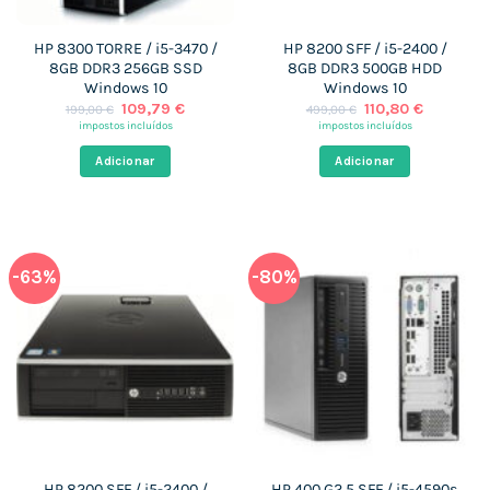
HP 8300 TORRE / i5-3470 /
HP 8200 SFF / i5-2400 /
8GB DDR3 256GB SSD
8GB DDR3 500GB HDD
Windows 10
Windows 10
O
O
O
O
109,79
€
110,80
€
199,00
€
499,00
€
preço
preço
preço
preço
impostos incluídos
impostos incluídos
original
atual
original
atual
era:
é:
era:
é:
Adicionar
Adicionar
199,00 €.
109,79 €.
499,00 €.
110,80 €.
-63%
-80%
HP 8200 SFF / i5-2400 /
HP 400 G2.5 SFF / i5-4590s