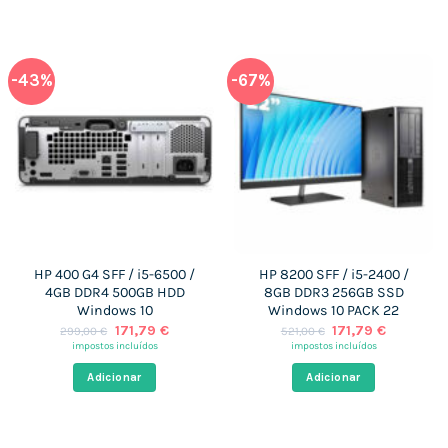
-43%
-67%
HP 400 G4 SFF / i5-6500 /
HP 8200 SFF / i5-2400 /
4GB DDR4 500GB HDD
8GB DDR3 256GB SSD
Windows 10
Windows 10 PACK 22
O
O
O
O
171,79
€
171,79
€
299,00
€
521,00
€
preço
preço
preço
preço
impostos incluídos
impostos incluídos
original
atual
original
atual
era:
é:
era:
é:
Adicionar
Adicionar
299,00 €.
171,79 €.
521,00 €.
171,79 €.