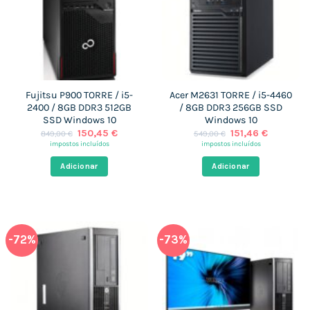
Fujitsu P900 TORRE / i5-
Acer M2631 TORRE / i5-4460
2400 / 8GB DDR3 512GB
/ 8GB DDR3 256GB SSD
SSD Windows 10
Windows 10
O
O
O
O
150,45
€
151,46
€
849,00
€
549,00
€
preço
preço
preço
preço
impostos incluídos
impostos incluídos
original
atual
original
atual
era:
é:
era:
é:
Adicionar
Adicionar
849,00 €.
150,45 €.
549,00 €.
151,46 €.
-72%
-73%