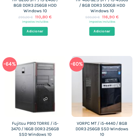
8GB DDR3 256GB HDD
/ 8GB DDR3 500GB HDD
Windows 10
Windows 10
O
O
O
O
110,80
€
116,90
€
299,00
€
599,00
€
preço
preço
preço
preço
impostos incluídos
impostos incluídos
original
atual
original
atual
era:
é:
era:
é:
Adicionar
Adicionar
299,00 €.
110,80 €.
599,00 €.
116,90 €.
-64%
-60%
Fujitsu P910 TORRE / i5-
VORPC MT / i5-4440 / 8GB
3470 / 16GB DDR3 256GB
DDR3 256GB SSD Windows
SSD Windows 10
10