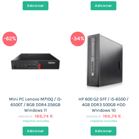
era:
é:
era:
é:
Adicionar
Adicionar
599,00 €.
168,74 €.
597,00 €.
168,74 €
-62%
-34%
Mini PC Lenovo M710Q / i5-
HP 600 G2 SFF / i5-6500 /
6500T / 8GB DDR4 256GB
4GB DDR3 500GB HDD
Windows 11
Windows 10
O
O
O
O
168,74
€
169,76
€
442,00
€
259,00
€
preço
preço
preço
preço
impostos incluídos
impostos incluídos
original
atual
original
atual
era:
é:
era:
é:
Adicionar
Adicionar
442,00 €.
168,74 €.
259,00 €.
169,76 €