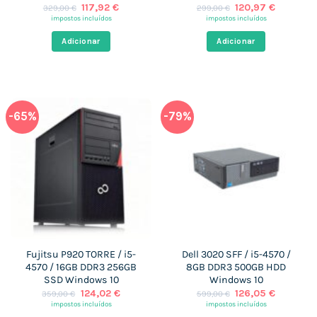
O
O
O
O
117,92
€
120,97
€
329,00
€
299,00
€
preço
preço
preço
preço
impostos incluídos
impostos incluídos
original
atual
original
atual
era:
é:
era:
é:
Adicionar
Adicionar
329,00 €.
117,92 €.
299,00 €.
120,97 €
-65%
-79%
Fujitsu P920 TORRE / i5-
Dell 3020 SFF / i5-4570 /
4570 / 16GB DDR3 256GB
8GB DDR3 500GB HDD
SSD Windows 10
Windows 10
O
O
O
O
124,02
€
126,05
€
359,00
€
599,00
€
preço
preço
preço
preço
impostos incluídos
impostos incluídos
original
atual
original
atual