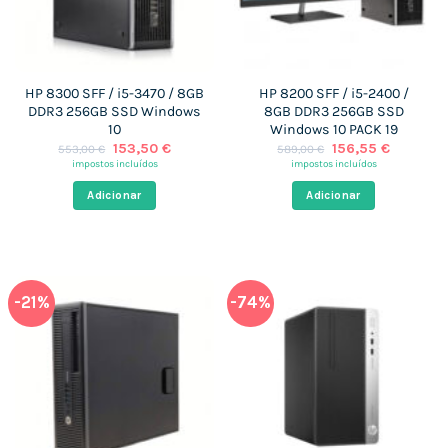
HP 8300 SFF / i5-3470 / 8GB
HP 8200 SFF / i5-2400 /
DDR3 256GB SSD Windows
8GB DDR3 256GB SSD
10
Windows 10 PACK 19
O
O
O
O
153,50
€
156,55
€
553,00
€
589,00
€
preço
preço
preço
preço
impostos incluídos
impostos incluídos
original
atual
original
atual
era:
é:
era:
é:
Adicionar
Adicionar
553,00 €.
153,50 €.
589,00 €.
156,55 €
-21%
-74%