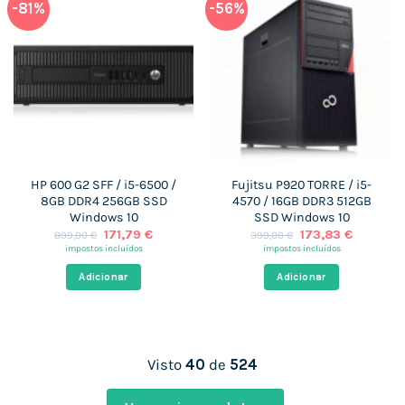
-81%
-56%
HP 600 G2 SFF / i5-6500 /
Fujitsu P920 TORRE / i5-
8GB DDR4 256GB SSD
4570 / 16GB DDR3 512GB
Windows 10
SSD Windows 10
O
O
O
O
171,79
€
173,83
€
899,00
€
399,00
€
preço
preço
preço
preço
impostos incluídos
impostos incluídos
original
atual
original
atual
era:
é:
era:
é:
Adicionar
Adicionar
899,00 €.
171,79 €.
399,00 €.
173,83 €
Visto
40
de
524