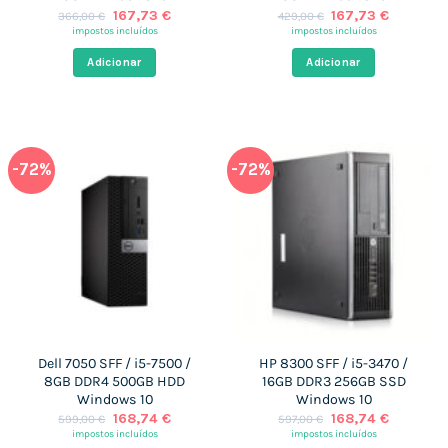
O
O
O
O
167,73
€
167,73
€
366,00
€
429,00
€
preço
preço
preço
preço
impostos incluídos
impostos incluídos
original
atual
original
atual
era:
é:
era:
é:
Adicionar
Adicionar
366,00 €.
167,73 €.
429,00 €.
167,73 €
-72%
-72%
Dell 7050 SFF / i5-7500 /
HP 8300 SFF / i5-3470 /
8GB DDR4 500GB HDD
16GB DDR3 256GB SSD
Windows 10
Windows 10
O
O
O
O
168,74
€
168,74
€
599,00
€
597,00
€
preço
preço
preço
preço
impostos incluídos
impostos incluídos
original
atual
original
atual