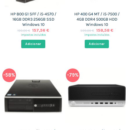
HP 800 G1 SFF / i5-4570 /
HP 400 G4 MT / i5-7500 /
16GB DDR3 256GB SSD
4GB DDR4 500GB HDD
Windows 10
Windows 10
O
O
O
O
157,56
€
158,58
€
199,00
€
599,00
€
preço
preço
preço
preço
impostos incluídos
impostos incluídos
original
atual
original
atual
era:
é:
era:
é:
Adicionar
Adicionar
199,00 €.
157,56 €.
599,00 €.
158,58 €
-58%
-79%