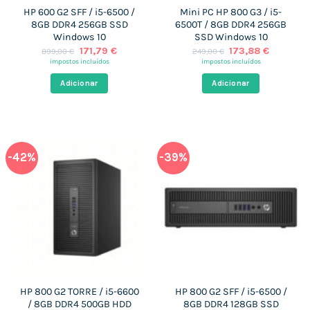
HP 600 G2 SFF / i5-6500 /
Mini PC HP 800 G3 / i5-
8GB DDR4 256GB SSD
6500T / 8GB DDR4 256GB
Windows 10
SSD Windows 10
O
O
O
O
171,79
€
173,88
€
899,00
€
249,00
€
preço
preço
preço
preço
impostos incluídos
impostos incluídos
original
atual
original
atual
era:
é:
era:
é:
Adicionar
Adicionar
899,00 €.
171,79 €.
249,00 €.
173,88 €
-42%
-39%
HP 800 G2 TORRE / i5-6600
HP 800 G2 SFF / i5-6500 /
/ 8GB DDR4 500GB HDD
8GB DDR4 128GB SSD