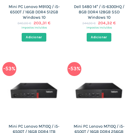
Mini PC Lenovo M910Q / i5-
Dell 5480 14″ / i5-6300HQ /
6500T / 16GB DDR4 512GB
8GB DDR4 128GB SSD
Windows 10
Windows 10
O
O
O
O
203,31
€
204,32
€
840,00
€
344,00
€
preço
preço
preço
preço
impostos incluídos
impostos incluídos
original
atual
original
atual
era:
é:
era:
é:
Adicionar
Adicionar
840,00 €.
203,31 €.
344,00 €.
204,32 €
-53%
-53%
Mini PC Lenovo M710Q / i5-
Mini PC Lenovo M710Q / i5-
6500T / 16GB DDR4 1TB
6500T / 16GB DDR4 256GB