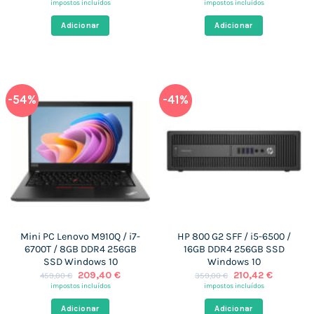
preço
preço
preço
preço
impostos incluídos
impostos incluídos
original
atual
original
atual
era:
é:
era:
é:
Adicionar
Adicionar
442,00 €.
207,37 €.
299,00 €.
209,40 
-54%
-41%
Mini PC Lenovo M910Q / i7-
HP 800 G2 SFF / i5-6500 /
6700T / 8GB DDR4 256GB
16GB DDR4 256GB SSD
SSD Windows 10
Windows 10
O
O
O
O
209,40
€
210,42
€
459,00
€
359,00
€
preço
preço
preço
preço
impostos incluídos
impostos incluídos
original
atual
original
atual
era:
é:
era:
é:
Adicionar
Adicionar
459,00 €.
209,40 €.
359,00 €.
210,42 €.