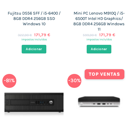
Fujitsu D556 SFF / i5-6400 /
Mini PC Lenovo M910Q / i5-
8GB DDR4 256GB SSD
6500T Intel HD Graphics/
Windows 10
8GB DDR4 256GB Windows
11
O
O
O
O
171,79
€
171,79
€
322,00
€
599,00
€
preço
preço
preço
preço
impostos incluídos
impostos incluídos
original
atual
original
atual
era:
é:
era:
é:
Adicionar
Adicionar
322,00 €.
171,79 €.
599,00 €.
171,79 €.
TOP VENTAS
-81%
-30%