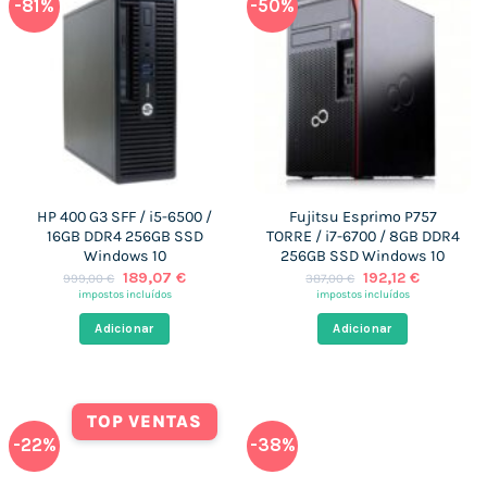
-81%
-50%
HP 400 G3 SFF / i5-6500 /
Fujitsu Esprimo P757
16GB DDR4 256GB SSD
TORRE / i7-6700 / 8GB DDR4
Windows 10
256GB SSD Windows 10
O
O
O
O
189,07
€
192,12
€
999,00
€
387,00
€
preço
preço
preço
preço
impostos incluídos
impostos incluídos
original
atual
original
atual
era:
é:
era:
é:
Adicionar
Adicionar
999,00 €.
189,07 €.
387,00 €.
192,12 €.
TOP VENTAS
-22%
-38%