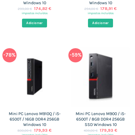
Windows 10
Windows 10
O
O
O
O
174,82
€
178,91
€
299,00
€
294,00
€
preço
preço
preço
preço
impostos incluídos
impostos incluídos
original
atual
original
atual
era:
é:
era:
é:
Adicionar
Adicionar
299,00 €.
174,82 €.
294,00 €.
178,91 €.
-78%
-59%
Mini PC Lenovo M910Q / i5-
Mini PC Lenovo M900 / i5-
6500T / 16GB DDR4 256GB
6500T / 8GB DDR4 256GB
Windows 10
SSD Windows 10
O
O
O
O
179,93
€
179,93
€
830,00
€
439,00
€
preço
preço
preço
preço