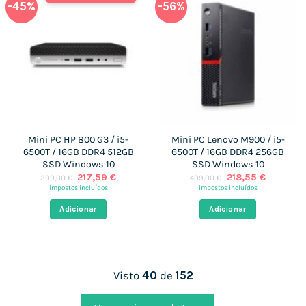
-45%
-56%
Mini PC HP 800 G3 / i5-
Mini PC Lenovo M900 / i5-
6500T / 16GB DDR4 512GB
6500T / 16GB DDR4 256GB
SSD Windows 10
SSD Windows 10
O
O
O
O
217,59
€
218,55
€
399,00
€
499,00
€
preço
preço
preço
preço
impostos incluídos
impostos incluídos
original
atual
original
atual
era:
é:
era:
é:
Adicionar
Adicionar
399,00 €.
217,59 €.
499,00 €.
218,55 €
Visto
40
de
152