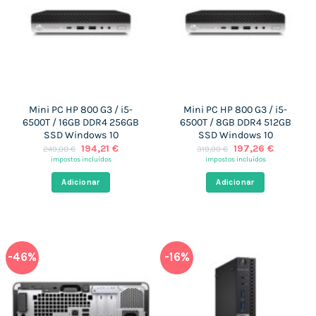
Mini PC HP 800 G3 / i5-
Mini PC HP 800 G3 / i5-
6500T / 16GB DDR4 256GB
6500T / 8GB DDR4 512GB
SSD Windows 10
SSD Windows 10
O
O
O
O
194,21
€
197,26
€
249,00
€
319,00
€
preço
preço
preço
preço
impostos incluídos
impostos incluídos
original
atual
original
atual
era:
é:
era:
é:
Adicionar
Adicionar
249,00 €.
194,21 €.
319,00 €.
197,26 €.
-46%
-16%