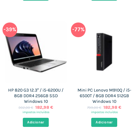
-39%
-77%
HP 820 G3 12.3″ / i5-6200U /
Mini PC Lenovo M910Q / i5-
8GB DDR4 256GB SSD
6500T / 8GB DDR4 512GB
Windows 10
Windows 10
O
O
O
O
182,98
€
182,98
€
302,00
€
799,00
€
preço
preço
preço
preço
impostos incluídos
impostos incluídos
original
atual
original
atual
era:
é:
era:
é:
Adicionar
Adicionar
302,00 €.
182,98 €.
799,00 €.
182,98 €