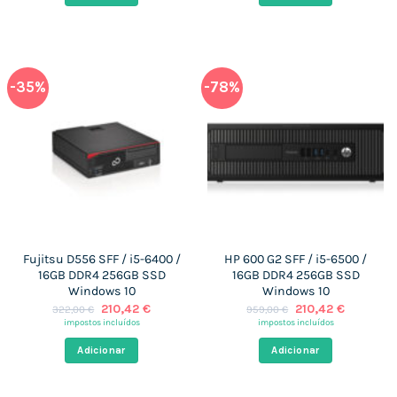
-35%
-78%
Fujitsu D556 SFF / i5-6400 /
HP 600 G2 SFF / i5-6500 /
16GB DDR4 256GB SSD
16GB DDR4 256GB SSD
Windows 10
Windows 10
O
O
O
O
210,42
€
210,42
€
322,00
€
959,00
€
preço
preço
preço
preço
impostos incluídos
impostos incluídos
original
atual
original
atual
era:
é:
era:
é:
Adicionar
Adicionar
322,00 €.
210,42 €.
959,00 €.
210,42 €.