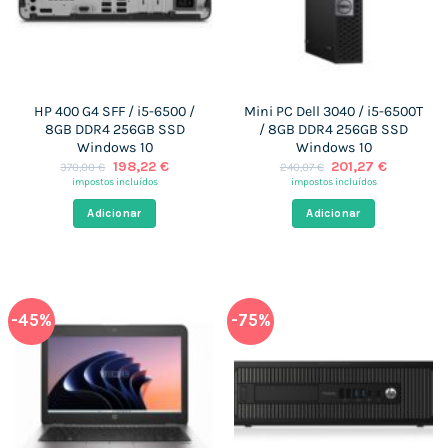
HP 400 G4 SFF / i5-6500 /
Mini PC Dell 3040 / i5-6500T
8GB DDR4 256GB SSD
/ 8GB DDR4 256GB SSD
Windows 10
Windows 10
O
O
O
O
198,22
€
201,27
€
370,00
€
240,07
€
preço
preço
preço
preço
impostos incluídos
impostos incluídos
original
atual
original
atual
era:
é:
era:
é:
Adicionar
Adicionar
370,00 €.
198,22 €.
240,07 €.
201,27 €.
-45%
-75%