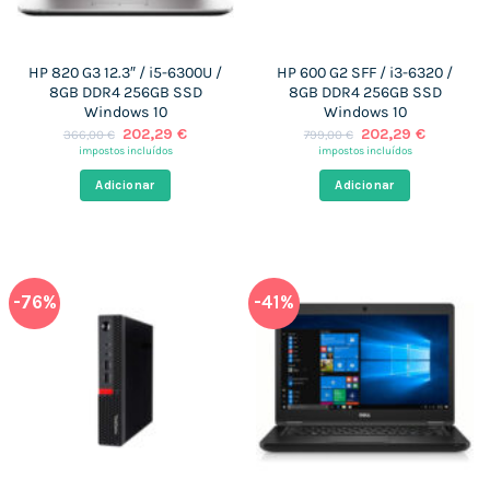
HP 820 G3 12.3″ / i5-6300U /
HP 600 G2 SFF / i3-6320 /
8GB DDR4 256GB SSD
8GB DDR4 256GB SSD
Windows 10
Windows 10
O
O
O
O
202,29
€
202,29
€
366,00
€
799,00
€
preço
preço
preço
preço
impostos incluídos
impostos incluídos
original
atual
original
atual
era:
é:
era:
é:
Adicionar
Adicionar
366,00 €.
202,29 €.
799,00 €.
202,29 €
-76%
-41%