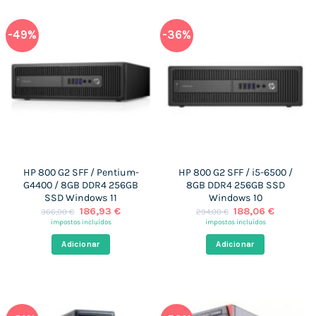
-49%
-36%
HP 800 G2 SFF / Pentium-
HP 800 G2 SFF / i5-6500 /
G4400 / 8GB DDR4 256GB
8GB DDR4 256GB SSD
SSD Windows 11
Windows 10
O
O
O
O
186,93
€
188,06
€
366,00
€
294,00
€
preço
preço
preço
preço
impostos incluídos
impostos incluídos
original
atual
original
atual
era:
é:
era:
é:
Adicionar
Adicionar
366,00 €.
186,93 €.
294,00 €.
188,06 €