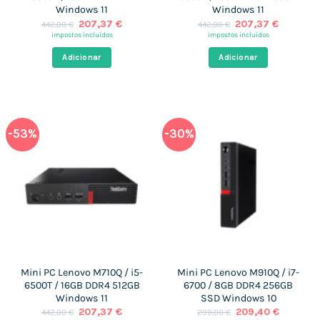
Windows 11
Windows 11
O
O
O
O
207,37
€
207,37
€
442,00
€
442,00
€
preço
preço
preço
preço
impostos incluídos
impostos incluídos
original
atual
original
atual
era:
é:
era:
é:
Adicionar
Adicionar
442,00 €.
207,37 €.
442,00 €.
207,37 €
-53%
-30%
Mini PC Lenovo M710Q / i5-
Mini PC Lenovo M910Q / i7-
6500T / 16GB DDR4 512GB
6700 / 8GB DDR4 256GB
Windows 11
SSD Windows 10
O
O
O
O
207,37
€
209,40
€
442,00
€
299,00
€