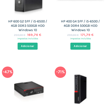
HP 600 G2 SFF / i5-6500 /
HP 400 G4 SFF / i5-6500 /
4GB DDR3 500GB HDD
4GB DDR4 500GB HDD
Windows 10
Windows 10
O
O
O
O
169,76
€
171,79
€
259,00
€
299,00
€
preço
preço
preço
preço
impostos incluídos
impostos incluídos
original
atual
original
atual
era:
é:
era:
é:
Adicionar
Adicionar
259,00 €.
169,76 €.
299,00 €.
171,79 €.
-47%
-71%