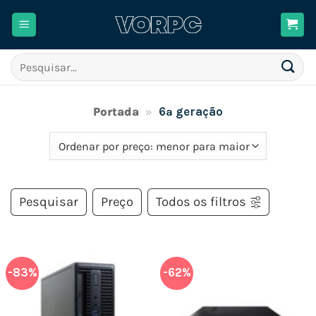
Skip
to
content
Pesquisar
por:
Portada
»
6ª geração
Pesquisar
Preço
Todos os filtros
-83%
-62%