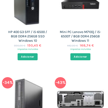
HP 400 G3 SFF / i5-6500 /
Mini PC Lenovo M710Q / i5-
8GB DDR4 256GB SSD
6500T / 8GB DDR4 256GB
Windows 10
Windows 11
O
O
O
O
150,45
€
168,74
€
890,00
€
442,00
€
preço
preço
preço
preço
impostos incluídos
impostos incluídos
original
atual
original
atual
era:
é:
era:
é:
Adicionar
Adicionar
890,00 €.
150,45 €.
442,00 €.
168,74 €
-34%
-43%