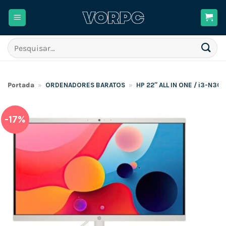
Skip
to
content
Pesquisar
por:
Portada
»
ORDENADORES BARATOS
»
HP 22″ ALL IN ONE / i3-N30
-17%