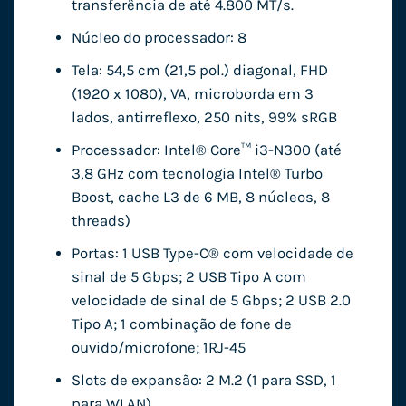
transferência de até 4.800 MT/s.
Núcleo do processador: 8
Tela: 54,5 cm (21,5 pol.) diagonal, FHD
(1920 x 1080), VA, microborda em 3
lados, antirreflexo, 250 nits, 99% sRGB
Processador: Intel® Core™ i3-N300 (até
3,8 GHz com tecnologia Intel® Turbo
Boost, cache L3 de 6 MB, 8 núcleos, 8
threads)
Portas: 1 USB Type-C® com velocidade de
sinal de 5 Gbps; 2 USB Tipo A com
velocidade de sinal de 5 Gbps; 2 USB 2.0
Tipo A; 1 combinação de fone de
ouvido/microfone; 1RJ-45
Slots de expansão: 2 M.2 (1 para SSD, 1
para WLAN)