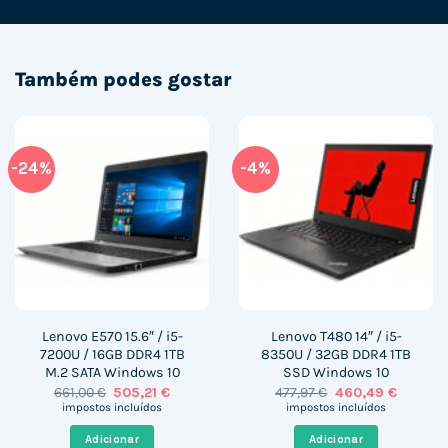
Também podes gostar
-24%
-4%
Lenovo E570 15.6″ / i5-
Lenovo T480 14″ / i5-
7200U / 16GB DDR4 1TB
8350U / 32GB DDR4 1TB
M.2 SATA Windows 10
SSD Windows 10
O
O
O
O
661,00
€
505,21
€
477,97
€
460,49
€
preço
preço
preço
preço
impostos incluídos
impostos incluídos
original
atual
original
atual
era:
é:
era:
é:
Adicionar
Adicionar
661,00 €.
505,21 €.
477,97 €.
460,49 €