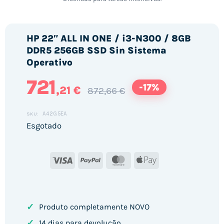
HP 22″ ALL IN ONE / i3-N300 / 8GB
DDR5 256GB SSD Sin Sistema
Operativo
721
-17%
,21 €
872,66 €
A42G5EA
SKU:
Esgotado
Visa
PayPal
MasterCard
Apple
Pay
✓
Produto completamente NOVO
✓
14 dias para devolução