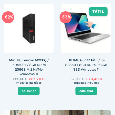
TÁTIL
-62%
-53%
Mini PC Lenovo M920Q /
HP 840 G6 14″ Tátil / i5-
i5-8500T / 8GB DDR4
8365U / 8GB DDR4 256GB
256GB M.2 NVMe
SSD Windows 11
Windows 11
O
O
O
O
599,00
€
227,70
€
579,00
€
270,40
€
preço
preço
preço
preço
impostos incluídos
impostos incluídos
original
atual
original
atual
era:
é:
era:
é:
Adicionar
Adicionar
599,00 €.
227,70 €.
579,00 €.
270,40 €