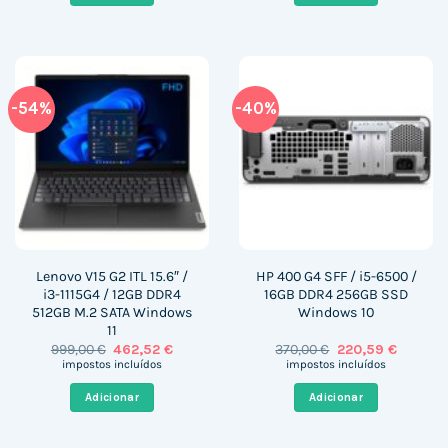
-54%
-40%
Lenovo V15 G2 ITL 15.6″ /
HP 400 G4 SFF / i5-6500 /
i3-1115G4 / 12GB DDR4
16GB DDR4 256GB SSD
512GB M.2 SATA Windows
Windows 10
11
O
O
O
O
999,00
€
462,52
€
370,00
€
220,59
€
preço
preço
preço
preço
impostos incluídos
impostos incluídos
original
atual
original
atual
era:
é:
era:
é:
Adicionar
Adicionar
999,00 €.
462,52 €.
370,00 €.
220,59 €