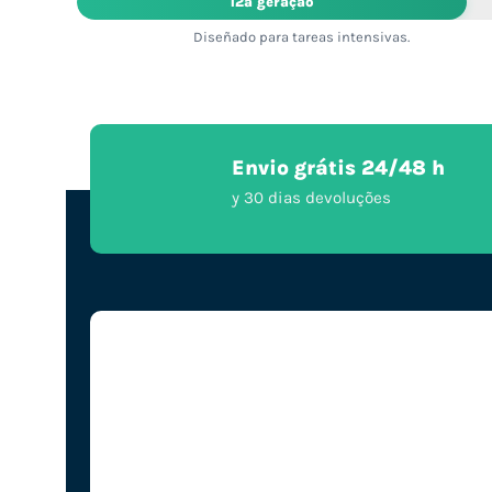
12ª geração
Diseñado para tareas intensivas.
Envio grátis 24/48 h
y 30 dias devoluções