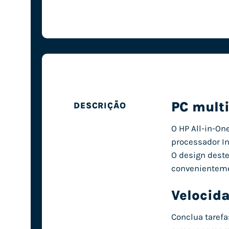
PC mult
DESCRIÇÃO
O HP All-in-O
processador In
O design deste
convenienteme
Velocid
Conclua taref