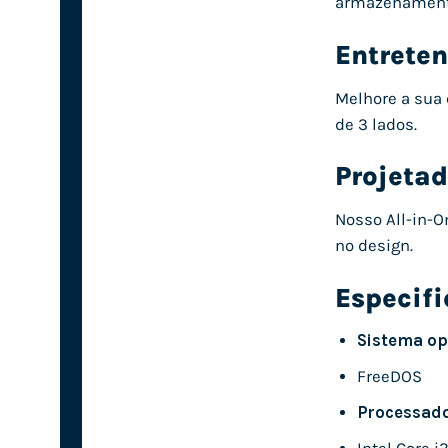
armazenament
Entrete
Melhore a sua 
de 3 lados.
Projeta
Nosso All-in-O
no design.
Especif
Sistema op
FreeDOS
Processad