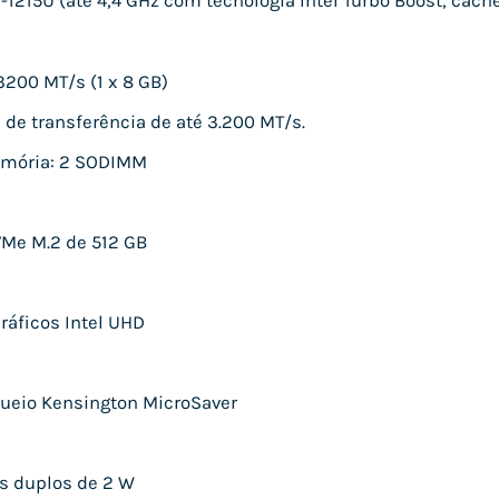
3-1215U (até 4,4 GHz com tecnologia Intel Turbo Boost, cach
200 MT/s (1 x 8 GB)
 de transferência de até 3.200 MT/s.
emória: 2 SODIMM
Me M.2 de 512 GB
Gráficos Intel UHD
queio Kensington MicroSaver
es duplos de 2 W