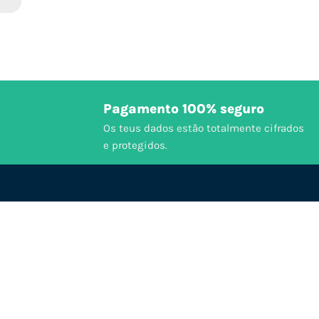
Pagamento 100% seguro
Os teus dados estão totalmente cifrados
e protegidos.