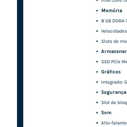
Intel Core i
Memória
8 GB DDR4-3
Velocidades
Slots de m
Armazenar
SSD PCIe NV
Gráficos
Integrado: 
Segurança
Slot de blo
Som
Alto-falant