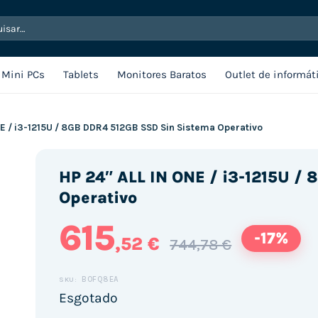
sar
Mini PCs
Tablets
Monitores Baratos
Outlet de informát
NE / i3-1215U / 8GB DDR4 512GB SSD Sin Sistema Operativo
HP 24″ ALL IN ONE / i3-1215U /
Operativo
615
-17%
,52 €
744,78 €
B0FQ8EA
SKU:
Esgotado