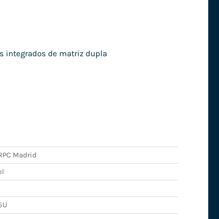
s integrados de matriz dupla
RPC Madrid
el
5U