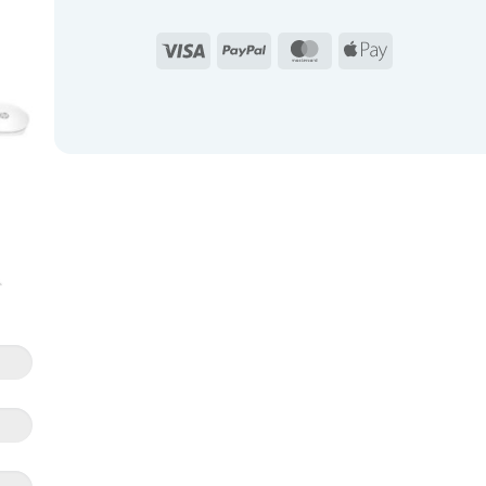
Visa
PayPal
MasterCard
Apple
Pay