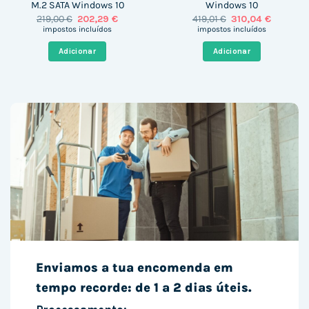
M.2 SATA Windows 10
Windows 10
O
O
O
O
219,00
€
202,29
€
419,01
€
310,04
€
preço
preço
preço
preço
impostos incluídos
impostos incluídos
original
atual
original
atual
era:
é:
era:
é:
Adicionar
Adicionar
219,00 €.
202,29 €.
419,01 €.
310,04 €.
Enviamos a tua encomenda em
tempo recorde: de 1 a 2 dias úteis.