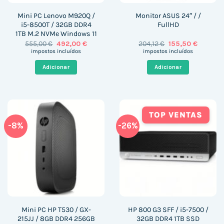
Mini PC Lenovo M920Q /
Monitor ASUS 24″ / /
i5-8500T / 32GB DDR4
FullHD
1TB M.2 NVMe Windows 11
O
O
O
O
555,00
€
492,00
€
204,12
€
155,50
€
preço
preço
preço
preço
impostos incluídos
impostos incluídos
original
atual
original
atual
era:
é:
era:
é:
Adicionar
Adicionar
555,00 €.
492,00 €.
204,12 €.
155,50 €
TOP VENTAS
-8%
-26%
Mini PC HP T530 / GX-
HP 800 G3 SFF / i5-7500 /
215JJ / 8GB DDR4 256GB
32GB DDR4 1TB SSD