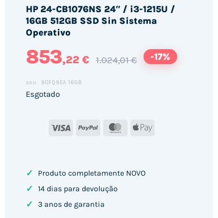
HP 24-CB1076NS 24″ / i3-1215U /
16GB 512GB SSD Sin Sistema
Operativo
853
-17%
,22 €
1.024,01 €
B0FQ8EA 16GB
SKU:
Esgotado
Visa
PayPal
MasterCard
Apple
Pay
✓
Produto completamente NOVO
✓
14 dias para devolução
✓
3 anos de garantia