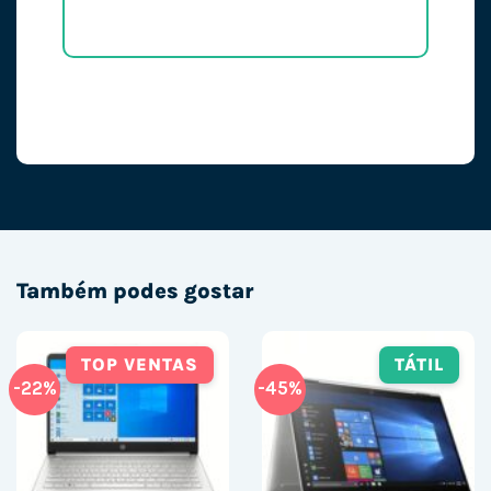
Também podes gostar
TOP VENTAS
TÁTIL
-22%
-45%