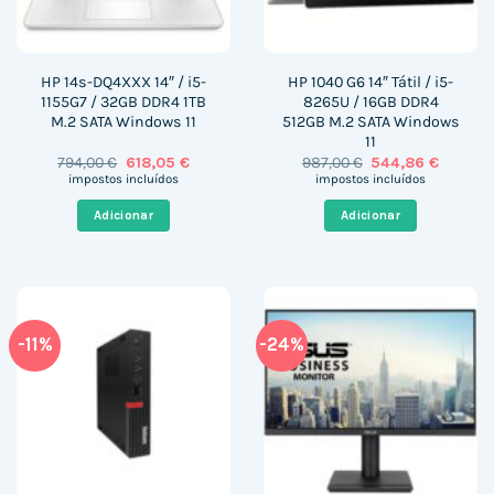
HP 14s-DQ4XXX 14″ / i5-
HP 1040 G6 14″ Tátil / i5-
1155G7 / 32GB DDR4 1TB
8265U / 16GB DDR4
M.2 SATA Windows 11
512GB M.2 SATA Windows
11
O
O
O
O
794,00
€
618,05
€
987,00
€
544,86
€
preço
preço
preço
preço
impostos incluídos
impostos incluídos
original
atual
original
atual
era:
é:
era:
é:
Adicionar
Adicionar
794,00 €.
618,05 €.
987,00 €.
544,86 
-11%
-24%