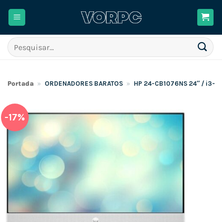
Skip
to
content
Pesquisar
por:
Portada
»
ORDENADORES BARATOS
»
HP 24-CB1076NS 24″ / i3-12
-17%