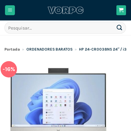
Skip
to
content
Pesquisar
por:
Portada
»
ORDENADORES BARATOS
»
HP 24-CR0038NS 24″ / i3-1
-16%