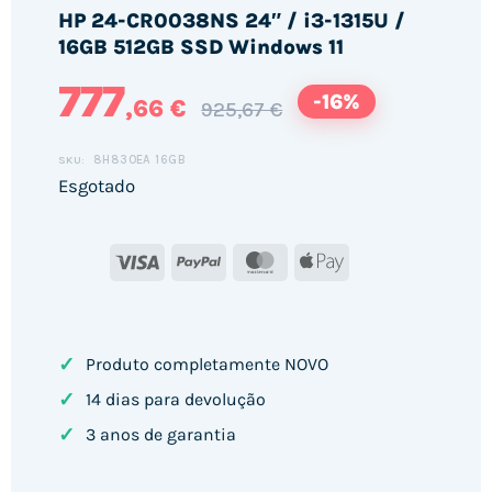
HP 24-CR0038NS 24″ / i3-1315U /
16GB 512GB SSD Windows 11
777
-16%
,66 €
925,67 €
8H830EA 16GB
SKU:
Esgotado
Visa
PayPal
MasterCard
Apple
Pay
✓
Produto completamente NOVO
✓
14 dias para devolução
✓
3 anos de garantia