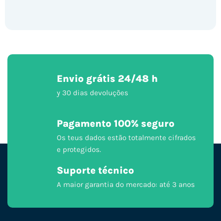
Envio grátis 24/48 h
y 30 dias devoluções
Pagamento 100% seguro
Os teus dados estão totalmente cifrados
e protegidos.
Suporte técnico
A maior garantia do mercado: até 3 anos