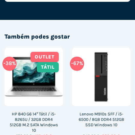
Também podes gostar
OUTLET
-38%
-67%
TÁTIL
HP 840 G6 14″ Tátil / i5-
Lenovo M910s SFF / i5-
8265U / 32GB DDR4
6500 / 8GB DDR4 512GB
512GB M.2 SATA Windows
SSD Windows 10
10