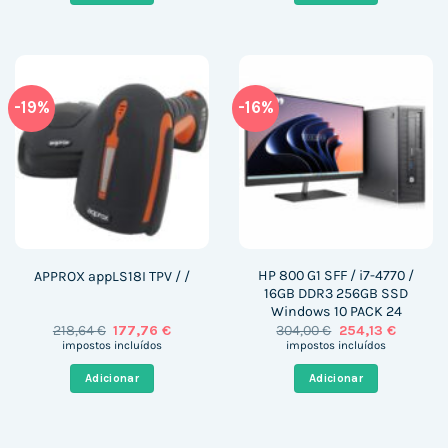
-19%
-16%
HP 800 G1 SFF / i7-4770 /
APPROX appLS18I TPV / /
16GB DDR3 256GB SSD
Windows 10 PACK 24
O
O
O
O
218,64
€
177,76
€
304,00
€
254,13
€
preço
preço
preço
preço
impostos incluídos
impostos incluídos
original
atual
original
atual
era:
é:
era:
é:
Adicionar
Adicionar
218,64 €.
177,76 €.
304,00 €.
254,13 €