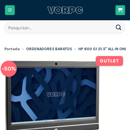
Skip
to
content
Pesquisar
por:
Portada
»
ORDENADORES BARATOS
»
HP 600 G1 21.5″ ALL IN ONE
OUTLET
-50%