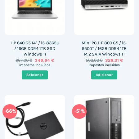
HP 640 G5 14″ / i5-8365U
Mini PC HP 800 G5 / i5-
/ 16GB DDR4 1TB SSD
9500T / 16GB DDR4 1TB
Windows 11
M.2 SATA Windows 11
O
O
O
O
667,00
€
346,64
€
502,00
€
326,31
€
preço
preço
preço
preço
impostos incluídos
impostos incluídos
original
atual
original
atual
era:
é:
era:
é:
Adicionar
Adicionar
667,00 €.
346,64 €.
502,00 €.
326,31 €
-66%
-51%