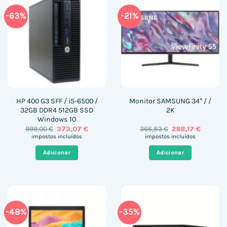
-63%
-21%
HP 400 G3 SFF / i5-6500 /
Monitor SAMSUNG 34″ / /
32GB DDR4 512GB SSD
2K
Windows 10
O
O
O
O
999,00
€
373,07
€
366,83
€
288,17
€
preço
preço
preço
preço
impostos incluídos
impostos incluídos
original
atual
original
atual
era:
é:
era:
é:
Adicionar
Adicionar
999,00 €.
373,07 €.
366,83 €.
288,17 €
-48%
-35%