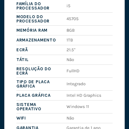
FAMÍLIA DO
i5
PROCESSADOR
MODELO DO
4570S
PROCESSADOR
MEMÓRIA RAM
8GB
ARMAZENAMENTO
1TB
ECRÃ
21.5"
TÁTIL
Não
RESOLUÇÃO DO
FullHD
ECRÃ
TIPO DE PLACA
Integrado
GRÁFICA
PLACA GRÁFICA
Intel HD Graphics
SISTEMA
Windows 11
OPERATIVO
WIFI
Não
GARANTIA
Garantia de 1 ano