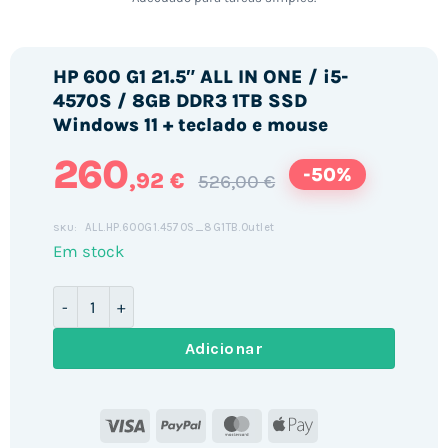
HP 600 G1 21.5″ ALL IN ONE / i5-
4570S / 8GB DDR3 1TB SSD
Windows 11 + teclado e mouse
260
-50%
,92 €
526,00 €
ALL.HP.600G1.4570S_8G1TB.Outlet
SKU:
Em stock
Quantidade de HP 600 G1 21.5" ALL IN ONE / i5-4570S 
Adicionar
Visa
PayPal
MasterCard
Apple