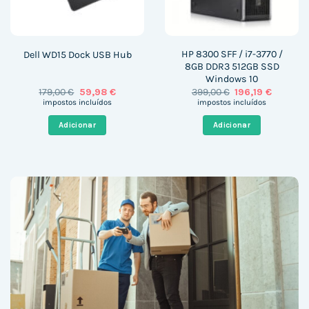
HP 8300 SFF / i7-3770 /
Dell WD15 Dock USB Hub
8GB DDR3 512GB SSD
Windows 10
O
O
O
O
179,00
€
59,98
€
399,00
€
196,19
€
preço
preço
preço
preço
impostos incluídos
impostos incluídos
original
atual
original
atual
era:
é:
era:
é:
Adicionar
Adicionar
179,00 €.
59,98 €.
399,00 €.
196,19 €.