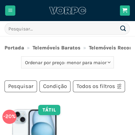
Skip
to
content
Pesquisar
por:
Portada
»
Telemóveis Baratos
»
Telemóveis Recon
Pesquisar
Condição
Todos os filtros
TÁTIL
-20%