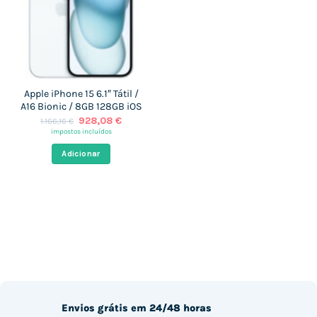
Apple iPhone 15 6.1″ Tátil /
A16 Bionic / 8GB 128GB iOS
O
O
928,08
€
1.166,16
€
preço
preço
impostos incluídos
original
atual
era:
é:
Adicionar
1.166,16 €.
928,08 €.
Envios grátis em 24/48 horas