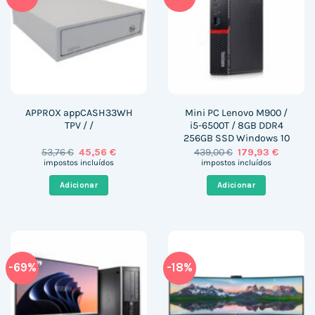
APPROX appCASH33WH
Mini PC Lenovo M900 /
TPV / /
i5-6500T / 8GB DDR4
256GB SSD Windows 10
O
O
O
O
53,76
€
45,56
€
439,00
€
179,93
€
preço
preço
preço
preço
impostos incluídos
impostos incluídos
original
atual
original
atual
era:
é:
era:
é:
Adicionar
Adicionar
53,76 €.
45,56 €.
439,00 €.
179,93 €
-69%
-18%