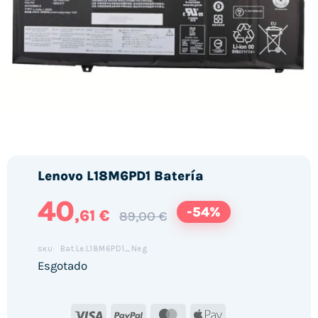
Lenovo L18M6PD1 Batería
40
-54%
,61 €
89,00 €
Bat.Le.L18M6PD1_Neg
SKU:
Esgotado
Visa
PayPal
MasterCard
Apple