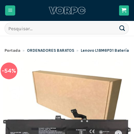
Skip
to
content
Pesquisar
por:
Portada
»
ORDENADORES BARATOS
»
Lenovo L18M6PD1 Batería
-54%