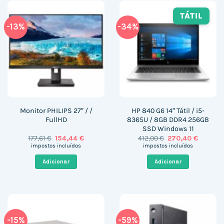
TÁTIL
-13%
-34%
Monitor PHILIPS 27″ / /
HP 840 G6 14″ Tátil / i5-
FullHD
8365U / 8GB DDR4 256GB
SSD Windows 11
O
O
O
O
177,61
€
154,44
€
412,00
€
270,40
€
preço
preço
preço
preço
impostos incluídos
impostos incluídos
original
atual
original
atual
era:
é:
era:
é:
Adicionar
Adicionar
177,61 €.
154,44 €.
412,00 €.
270,40 €
-15%
-59%