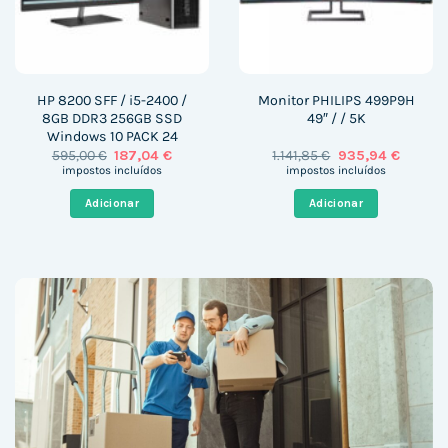
HP 8200 SFF / i5-2400 /
Monitor PHILIPS 499P9H
8GB DDR3 256GB SSD
49″ / / 5K
Windows 10 PACK 24
O
O
O
O
595,00
€
187,04
€
1.141,85
€
935,94
€
preço
preço
preço
preço
impostos incluídos
impostos incluídos
original
atual
original
atual
era:
é:
era:
é:
Adicionar
Adicionar
595,00 €.
187,04 €.
1.141,85 €.
935,94 