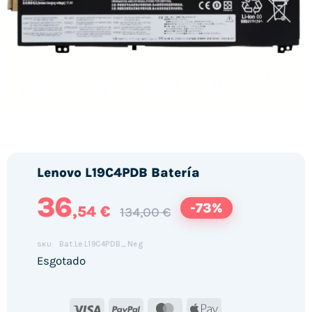
Lenovo L19C4PDB Batería
36
-73%
,54 €
134,00 €
Bat.Le.L19C4PDB_Neg
SKU:
Esgotado
Visa
PayPal
MasterCard
Apple