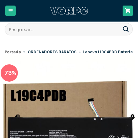
Skip
to
content
Pesquisar
por:
Portada
»
ORDENADORES BARATOS
»
Lenovo L19C4PDB Batería
-73%