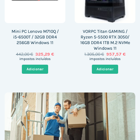
Mini PC Lenovo M710Q /
VORPC Titan GAMING /
i5-6500T / 32GB DDR4
Ryzen 5-5500 RTX 3050/
256GB Windows 11
16GB DDR4 1TB M.2 NVMe
Windows 11
O
O
O
O
442,00
€
325,29
€
1.305,00
€
957,57
€
preço
preço
preço
preço
impostos incluídos
impostos incluídos
original
atual
original
atual
era:
é:
era:
é:
Adicionar
Adicionar
442,00 €.
325,29 €.
1.305,00 €.
957,57 