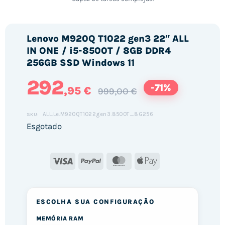
Lenovo M920Q T1022 gen3 22″ ALL
IN ONE / i5-8500T / 8GB DDR4
256GB SSD Windows 11
292
-71%
,95 €
999,00 €
ALL.Le.M920QT1022gen3.8500T_8G256
SKU:
Esgotado
Visa
PayPal
MasterCard
Apple
Pay
ESCOLHA SUA CONFIGURAÇÃO
MEMÓRIA RAM