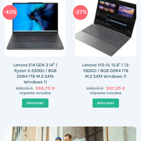
-40%
-27%
Lenovo E14 GEN 3 14″ /
Lenovo V15-IIL 15.6″ / i3-
Ryzen 5-5500U / 8GB
1005G1 / 8GB DDR4 1TB
DDR4 1TB M.2 SATA
M.2 SATA Windows 11
Windows 11
O
O
O
O
999,00
€
599,75
€
699,00
€
507,25
€
preço
preço
preço
preço
impostos incluídos
impostos incluídos
original
atual
original
atual
era:
é:
era:
é:
Adicionar
Adicionar
999,00 €.
599,75 €.
699,00 €.
507,25 €