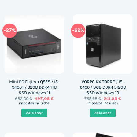
-27%
-69%
Mini PC Fujitsu Q558 / i5-
VORPC KX TORRE / i5-
9400T / 32GB DDR4 1TB
6400 / 8GB DDR4 512GB
SSD Windows 11
SSD Windows 10
O
O
O
O
682,00
€
497,08
€
769,38
€
241,93
€
preço
preço
preço
preço
impostos incluídos
impostos incluídos
original
atual
original
atual
era:
é:
era:
é:
Adicionar
Adicionar
682,00 €.
497,08 €.
769,38 €.
241,93 €