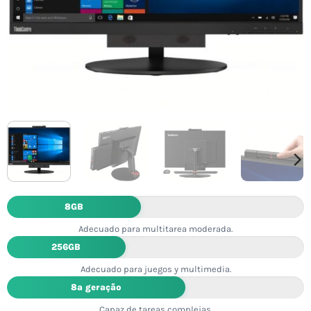
8GB
Adecuado para multitarea moderada.
256GB
Adecuado para juegos y multimedia.
8ª geração
Capaz de tareas complejas.