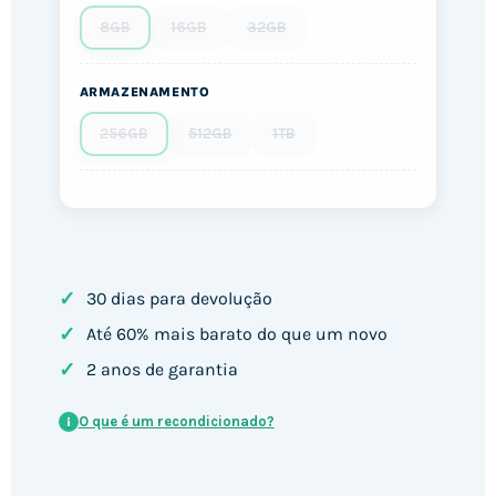
8GB
16GB
32GB
ARMAZENAMENTO
256GB
512GB
1TB
✓
30 dias para devolução
✓
Até 60% mais barato do que um novo
✓
2 anos de garantia
O que é um recondicionado?
i