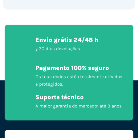
Envio grátis 24/48 h
y 30 dias devoluções
Pagamento 100% seguro
Os teus dados estão totalmente cifrados
e protegidos.
Suporte técnico
A maior garantia do mercado: até 3 anos