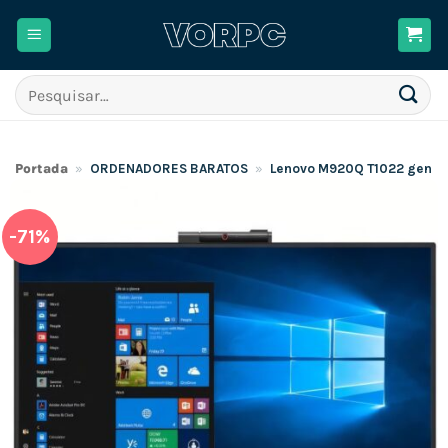
Skip
to
content
Pesquisar
por:
Portada
»
ORDENADORES BARATOS
»
Lenovo M920Q T1022 gen3 2
-71%