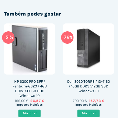
Também podes gostar
-51%
-76%
HP 6200 PRO SFF /
Dell 3020 TORRE / i3-4160
Pentium-G620 / 4GB
/ 16GB DDR3 512GB SSD
DDR3 500GB HDD
Windows 10
Windows 10
O
O
O
O
199,00
€
96,57
€
700,00
€
167,73
€
preço
preço
preço
preço
impostos incluídos
impostos incluídos
original
atual
original
atual
era:
é:
era:
é:
Adicionar
Adicionar
199,00 €.
96,57 €.
700,00 €.
167,73 €.