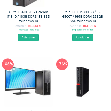
Fujitsu E410 SFF / Celeron-
Mini PC HP 800 G3 / i5-
G1840 / 16GB DDR3 1TB SSD
6500T / 16GB DDR4 256GB
Windows 10
SSD Windows 10
O
O
O
O
193,14
€
194,21
€
319,00
€
249,00
€
preço
preço
preço
preço
impostos incluídos
impostos incluídos
original
atual
original
atual
era:
é:
era:
é:
Adicionar
Adicionar
319,00 €.
193,14 €.
249,00 €.
194,21 €.
-65%
-76%