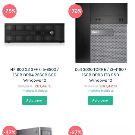
-78%
-72%
HP 600 G2 SFF / i5-6500 /
Dell 3020 TORRE / i3-4160 /
16GB DDR4 256GB SSD
16GB DDR3 1TB SSD
Windows 10
Windows 10
O
O
O
O
210,42
€
210,42
€
959,00
€
750,00
€
preço
preço
preço
preço
impostos incluídos
impostos incluídos
original
atual
original
atual
era:
é:
era:
é:
Adicionar
Adicionar
959,00 €.
210,42 €.
750,00 €.
210,42 €.
-47%
-27%