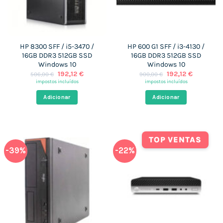
HP 8300 SFF / i5-3470 /
HP 600 G1 SFF / i3-4130 /
16GB DDR3 512GB SSD
16GB DDR3 512GB SSD
Windows 10
Windows 10
O
O
O
O
192,12
€
192,12
€
506,00
€
900,00
€
preço
preço
preço
preço
impostos incluídos
impostos incluídos
original
atual
original
atual
era:
é:
era:
é:
Adicionar
Adicionar
506,00 €.
192,12 €.
900,00 €.
192,12 €.
TOP VENTAS
-39%
-22%