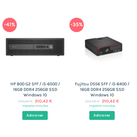
-41%
-35%
HP 800 G2 SFF / i5-6500 /
Fujitsu D556 SFF / i5-6400 /
16GB DDR4 256GB SSD
16GB DDR4 256GB SSD
Windows 10
Windows 10
O
O
O
O
210,42
€
210,42
€
359,00
€
322,00
€
preço
preço
preço
preço
impostos incluídos
impostos incluídos
original
atual
original
atual
era:
é:
era:
é:
Adicionar
Adicionar
359,00 €.
210,42 €.
322,00 €.
210,42 €.