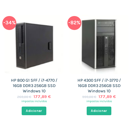
-34%
-82%
HP 800 G1 SFF / i7-4770 /
HP 4300 SFF / i7-3770 /
16GB DDR3 256GB SSD
16GB DDR3 256GB SSD
Windows 10
Windows 10
O
O
O
O
177,89
€
177,89
€
269,00
€
999,00
€
preço
preço
preço
preço
impostos incluídos
impostos incluídos
original
atual
original
atual
era:
é:
era:
é:
Adicionar
Adicionar
269,00 €.
177,89 €.
999,00 €.
177,89 €