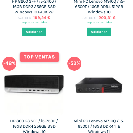
HP 8200 SFF / i5-2400 /
Mini PC Lenovo M910Q / i5-
16GB DDR3 256GB SSD
6500T / 16GB DDR4 512GB
Windows 10 PACK 22
Windows 10
O
O
O
O
199,24
€
203,31
€
574,00
€
840,00
€
preço
preço
preço
preço
impostos incluídos
impostos incluídos
original
atual
original
atual
era:
é:
era:
é:
Adicionar
Adicionar
574,00 €.
199,24 €.
840,00 €.
203,31 €
TOP VENTAS
-48%
-53%
HP 800 G3 SFF / i5-7500 /
Mini PC Lenovo M710Q / i5-
16GB DDR4 256GB SSD
6500T / 16GB DDR4 1TB
Windows 10
Windows 11