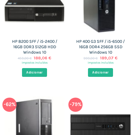
HP 8200 SFF / i5-2400 /
HP 400 G3 SFF / i5-6500 /
16GB DDR3 512GB HDD
16GB DDR4 256GB SSD
Windows 10
Windows 10
O
O
O
O
188,06
€
189,07
€
459,00
€
999,00
€
preço
preço
preço
preço
impostos incluídos
impostos incluídos
original
atual
original
atual
era:
é:
era:
é:
Adicionar
Adicionar
459,00 €.
188,06 €.
999,00 €.
189,07 €
-62%
-79%