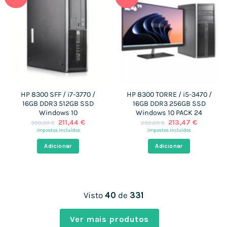
HP 8300 SFF / i7-3770 /
HP 8300 TORRE / i5-3470 /
16GB DDR3 512GB SSD
16GB DDR3 256GB SSD
Windows 10
Windows 10 PACK 24
O
O
O
O
211,44
€
213,47
€
399,00
€
292,00
€
preço
preço
preço
preço
impostos incluídos
impostos incluídos
original
atual
original
atual
era:
é:
era:
é:
Adicionar
Adicionar
399,00 €.
211,44 €.
292,00 €.
213,47 €
Visto
40
de
331
Ver mais produtos