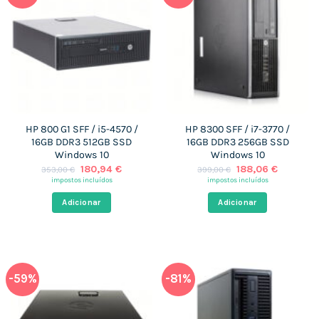
HP 800 G1 SFF / i5-4570 /
HP 8300 SFF / i7-3770 /
16GB DDR3 512GB SSD
16GB DDR3 256GB SSD
Windows 10
Windows 10
O
O
O
O
180,94
€
188,06
€
353,00
€
399,00
€
preço
preço
preço
preço
impostos incluídos
impostos incluídos
original
atual
original
atual
era:
é:
era:
é:
Adicionar
Adicionar
353,00 €.
180,94 €.
399,00 €.
188,06 €
-59%
-81%