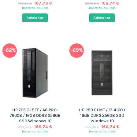
O
O
O
O
167,73
€
168,74
€
700,00
€
597,00
€
preço
preço
preço
preço
impostos incluídos
impostos incluídos
original
atual
original
atual
era:
é:
era:
é:
Adicionar
Adicionar
700,00 €.
167,73 €.
597,00 €.
168,74 €
-62%
-69%
HP 705 G1 SFF / A8 PRO-
HP 280 G1 MT / i3-4160 /
7600B / 16GB DDR3 256GB
16GB DDR3 256GB SSD
SSD Windows 10
Windows 10
O
O
O
O
168,74
€
168,74
€
439,00
€
550,00
€
preço
preço
preço
preço
impostos incluídos
impostos incluídos
original
atual
original
atual