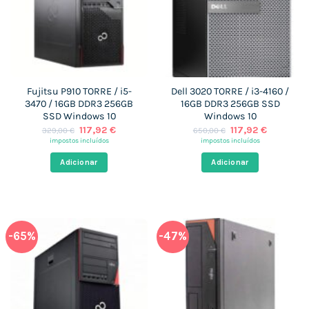
Fujitsu P910 TORRE / i5-
Dell 3020 TORRE / i3-4160 /
3470 / 16GB DDR3 256GB
16GB DDR3 256GB SSD
SSD Windows 10
Windows 10
O
O
O
O
117,92
€
117,92
€
329,00
€
650,00
€
preço
preço
preço
preço
impostos incluídos
impostos incluídos
original
atual
original
atual
era:
é:
era:
é:
Adicionar
Adicionar
329,00 €.
117,92 €.
650,00 €.
117,92 €.
-65%
-47%