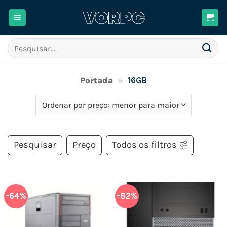
Skip
to
content
Pesquisar
por:
Portada
»
16GB
Pesquisar
Preço
Todos os filtros
-64%
-82%