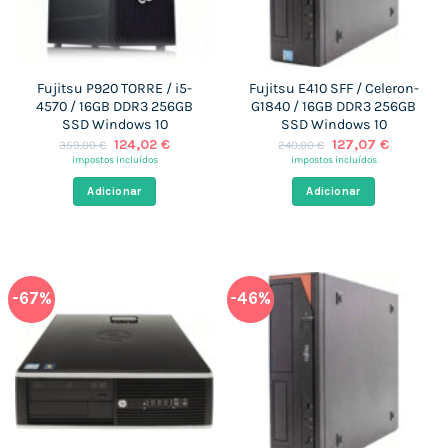
Fujitsu P920 TORRE / i5-
Fujitsu E410 SFF / Celeron-
4570 / 16GB DDR3 256GB
G1840 / 16GB DDR3 256GB
SSD Windows 10
SSD Windows 10
O
O
O
O
124,02
€
127,07
€
359,00
€
240,00
€
preço
preço
preço
preço
impostos incluídos
impostos incluídos
original
atual
original
atual
era:
é:
era:
é:
Adicionar
Adicionar
359,00 €.
124,02 €.
240,00 €.
127,07 €
-67%
-46%