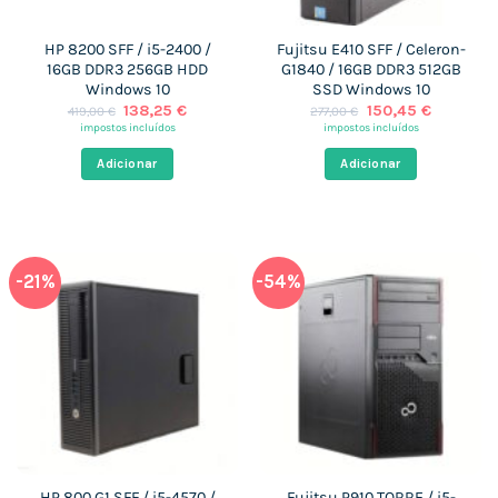
HP 8200 SFF / i5-2400 /
Fujitsu E410 SFF / Celeron-
16GB DDR3 256GB HDD
G1840 / 16GB DDR3 512GB
Windows 10
SSD Windows 10
O
O
O
O
138,25
€
150,45
€
419,00
€
277,00
€
preço
preço
preço
preço
impostos incluídos
impostos incluídos
original
atual
original
atual
era:
é:
era:
é:
Adicionar
Adicionar
419,00 €.
138,25 €.
277,00 €.
150,45 €
-21%
-54%
HP 800 G1 SFF / i5-4570 /
Fujitsu P910 TORRE / i5-