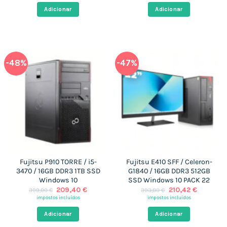
era:
é:
era:
é:
Adicionar
Adicionar
442,00 €.
207,37 €.
442,00 €.
207,37 €
-48%
-47%
Fujitsu P910 TORRE / i5-
Fujitsu E410 SFF / Celeron-
3470 / 16GB DDR3 1TB SSD
G1840 / 16GB DDR3 512GB
Windows 10
SSD Windows 10 PACK 22
O
O
O
O
209,40
€
210,42
€
399,00
€
393,80
€
preço
preço
preço
preço
impostos incluídos
impostos incluídos
original
atual
original
atual
era:
é:
era:
é:
Adicionar
Adicionar
399,00 €.
209,40 €.
393,80 €.
210,42 €.