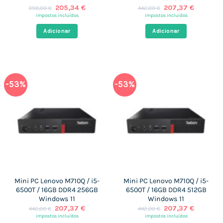
O
O
O
O
205,34
€
207,37
€
398,00
€
442,00
€
preço
preço
preço
preço
impostos incluídos
impostos incluídos
original
atual
original
atual
era:
é:
era:
é:
Adicionar
Adicionar
398,00 €.
205,34 €.
442,00 €.
207,37 €
-53%
-53%
Mini PC Lenovo M710Q / i5-
Mini PC Lenovo M710Q / i5-
6500T / 16GB DDR4 256GB
6500T / 16GB DDR4 512GB
Windows 11
Windows 11
O
O
O
O
207,37
€
207,37
€
442,00
€
442,00
€
preço
preço
preço
preço
impostos incluídos
impostos incluídos
original
atual
original
atual