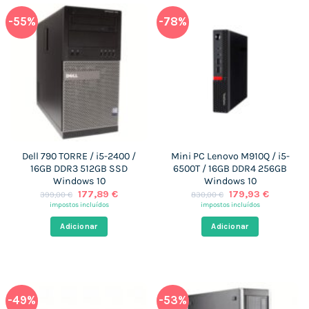
-55%
-78%
Dell 790 TORRE / i5-2400 /
Mini PC Lenovo M910Q / i5-
16GB DDR3 512GB SSD
6500T / 16GB DDR4 256GB
Windows 10
Windows 10
O
O
O
O
177,89
€
179,93
€
399,00
€
830,00
€
preço
preço
preço
preço
impostos incluídos
impostos incluídos
original
atual
original
atual
era:
é:
era:
é:
Adicionar
Adicionar
399,00 €.
177,89 €.
830,00 €.
179,93 €
-49%
-53%