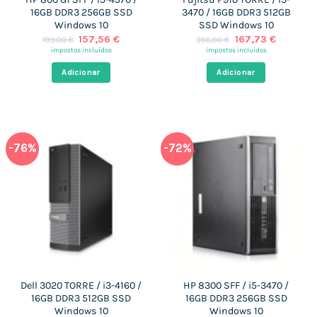
16GB DDR3 256GB SSD
3470 / 16GB DDR3 512GB
Windows 10
SSD Windows 10
O
O
O
O
157,56
€
167,73
€
199,00
€
366,00
€
preço
preço
preço
preço
impostos incluídos
impostos incluídos
original
atual
original
atual
era:
é:
era:
é:
Adicionar
Adicionar
199,00 €.
157,56 €.
366,00 €.
167,73 €
-76%
-72%
Dell 3020 TORRE / i3-4160 /
HP 8300 SFF / i5-3470 /
16GB DDR3 512GB SSD
16GB DDR3 256GB SSD
Windows 10
Windows 10