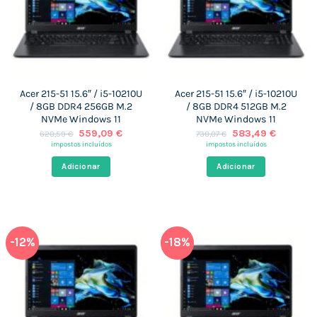
Acer 215-51 15.6″ / i5-10210U
Acer 215-51 15.6″ / i5-10210U
/ 8GB DDR4 256GB M.2
/ 8GB DDR4 512GB M.2
NVMe Windows 11
NVMe Windows 11
O
O
O
O
559,09
€
583,49
€
620,59
€
730,07
€
preço
preço
preço
preço
impostos incluídos
impostos incluídos
original
atual
original
atual
era:
é:
era:
é:
Adicionar
Adicionar
620,59 €.
559,09 €.
730,07 €.
583,49 €
-12%
-18%