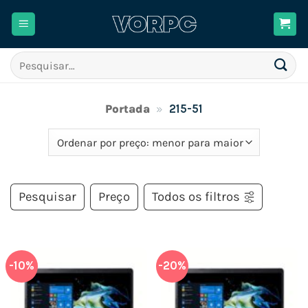
Skip
to
content
Pesquisar
por:
Portada
»
215-51
Pesquisar
Preço
Todos os filtros
-10%
-20%