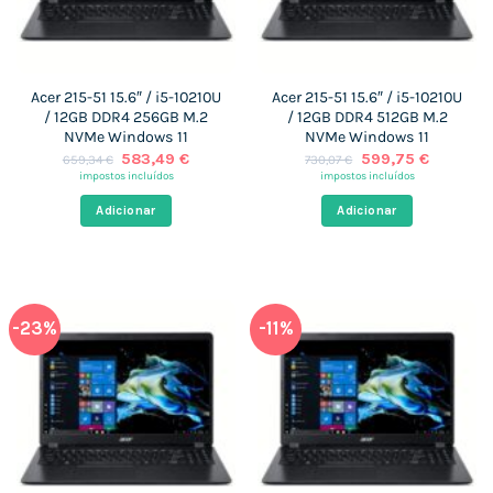
Acer 215-51 15.6″ / i5-10210U
Acer 215-51 15.6″ / i5-10210U
/ 12GB DDR4 256GB M.2
/ 12GB DDR4 512GB M.2
NVMe Windows 11
NVMe Windows 11
O
O
O
O
583,49
€
599,75
€
659,34
€
730,07
€
preço
preço
preço
preço
impostos incluídos
impostos incluídos
original
atual
original
atual
era:
é:
era:
é:
Adicionar
Adicionar
659,34 €.
583,49 €.
730,07 €.
599,75 €
-23%
-11%