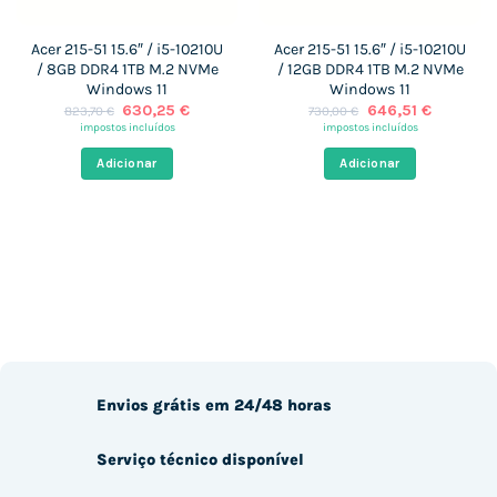
Acer 215-51 15.6″ / i5-10210U
Acer 215-51 15.6″ / i5-10210U
/ 8GB DDR4 1TB M.2 NVMe
/ 12GB DDR4 1TB M.2 NVMe
Windows 11
Windows 11
O
O
O
O
630,25
€
646,51
€
823,70
€
730,00
€
preço
preço
preço
preço
impostos incluídos
impostos incluídos
original
atual
original
atual
era:
é:
era:
é:
Adicionar
Adicionar
823,70 €.
630,25 €.
730,00 €.
646,51 €
Envios grátis em 24/48 horas
Serviço técnico disponível