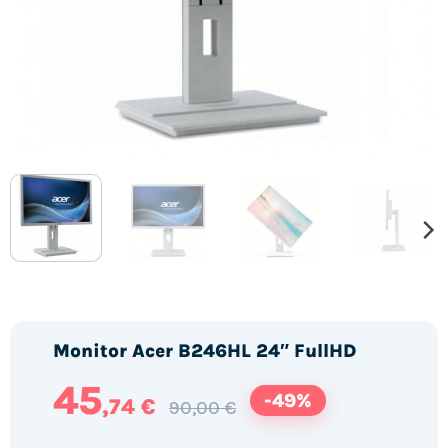
Monitor Acer B246HL 24″ FullHD
45
-49%
,74 €
90,00 €