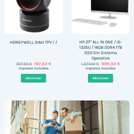
HP 27″ ALL IN ONE / i5-
HONEYWELL Orbit TPV / /
1335U / 16GB DDR4 1TB
SSD Sin Sistema
Operativo
O
O
O
O
307,65
€
187,62
€
1.224,61
€
989,93
€
preço
preço
preço
preço
impostos incluídos
impostos incluídos
original
atual
original
atual
era:
é:
era:
é:
Adicionar
Adicionar
307,65 €.
187,62 €.
1.224,61 €.
989,93 