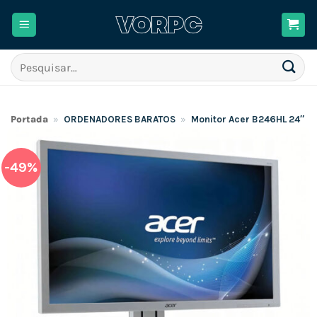
Skip
to
content
Pesquisar
por:
Portada
»
ORDENADORES BARATOS
»
Monitor Acer B246HL 24″ Fu
-49%