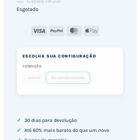
Ac.B246HL.24FullHD
SKU:
Esgotado
Visa
PayPal
MasterCard
Apple
Pay
ESCOLHA SUA CONFIGURAÇÃO
CONDIÇÃO
outlet
Recondicionado
✓
30 dias para devolução
✓
Até 60% mais barato do que um novo