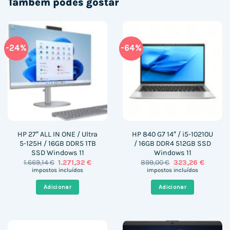
Também podes gostar
-24%
-64%
HP 27″ ALL IN ONE / Ultra
HP 840 G7 14″ / i5-10210U
5-125H / 16GB DDR5 1TB
/ 16GB DDR4 512GB SSD
SSD Windows 11
Windows 11
O
O
O
O
1.669,14
€
1.271,32
€
899,00
€
323,26
€
preço
preço
preço
preço
impostos incluídos
impostos incluídos
original
atual
original
atual
era:
é:
era:
é:
Adicionar
Adicionar
1.669,14 €.
1.271,32 €.
899,00 €.
323,26 