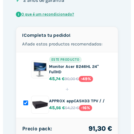
✓
2 anos de garantia
O que é um recondicionado?
i
¡Completa tu pedido!
Añade estos productos recomendados:
ESTE PRODUCTO
Monitor Acer B246HL 24"
FullHD
45
90,00 €
,74 €
-49%
+
APPROX appCASH33 TPV / /
45
54,22 €
,56 €
-16%
91,30 €
Precio pack: