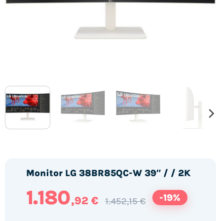
Monitor LG 38BR85QC-W 39″ / / 2K
1.180
-19%
,92 €
1.452,15 €