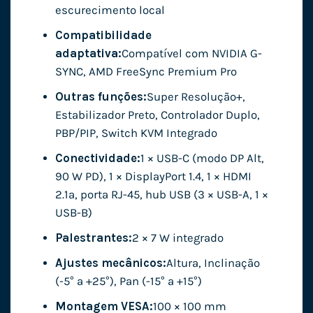
escurecimento local
Compatibilidade
adaptativa:
Compatível com NVIDIA G-
SYNC, AMD FreeSync Premium Pro
Outras funções:
Super Resolução+,
Estabilizador Preto, Controlador Duplo,
PBP/PIP, Switch KVM Integrado
Conectividade:
1 × USB-C (modo DP Alt,
90 W PD), 1 × DisplayPort 1.4, 1 × HDMI
2.1a, porta RJ-45, hub USB (3 × USB-A, 1 ×
USB-B)
Palestrantes:
2 × 7 W integrado
Ajustes mecânicos:
Altura, Inclinação
(-5° a +25°), Pan (-15° a +15°)
Montagem VESA:
100 × 100 mm