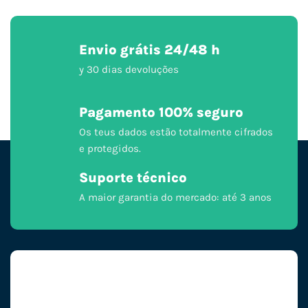
Envio grátis 24/48 h
y 30 dias devoluções
Pagamento 100% seguro
Os teus dados estão totalmente cifrados
e protegidos.
Suporte técnico
A maior garantia do mercado: até 3 anos