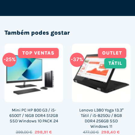
Também podes gostar
TOP VENTAS
OUTLET
-25%
-37%
TÁTIL
Mini PC HP 800 G3 / i5-
Lenovo L380 Yoga 13.3″
6500T / 16GB DDR4 512GB
Tátil / i5-8250U / 8GB
SSD Windows 10 PACK 24
DDR4 256GB SSD
Windows 11
O
O
O
O
399,00
€
298,91
€
477,00
€
298,40
€