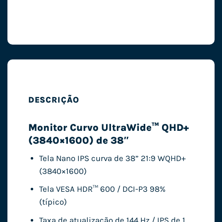
DESCRIÇÃO
Monitor Curvo UltraWide™ QHD+
(3840×1600) de 38″
Tela Nano IPS curva de 38” 21:9 WQHD+
(3840×1600)
Tela VESA HDR™ 600 / DCI-P3 98%
(típico)
Taxa de atualização de 144 Hz / IPS de 1