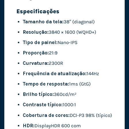
Especificações
Tamanho da tela:
38″ (diagonal)
Resolução:
3840 × 1600 (WQHD+)
Tipo de painel:
Nano-IPS
Proporção:
21:9
Curvatura:
2300R
Frequência de atualização:
144Hz
Tempo de resposta:
1ms (GtG)
Brilho típico:
360cd/m²
Contraste típico:
1000:1
Cobertura de cores:
DCI-P3 98% (típico)
HDR:
DisplayHDR 600 com