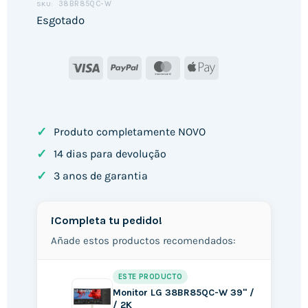
38BR85QC-W
SKU:
Esgotado
Visa
PayPal
MasterCard
Apple
Pay
✓
Produto completamente NOVO
✓
14 dias para devolução
✓
3 anos de garantia
¡Completa tu pedido!
Añade estos productos recomendados:
ESTE PRODUCTO
Monitor LG 38BR85QC-W 39" /
/ 2K