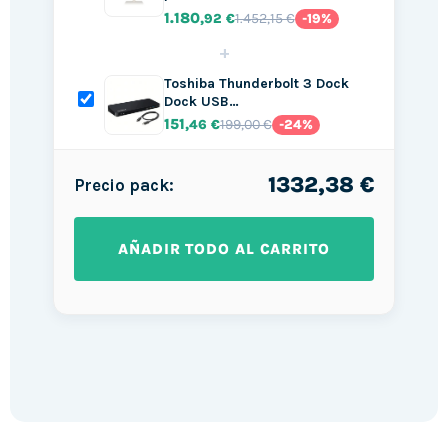
1.180
1.452,15 €
,92 €
-19%
+
Toshiba Thunderbolt 3 Dock
Dock USB…
151
199,00 €
,46 €
-24%
1332,38 €
Precio pack:
AÑADIR TODO AL CARRITO