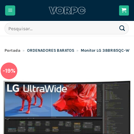
Skip
to
content
Pesquisar
por:
Portada
»
ORDENADORES BARATOS
»
Monitor LG 38BR85QC-W 39″
-19%