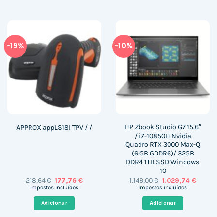
-19%
-10%
HP Zbook Studio G7 15.6″
APPROX appLS18I TPV / /
/ i7-10850H Nvidia
Quadro RTX 3000 Max-Q
(6 GB GDDR6)/ 32GB
DDR4 1TB SSD Windows
10
O
O
O
O
218,64
€
177,76
€
1.149,00
€
1.029,74
€
preço
preço
preço
preço
impostos incluídos
impostos incluídos
original
atual
original
atual
era:
é:
era:
é:
Adicionar
Adicionar
218,64 €.
177,76 €.
1.149,00 €.
1.029,7