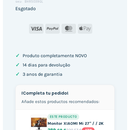
BHR5039GL
SKU:
Esgotado
Visa
PayPal
MasterCard
Apple
Pay
✓
Produto completamente NOVO
✓
14 dias para devolução
✓
3 anos de garantia
¡Completa tu pedido!
Añade estos productos recomendados:
ESTE PRODUCTO
Monitor XIAOMI Mi 27" / / 2K