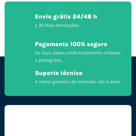
Envio grátis 24/48 h
y 30 dias devoluções
Pagamento 100% seguro
Os teus dados estão totalmente cifrados
e protegidos.
Suporte técnico
A maior garantia do mercado: até 3 anos