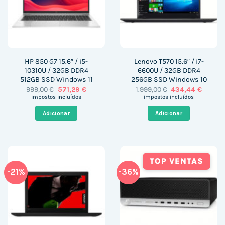
HP 850 G7 15.6″ / i5-
Lenovo T570 15.6″ / i7-
10310U / 32GB DDR4
6600U / 32GB DDR4
512GB SSD Windows 11
256GB SSD Windows 10
O
O
O
O
999,00
€
571,29
€
1.999,00
€
434,44
€
preço
preço
preço
preço
impostos incluídos
impostos incluídos
original
atual
original
atual
era:
é:
era:
é:
Adicionar
Adicionar
999,00 €.
571,29 €.
1.999,00 €.
434,44 
TOP VENTAS
-21%
-36%