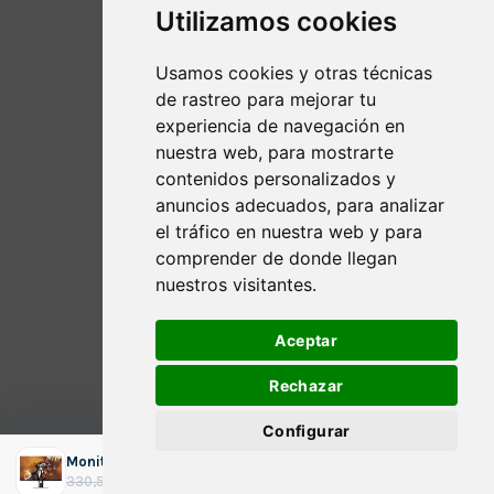
Utilizamos cookies
Usamos cookies y otras técnicas
de rastreo para mejorar tu
experiencia de navegación en
nuestra web, para mostrarte
contenidos personalizados y
anuncios adecuados, para analizar
el tráfico en nuestra web y para
comprender de donde llegan
nuestros visitantes.
Aceptar
Rechazar
Configurar
Monitor XIAOMI Mi 27" / / 2K
ADICIONAR
O
O
289,68
€
330,57
€
impostos incluídos