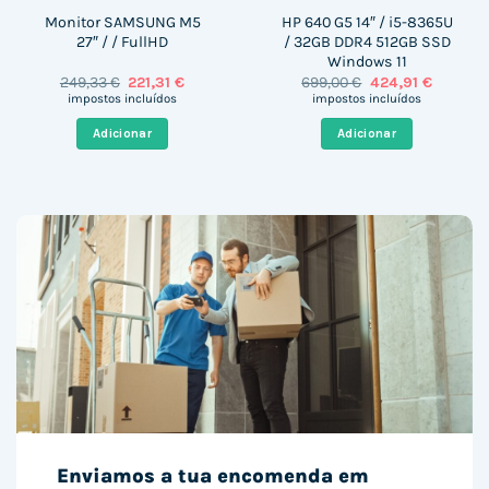
Monitor SAMSUNG M5
HP 640 G5 14″ / i5-8365U
27″ / / FullHD
/ 32GB DDR4 512GB SSD
Windows 11
O
O
O
O
249,33
€
221,31
€
699,00
€
424,91
€
preço
preço
preço
preço
impostos incluídos
impostos incluídos
original
atual
original
atual
era:
é:
era:
é:
Adicionar
Adicionar
249,33 €.
221,31 €.
699,00 €.
424,91 €
Enviamos a tua encomenda em