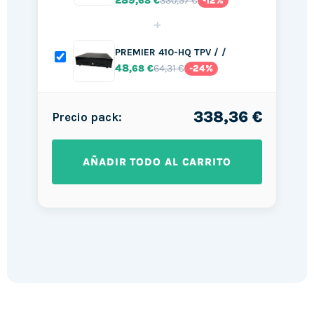
289
330,57 €
,68 €
-12%
+
PREMIER 410-HQ TPV / /
48
64,31 €
,68 €
-24%
338,36 €
Precio pack:
AÑADIR TODO AL CARRITO