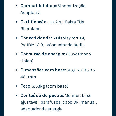
Compatibilidade:
Sincronização
Adaptativa
Certificação:
Luz Azul Baixa TÜV
Rheinland
Conectividade:
1×DisplayPort 1.4,
2×HDMI 2.0, 1×Conector de áudio
Consumo de energia:
<33W (modo
típico)
Dimensões com base:
613,2 × 205,3 ×
461 mm
Peso:
6,53kg (com base)
Conteúdo do pacote:
Monitor, base
ajustável, parafusos, cabo DP, manual,
adaptador de energia