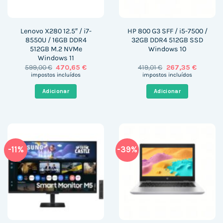
Lenovo X280 12.5″ / i7-
HP 800 G3 SFF / i5-7500 /
8550U / 16GB DDR4
32GB DDR4 512GB SSD
512GB M.2 NVMe
Windows 10
Windows 11
O
O
O
O
599,00
€
470,65
€
419,01
€
267,35
€
preço
preço
preço
preço
impostos incluídos
impostos incluídos
original
atual
original
atual
era:
é:
era:
é:
Adicionar
Adicionar
599,00 €.
470,65 €.
419,01 €.
267,35 €
-11%
-39%