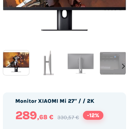
Monitor XIAOMI Mi 27″ / / 2K
289
-12%
,68 €
330,57 €