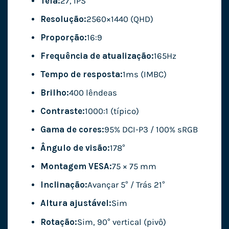
Tela:
27, IPS
Resolução:
2560×1440 (QHD)
Proporção:
16:9
Frequência de atualização:
165Hz
Tempo de resposta:
1ms (IMBC)
Brilho:
400 lêndeas
Contraste:
1000:1 (típico)
Gama de cores:
95% DCI-P3 / 100% sRGB
Ângulo de visão:
178°
Montagem VESA:
75 × 75 mm
Inclinação:
Avançar 5° / Trás 21°
Altura ajustável:
Sim
Rotação:
Sim, 90° vertical (pivô)