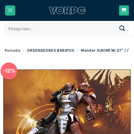
Skip
to
content
Pesquisar
por:
Portada
»
ORDENADORES BARATOS
»
Monitor XIAOMI Mi 27″ / / 2
-12%