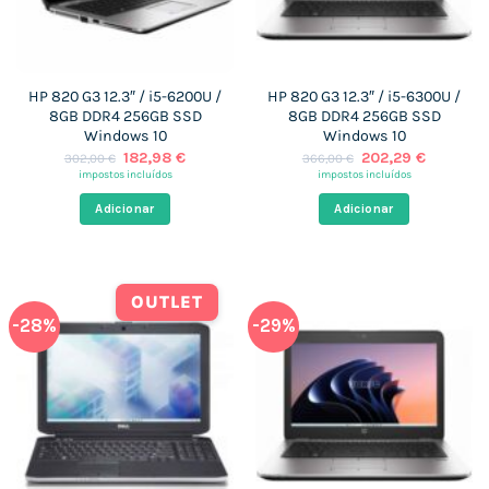
HP 820 G3 12.3″ / i5-6200U /
HP 820 G3 12.3″ / i5-6300U /
8GB DDR4 256GB SSD
8GB DDR4 256GB SSD
Windows 10
Windows 10
O
O
O
O
182,98
€
202,29
€
302,00
€
366,00
€
preço
preço
preço
preço
impostos incluídos
impostos incluídos
original
atual
original
atual
era:
é:
era:
é:
Adicionar
Adicionar
302,00 €.
182,98 €.
366,00 €.
202,29 €
OUTLET
-28%
-29%