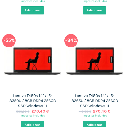
preço
preço
preço
preço
impostos incluídos
impostos incluídos
original
atual
original
atual
era:
é:
era:
é:
Adicionar
Adicionar
904,15 €.
269,38 €.
399,00 €.
270,40 
-55%
-34%
Lenovo T480s 14″ / i5-
Lenovo T480s 14″ / i5-
8350U / 8GB DDR4 256GB
8365U / 8GB DDR4 256GB
SSD Windows 11
SSD Windows 11
O
O
O
O
270,40
€
270,40
€
599,00
€
412,00
€
preço
preço
preço
preço
impostos incluídos
impostos incluídos
original
atual
original
atual
era:
é:
era:
é:
Adicionar
Adicionar
599,00 €.
270,40 €.
412,00 €.
270,40 €