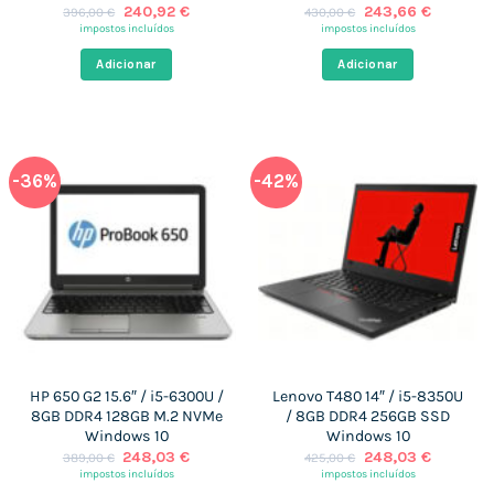
O
O
O
O
240,92
€
243,66
€
396,00
€
430,00
€
preço
preço
preço
preço
impostos incluídos
impostos incluídos
original
atual
original
atual
era:
é:
era:
é:
Adicionar
Adicionar
396,00 €.
240,92 €.
430,00 €.
243,66 €
-36%
-42%
HP 650 G2 15.6″ / i5-6300U /
Lenovo T480 14″ / i5-8350U
8GB DDR4 128GB M.2 NVMe
/ 8GB DDR4 256GB SSD
Windows 10
Windows 10
O
O
O
O
248,03
€
248,03
€
389,00
€
425,00
€
preço
preço
preço
preço
impostos incluídos
impostos incluídos
original
atual
original
atual