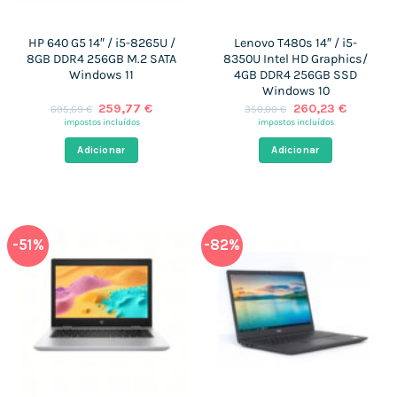
HP 640 G5 14″ / i5-8265U /
Lenovo T480s 14″ / i5-
8GB DDR4 256GB M.2 SATA
8350U Intel HD Graphics/
Windows 11
4GB DDR4 256GB SSD
Windows 10
O
O
O
O
259,77
€
260,23
€
695,69
€
350,00
€
preço
preço
preço
preço
impostos incluídos
impostos incluídos
original
atual
original
atual
era:
é:
era:
é:
Adicionar
Adicionar
695,69 €.
259,77 €.
350,00 €.
260,23 €
-51%
-82%