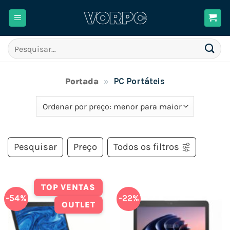
Skip
to
content
Pesquisar
por:
Portada
»
PC Portáteis
Pesquisar
Preço
Todos os filtros
TOP VENTAS
-54%
-22%
OUTLET