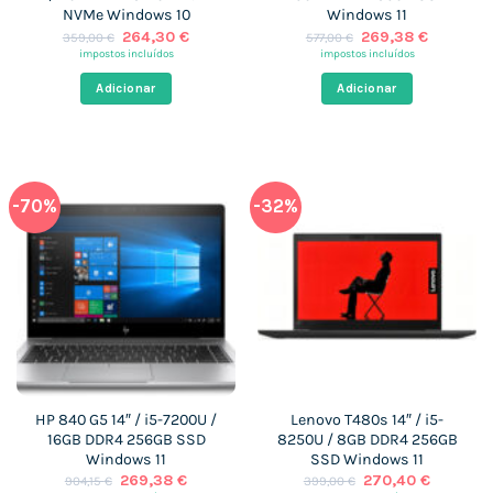
NVMe Windows 10
Windows 11
O
O
O
O
264,30
€
269,38
€
359,00
€
577,00
€
preço
preço
preço
preço
impostos incluídos
impostos incluídos
original
atual
original
atual
era:
é:
era:
é:
Adicionar
Adicionar
359,00 €.
264,30 €.
577,00 €.
269,38 €
-70%
-32%
HP 840 G5 14″ / i5-7200U /
Lenovo T480s 14″ / i5-
16GB DDR4 256GB SSD
8250U / 8GB DDR4 256GB
Windows 11
SSD Windows 11
O
O
O
O
269,38
€
270,40
€
904,15
€
399,00
€