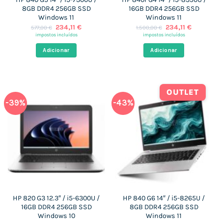
8GB DDR4 256GB SSD
16GB DDR4 256GB SSD
Windows 11
Windows 11
O
O
O
O
234,11
€
234,11
€
577,00
€
1.500,00
€
preço
preço
preço
preço
impostos incluídos
impostos incluídos
original
atual
original
atual
era:
é:
era:
é:
Adicionar
Adicionar
577,00 €.
234,11 €.
1.500,00 €.
234,11 €.
OUTLET
-39%
-43%
HP 820 G3 12.3″ / i5-6300U /
HP 840 G6 14″ / i5-8265U /
16GB DDR4 256GB SSD
8GB DDR4 256GB SSD
Windows 10
Windows 11