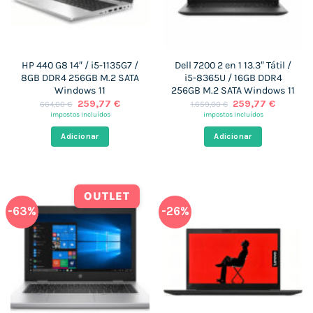
HP 440 G8 14″ / i5-1135G7 /
Dell 7200 2 en 1 13.3″ Tátil /
8GB DDR4 256GB M.2 SATA
i5-8365U / 16GB DDR4
Windows 11
256GB M.2 SATA Windows 11
O
O
O
O
259,77
€
259,77
€
664,00
€
1.659,00
€
preço
preço
preço
preço
impostos incluídos
impostos incluídos
original
atual
original
atual
era:
é:
era:
é:
Adicionar
Adicionar
664,00 €.
259,77 €.
1.659,00 €.
259,77 
OUTLET
-63%
-26%