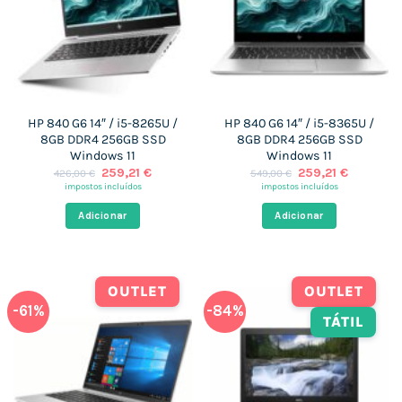
HP 840 G6 14″ / i5-8265U /
HP 840 G6 14″ / i5-8365U /
8GB DDR4 256GB SSD
8GB DDR4 256GB SSD
Windows 11
Windows 11
O
O
O
O
259,21
€
259,21
€
426,00
€
549,00
€
preço
preço
preço
preço
impostos incluídos
impostos incluídos
original
atual
original
atual
era:
é:
era:
é:
Adicionar
Adicionar
426,00 €.
259,21 €.
549,00 €.
259,21 €.
OUTLET
OUTLET
-61%
-84%
TÁTIL