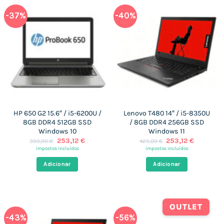
-37%
-40%
HP 650 G2 15.6″ / i5-6200U /
Lenovo T480 14″ / i5-8350U
8GB DDR4 512GB SSD
/ 8GB DDR4 256GB SSD
Windows 10
Windows 11
O
O
O
O
253,12
€
253,12
€
399,00
€
425,00
€
preço
preço
preço
preço
impostos incluídos
impostos incluídos
original
atual
original
atual
era:
é:
era:
é:
Adicionar
Adicionar
399,00 €.
253,12 €.
425,00 €.
253,12 €.
OUTLET
-43%
-56%