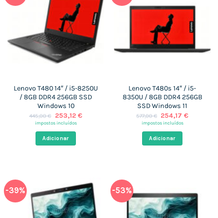
Lenovo T480 14″ / i5-8250U
Lenovo T480s 14″ / i5-
/ 8GB DDR4 256GB SSD
8350U / 8GB DDR4 256GB
Windows 10
SSD Windows 11
O
O
O
O
253,12
€
254,17
€
445,00
€
577,00
€
preço
preço
preço
preço
impostos incluídos
impostos incluídos
original
atual
original
atual
era:
é:
era:
é:
Adicionar
Adicionar
445,00 €.
253,12 €.
577,00 €.
254,17 €.
-39%
-53%