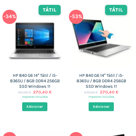
TÁTIL
TÁTIL
-34%
-53%
HP 840 G6 14″ Tátil / i5-
HP 840 G6 14″ Tátil / i5-
8365U / 8GB DDR4 256GB
8365U / 8GB DDR4 256GB
SSD Windows 11
SSD Windows 11
O
O
O
O
270,40
€
270,40
€
412,00
€
579,00
€
preço
preço
preço
preço
impostos incluídos
impostos incluídos
original
atual
original
atual
era:
é:
era:
é:
Adicionar
Adicionar
412,00 €.
270,40 €.
579,00 €.
270,40 €