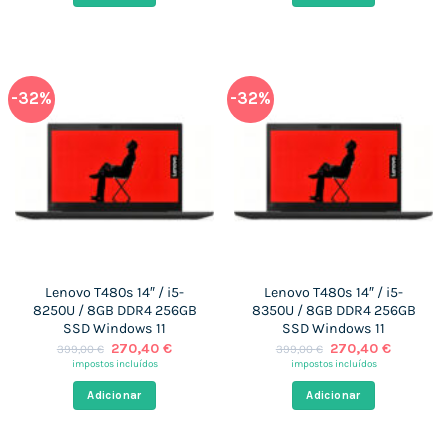
-32%
-32%
Lenovo T480s 14″ / i5-
Lenovo T480s 14″ / i5-
8250U / 8GB DDR4 256GB
8350U / 8GB DDR4 256GB
SSD Windows 11
SSD Windows 11
O
O
O
O
270,40
€
270,40
€
399,00
€
399,00
€
preço
preço
preço
preço
impostos incluídos
impostos incluídos
original
atual
original
atual
era:
é:
era:
é:
Adicionar
Adicionar
399,00 €.
270,40 €.
399,00 €.
270,40 