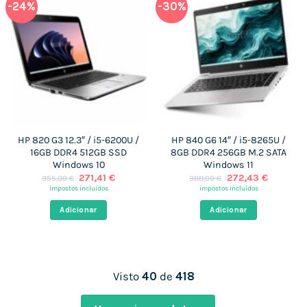
-24%
-30%
HP 820 G3 12.3″ / i5-6200U /
HP 840 G6 14″ / i5-8265U /
16GB DDR4 512GB SSD
8GB DDR4 256GB M.2 SATA
Windows 10
Windows 11
O
O
O
O
271,41
€
272,43
€
355,00
€
388,00
€
preço
preço
preço
preço
impostos incluídos
impostos incluídos
original
atual
original
atual
era:
é:
era:
é:
Adicionar
Adicionar
355,00 €.
271,41 €.
388,00 €.
272,43 €
Visto
40
de
418