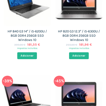
HP 840 G3 14″ / i5-6200U /
HP 820 G3 12.3″ / i5-6300U /
8GB DDR4 256GB SSD
8GB DDR4 256GB SSD
Windows 10
Windows 10
O
O
O
O
181,55
€
181,96
€
399,00
€
233,00
€
preço
preço
preço
preço
impostos incluídos
impostos incluídos
original
atual
original
atual
era:
é:
era:
é:
Adicionar
Adicionar
399,00 €.
181,55 €.
233,00 €.
181,96 €.
-39%
-45%