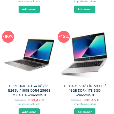
preço
preço
preço
preço
impostos incluídos
impostos incluídos
original
atual
original
atual
era:
é:
era:
é:
Adicionar
Adicionar
608,00 €.
325,29 €.
419,00 €.
332,40 €
-60%
-42%
HP ZBOOK 14U G6 14″ / i5-
HP 840 G5 14″ / i5-7300U /
8265U / 16GB DDR4 256GB
16GB DDR4 1TB SSD
M.2 SATA Windows 11
Windows 11
O
O
O
O
333,42
€
335,45
€
842,00
€
577,00
€
preço
preço
preço
preço
impostos incluídos
impostos incluídos
original
atual
original
atual
era:
é:
era:
é:
Adicionar
Adicionar