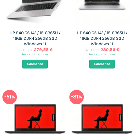
HP 840 G6 14″ / i5-8365U /
HP 640 G5 14″ / i5-8365U /
16GB DDR4 256GB SSD
16GB DDR4 256GB SSD
Windows 11
Windows 11
O
O
O
O
279,55
€
280,56
€
399,00
€
379,00
€
preço
preço
preço
preço
impostos incluídos
impostos incluídos
original
atual
original
atual
era:
é:
era:
é:
Adicionar
Adicionar
399,00 €.
279,55 €.
379,00 €.
280,56 €
-51%
-31%