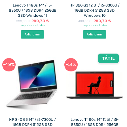
Lenovo T480s 14″ / i5-
HP 820 G3 12.3″ / i5-6300U /
8350U / 16GB DDR4 256GB
16GB DDR4 512GB SSD
SSD Windows 11
Windows 10
O
O
O
O
290,73
€
290,73
€
399,00
€
408,00
€
preço
preço
preço
preço
impostos incluídos
impostos incluídos
original
atual
original
atual
era:
é:
era:
é:
Adicionar
Adicionar
399,00 €.
290,73 €.
408,00 €.
290,73 €
TÁTIL
-49%
-51%
HP 840 G5 14″ / i5-7300U /
Lenovo T480s 14″ Tátil / i5-
16GB DDR4 512GB SSD
8350U / 16GB DDR4 256GB