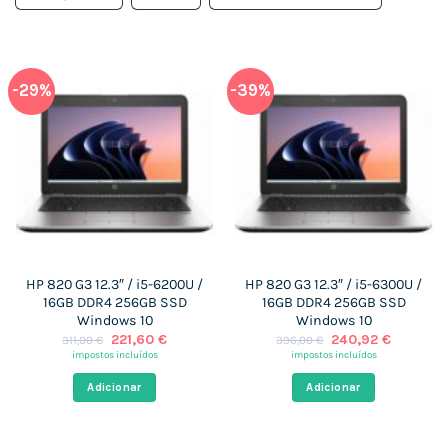
-29%
-39%
HP 820 G3 12.3″ / i5-6200U /
HP 820 G3 12.3″ / i5-6300U /
16GB DDR4 256GB SSD
16GB DDR4 256GB SSD
Windows 10
Windows 10
O
O
O
O
221,60
€
240,92
€
311,00
€
396,00
€
preço
preço
preço
preço
impostos incluídos
impostos incluídos
original
atual
original
atual
era:
é:
era:
é:
Adicionar
Adicionar
311,00 €.
221,60 €.
396,00 €.
240,92 €