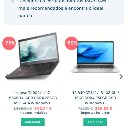
Descobre os Portáteis Baratos 16GB RAM
mais recomendados e encontra o ideal
para ti
-75%
-58%
Lenovo T490 14″ / i7-
HP 840 G7 14″ / i5-10310U /
8565U / 16GB DDR4 256GB
16GB DDR4 256GB SSD
M.2 SATA Windows 11
Windows 11
O
O
O
O
1.389,00
€
352,74
€
721,00
€
299,88
€
preço
preço
preço
preço
impostos incluídos
impostos incluídos
original
atual
original
atual
era:
é:
era:
é:
Adicionar
Adicionar
 €.
1.389,00 €.
352,74 €.
721,00 €.
299,88 €