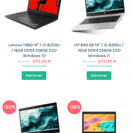
Lenovo T480 14″ / i5-8250U
HP 840 G6 14″ / i5-8265U /
/ 16GB DDR4 256GB SSD
16GB DDR4 256GB SSD
Windows 10
Windows 11
O
O
O
O
273,45
€
279,55
€
347,00
€
455,00
€
preço
preço
preço
preço
impostos incluídos
impostos incluídos
original
atual
original
atual
era:
é:
era:
é:
Adicionar
Adicionar
347,00 €.
273,45 €.
455,00 €.
279,55 €
-30%
-26%