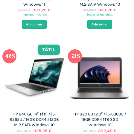
Windows 11
M.2 SATA Windows 10
O
O
O
O
323,26
€
323,26
€
721,00
€
773,28
€
preço
preço
preço
preço
impostos incluídos
impostos incluídos
original
atual
original
atual
era:
é:
era:
é:
Adicionar
Adicionar
721,00 €.
323,26 €.
773,28 €.
323,26 €
TÁTIL
-46%
-21%
HP 840 G6 14″ Tátil / i5-
HP 820 G3 12.3″ / i5-6300U /
8265U / 16GB DDR4 512GB
16GB DDR4 1TB SSD
M.2 SATA Windows 10
Windows 10
O
O
O
O
325,29
€
332,40
€
608,00
€
419,00
€