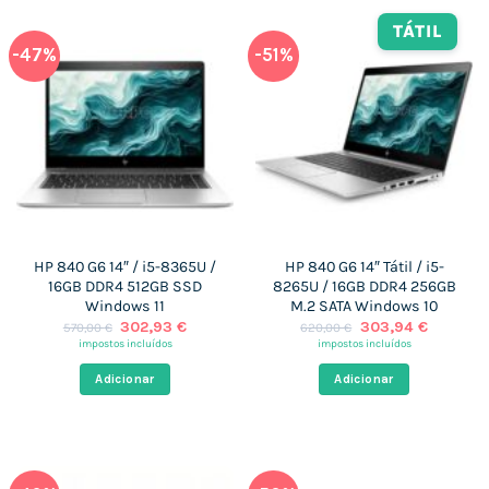
TÁTIL
-47%
-51%
HP 840 G6 14″ / i5-8365U /
HP 840 G6 14″ Tátil / i5-
16GB DDR4 512GB SSD
8265U / 16GB DDR4 256GB
Windows 11
M.2 SATA Windows 10
O
O
O
O
302,93
€
303,94
€
570,00
€
620,00
€
preço
preço
preço
preço
impostos incluídos
impostos incluídos
original
atual
original
atual
era:
é:
era:
é:
Adicionar
Adicionar
570,00 €.
302,93 €.
620,00 €.
303,94 