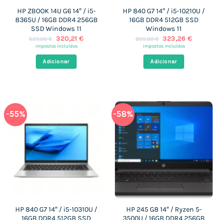
HP ZBOOK 14U G6 14″ / i5-
HP 840 G7 14″ / i5-10210U /
8365U / 16GB DDR4 256GB
16GB DDR4 512GB SSD
SSD Windows 11
Windows 11
O
O
O
O
320,21
€
323,26
€
620,00
€
899,00
€
preço
preço
preço
preço
impostos incluídos
impostos incluídos
original
atual
original
atual
era:
é:
era:
é:
Adicionar
Adicionar
620,00 €.
320,21 €.
899,00 €.
323,26 €
-55%
-58%
HP 840 G7 14″ / i5-10310U /
HP 245 G8 14″ / Ryzen 5-
16GB DDR4 512GB SSD
3500U / 16GB DDR4 256GB