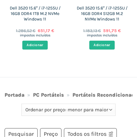
Dell 3520 15.6″ / i7-1255U /
Dell 3520 15.6″ / i7-1255U /
16GB DDR4 1TB M.2 NVMe
16GB DDR4 512GB M.2
Windows 11
NVMe Windows 11
O
O
O
O
1.286,52
€
651,17
€
1.183,13
€
591,75
€
preço
preço
preço
preço
impostos incluídos
impostos incluídos
original
atual
original
atual
era:
é:
era:
é:
Adicionar
Adicionar
 €.
1.286,52 €.
651,17 €.
1.183,13 €.
591,75 €
Portada
»
PC Portáteis
»
Portáteis Recondicionad
Pesquisar
Preço
Todos os filtros