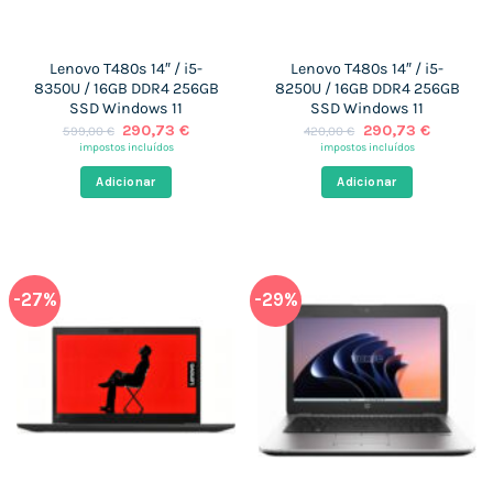
Lenovo T480s 14″ / i5-
Lenovo T480s 14″ / i5-
8350U / 16GB DDR4 256GB
8250U / 16GB DDR4 256GB
SSD Windows 11
SSD Windows 11
O
O
O
O
290,73
€
290,73
€
599,00
€
420,00
€
preço
preço
preço
preço
impostos incluídos
impostos incluídos
original
atual
original
atual
era:
é:
era:
é:
Adicionar
Adicionar
599,00 €.
290,73 €.
420,00 €.
290,73 €
-27%
-29%