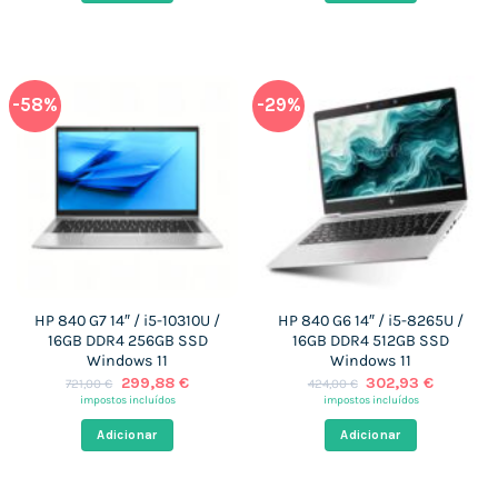
-58%
-29%
HP 840 G7 14″ / i5-10310U /
HP 840 G6 14″ / i5-8265U /
16GB DDR4 256GB SSD
16GB DDR4 512GB SSD
Windows 11
Windows 11
O
O
O
O
299,88
€
302,93
€
721,00
€
424,00
€
preço
preço
preço
preço
impostos incluídos
impostos incluídos
original
atual
original
atual
era:
é:
era:
é:
Adicionar
Adicionar
721,00 €.
299,88 €.
424,00 €.
302,93 €