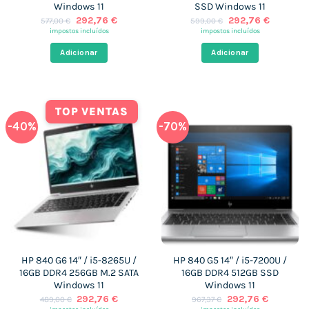
Windows 11
SSD Windows 11
O
O
O
O
292,76
€
292,76
€
577,00
€
599,00
€
preço
preço
preço
preço
impostos incluídos
impostos incluídos
original
atual
original
atual
era:
é:
era:
é:
Adicionar
Adicionar
577,00 €.
292,76 €.
599,00 €.
292,76 €
TOP VENTAS
-40%
-70%
HP 840 G6 14″ / i5-8265U /
HP 840 G5 14″ / i5-7200U /
16GB DDR4 256GB M.2 SATA
16GB DDR4 512GB SSD
Windows 11
Windows 11
O
O
O
O
292,76
€
292,76
€
489,00
€
967,37
€
preço
preço
preço
preço