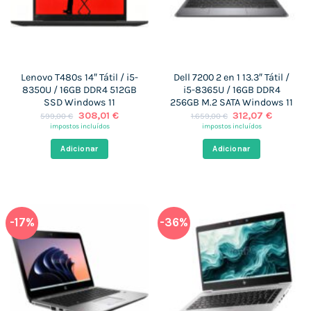
Lenovo T480s 14″ Tátil / i5-
Dell 7200 2 en 1 13.3″ Tátil /
8350U / 16GB DDR4 512GB
i5-8365U / 16GB DDR4
SSD Windows 11
256GB M.2 SATA Windows 11
O
O
O
O
308,01
€
312,07
€
599,00
€
1.659,00
€
preço
preço
preço
preço
impostos incluídos
impostos incluídos
original
atual
original
atual
era:
é:
era:
é:
Adicionar
Adicionar
599,00 €.
308,01 €.
1.659,00 €.
312,07 €
-17%
-36%