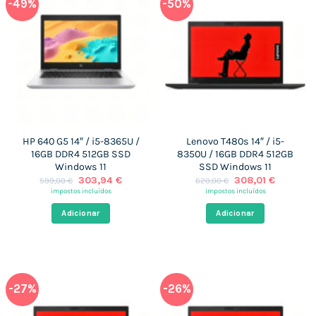
-49%
-50%
HP 640 G5 14″ / i5-8365U /
Lenovo T480s 14″ / i5-
16GB DDR4 512GB SSD
8350U / 16GB DDR4 512GB
Windows 11
SSD Windows 11
O
O
O
O
303,94
€
308,01
€
599,00
€
620,00
€
preço
preço
preço
preço
impostos incluídos
impostos incluídos
original
atual
original
atual
era:
é:
era:
é:
Adicionar
Adicionar
599,00 €.
303,94 €.
620,00 €.
308,01 €
-27%
-26%