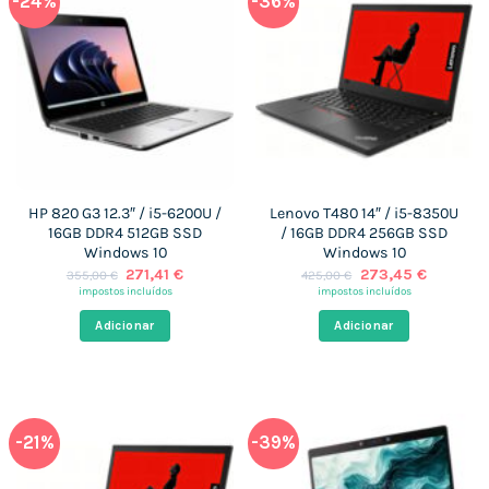
-24%
-36%
HP 820 G3 12.3″ / i5-6200U /
Lenovo T480 14″ / i5-8350U
16GB DDR4 512GB SSD
/ 16GB DDR4 256GB SSD
Windows 10
Windows 10
O
O
O
O
271,41
€
273,45
€
355,00
€
425,00
€
preço
preço
preço
preço
impostos incluídos
impostos incluídos
original
atual
original
atual
era:
é:
era:
é:
Adicionar
Adicionar
355,00 €.
271,41 €.
425,00 €.
273,45 €
-21%
-39%