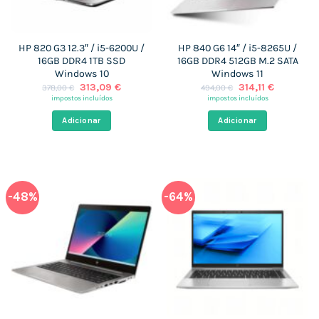
HP 820 G3 12.3″ / i5-6200U /
HP 840 G6 14″ / i5-8265U /
16GB DDR4 1TB SSD
16GB DDR4 512GB M.2 SATA
Windows 10
Windows 11
O
O
O
O
313,09
€
314,11
€
378,00
€
494,00
€
preço
preço
preço
preço
impostos incluídos
impostos incluídos
original
atual
original
atual
era:
é:
era:
é:
Adicionar
Adicionar
378,00 €.
313,09 €.
494,00 €.
314,11 €.
-48%
-64%