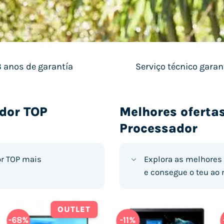
3 anos de garantía
Serviço técnico garan
ador TOP
Melhores oferta
Processador
or TOP mais
Explora as melhores 
e consegue o teu ao
OUTLET
-68%
-13%
-75%
-11%