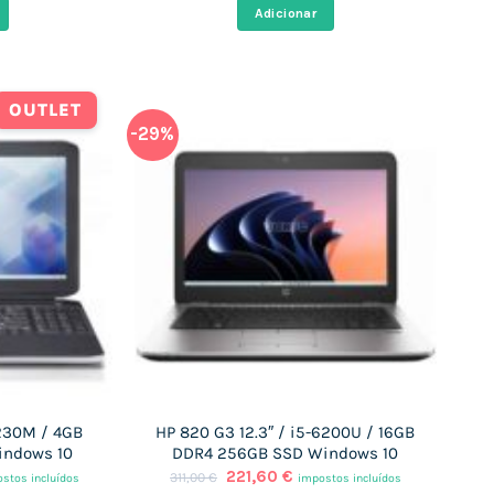
al
original
atual
Adicionar
era:
é:
96 €.
302,00 €.
182,98 €.
OUTLET
-29%
3230M / 4GB
HP 820 G3 12.3″ / i5-6200U / 16GB
indows 10
DDR4 256GB SSD Windows 10
O
O
221,60
€
311,00
€
stos incluídos
impostos incluídos
ço
preço
preço