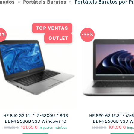
onados
»
Portáteis Baratos
»
Portáteis Baratos por P
TOP VENTAS
4%
-22%
OUTLET
HP 840 G3 14″ / i5-6200U / 8GB
HP 820 G3 12.3″ / i5
DDR4 256GB SSD Windows 10
DDR4 256GB SSD W
O
O
O
O
181,55
€
181,96
€
399,00
€
233,00
€
impostos incluídos
impo
preço
preço
preço
pre