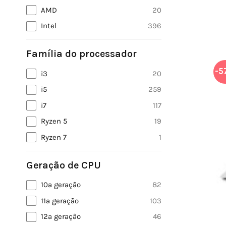
AMD
20
Intel
396
Família do processador
-5
i3
20
i5
259
i7
117
Ryzen 5
19
Ryzen 7
1
Geração de CPU
10ª geração
82
11ª geração
103
12ª geração
46