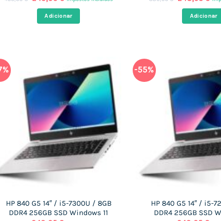
preço
preço
preço
pr
original
atual
original
atu
Adicionar
Adicionar
era:
é:
era:
é:
430,00 €.
243,66 €.
389,00 €.
248
7%
-55%
HP 840 G5 14″ / i5-7300U / 8GB
HP 840 G5 14″ / i5-
DDR4 256GB SSD Windows 11
DDR4 256GB SSD W