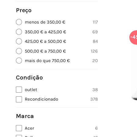
Preço
menos de 350,00 €
117
350,00 € a 425,00 €
69
-4
425,00 € a 500,00 €
84
500,00 € a 750,00 €
126
mais do que 750,00 €
20
Condição
outlet
38
Recondicionado
378
Marca
Acer
6