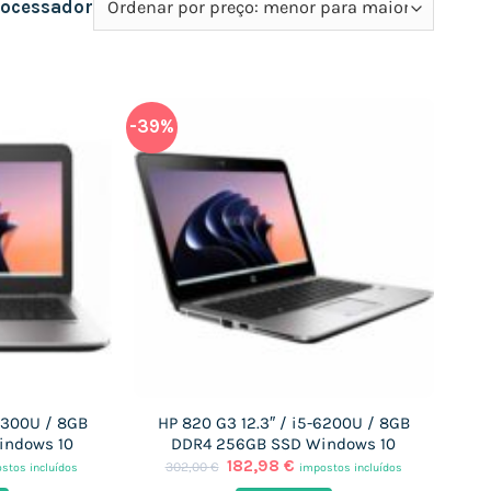
rocessador
-39%
-6300U / 8GB
HP 820 G3 12.3″ / i5-6200U / 8GB
indows 10
DDR4 256GB SSD Windows 10
O
O
182,98
€
302,00
€
stos incluídos
impostos incluídos
ço
preço
preço