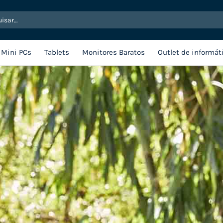
sar
Mini PCs
Tablets
Monitores Baratos
Outlet de informát