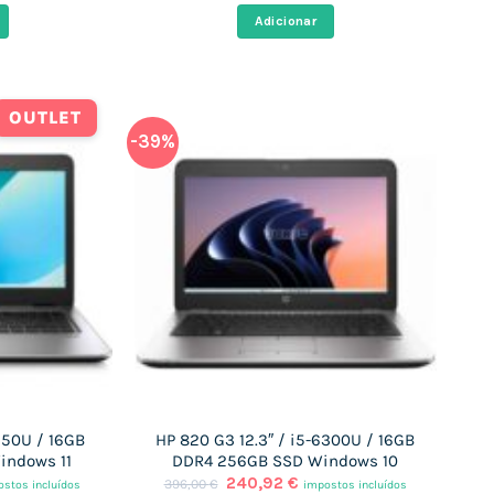
al
original
atual
Adicionar
era:
é:
,32 €.
311,00 €.
221,60 €.
OUTLET
-39%
350U / 16GB
HP 820 G3 12.3″ / i5-6300U / 16GB
indows 11
DDR4 256GB SSD Windows 10
O
O
240,92
€
396,00
€
stos incluídos
impostos incluídos