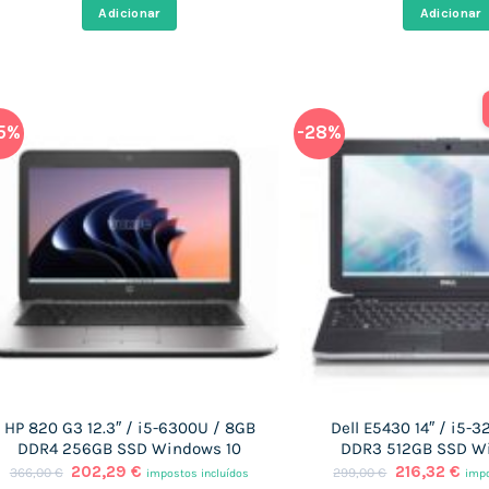
original
atual
original
atu
Adicionar
Adicionar
era:
é:
era:
é:
399,00 €.
181,55 €.
233,00 €.
181,
5%
-28%
HP 820 G3 12.3″ / i5-6300U / 8GB
Dell E5430 14″ / i5-
DDR4 256GB SSD Windows 10
DDR3 512GB SSD W
O
O
O
O
202,29
€
216,32
€
366,00
€
299,00
€
impostos incluídos
impo
preço
preço
preço
pre