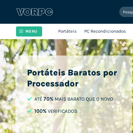
Skip
Pesqui
to
por:
content
Portáteis
PC Recondicionados
MENU
Portáteis Baratos por
Processador
ATÉ
70%
MAIS BARATO QUE O NOVO
100%
VERIFICADOS