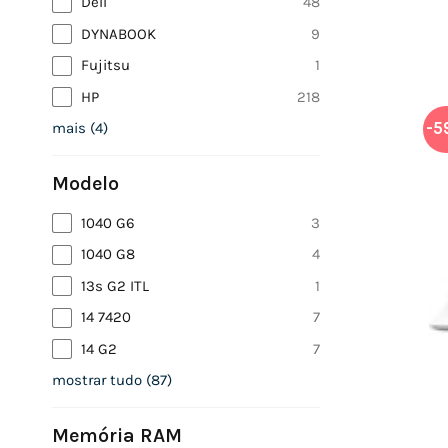
Dell
48
DYNABOOK
9
Fujitsu
1
HP
218
-5
mais
(
4
)
Modelo
1040 G6
3
1040 G8
4
13s G2 ITL
1
14 7420
7
14 G2
7
mostrar tudo
(
87
)
Memória RAM