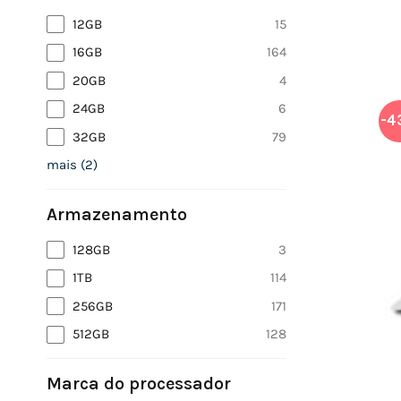
12GB
15
16GB
164
20GB
4
24GB
6
-4
32GB
79
mais
(
2
)
Armazenamento
128GB
3
1TB
114
256GB
171
512GB
128
Marca do processador