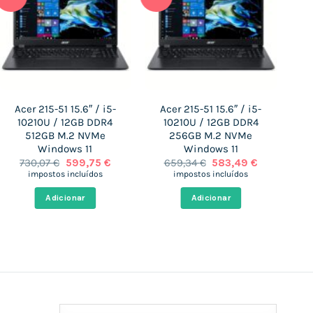
Acer 215-51 15.6″ / i5-
Acer 215-51 15.6″ / i5-
A
10210U / 12GB DDR4
10210U / 12GB DDR4
10
512GB M.2 NVMe
256GB M.2 NVMe
M
Windows 11
Windows 11
O
O
O
O
730,07
€
599,75
€
659,34
€
583,49
€
preço
preço
preço
preço
impostos incluídos
impostos incluídos
original
atual
original
atual
era:
é:
era:
é:
Adicionar
Adicionar
.
€.
730,07 €.
599,75 €.
659,34 €.
583,49 €.