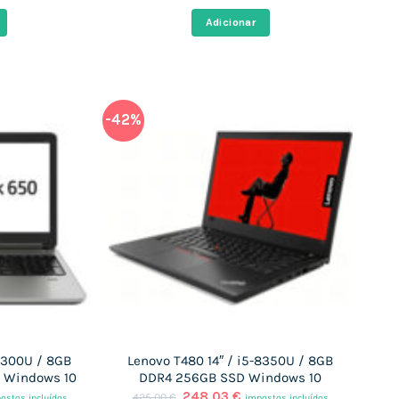
ço
preço
preço
al
original
atual
Adicionar
era:
é:
,11 €.
396,00 €.
240,92 €.
-42%
-6300U / 8GB
Lenovo T480 14″ / i5-8350U / 8GB
 Windows 10
DDR4 256GB SSD Windows 10
O
O
248,03
€
425,00
€
ostos incluídos
impostos incluídos