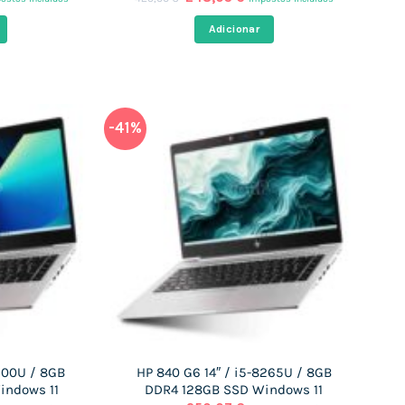
eço
preço
preço
al
original
atual
Adicionar
era:
é:
,03 €.
425,00 €.
248,03 €.
-41%
7200U / 8GB
HP 840 G6 14″ / i5-8265U / 8GB
indows 11
DDR4 128GB SSD Windows 11