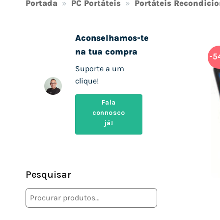
Portada
»
PC Portáteis
»
Portáteis Recondici
Aconselhamos-te
na tua compra
-5
Suporte a um
clique!
Fala
connosco
já!
Pesquisar