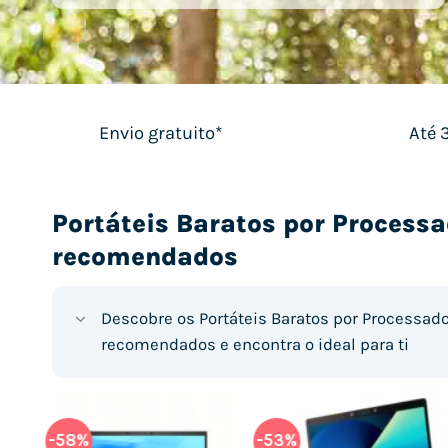
Envio gratuito*
Até 
Portáteis Baratos por Process
recomendados
Descobre os Portáteis Baratos por Processad
recomendados e encontra o ideal para ti
-58%
-24%
-53%
-23%