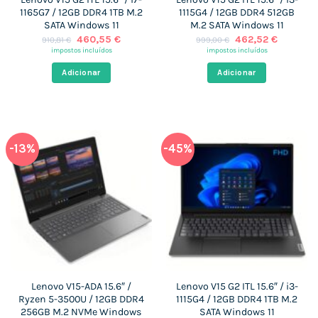
1165G7 / 12GB DDR4 1TB M.2
1115G4 / 12GB DDR4 512GB
SATA Windows 11
M.2 SATA Windows 11
O
O
O
O
460,55
€
462,52
€
910,81
€
999,00
€
preço
preço
preço
preço
impostos incluídos
impostos incluídos
original
atual
original
atual
era:
é:
era:
é:
Adicionar
Adicionar
910,81 €.
460,55 €.
999,00 €.
462,52 €
-13%
-45%
Lenovo V15-ADA 15.6″ /
Lenovo V15 G2 ITL 15.6″ / i3-
Ryzen 5-3500U / 12GB DDR4
1115G4 / 12GB DDR4 1TB M.2
256GB M.2 NVMe Windows
SATA Windows 11