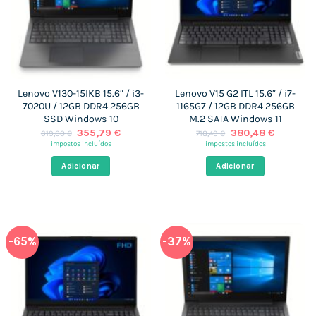
Lenovo V130-15IKB 15.6″ / i3-
Lenovo V15 G2 ITL 15.6″ / i7-
7020U / 12GB DDR4 256GB
1165G7 / 12GB DDR4 256GB
SSD Windows 10
M.2 SATA Windows 11
O
O
O
O
355,79
€
380,48
€
619,00
€
718,49
€
preço
preço
preço
preço
impostos incluídos
impostos incluídos
original
atual
original
atual
era:
é:
era:
é:
Adicionar
Adicionar
619,00 €.
355,79 €.
718,49 €.
380,48 €
-65%
-37%