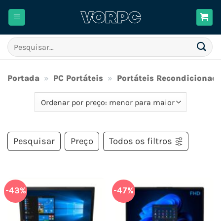
Skip
to
content
Pesquisar
por:
Portada
»
PC Portáteis
»
Portáteis Recondicionad
Pesquisar
Preço
Todos os filtros
-43%
-47%