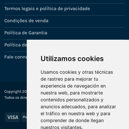
Termos legais e política de privacidade
Condições de venda
Política de Garantia
Política de utilização de cookies
Fale connosco
Utilizamos cookies
Usamos cookies y otras técnicas
de rastreo para mejorar tu
experiencia de navegación en
Copyright 2022-2025 © Ecosistemas Informáticos España SL –
nuestra web, para mostrarte
Todos os direitos reservados
contenidos personalizados y
anuncios adecuados, para analizar
el tráfico en nuestra web y para
Visa
PayPal
Stripe
MasterCard
comprender de donde llegan
nuestros visitantes.