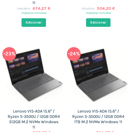
11
O
O
O
O
474,27
€
504,20
€
546,48
€
919,00
€
preço
preço
preço
preço
impostos incluídos
impostos incluídos
original
atual
original
atual
era:
é:
era:
é:
Adicionar
Adicionar
546,48 €.
474,27 €.
919,00 €.
504,20 €
-23%
-24%
Lenovo V15-ADA 15.6″ /
Lenovo V15-ADA 15.6″ /
Ryzen 5-3500U / 12GB DDR4
Ryzen 5-3500U / 12GB DDR4
512GB M.2 NVMe Windows
1TB M.2 NVMe Windows 11
11