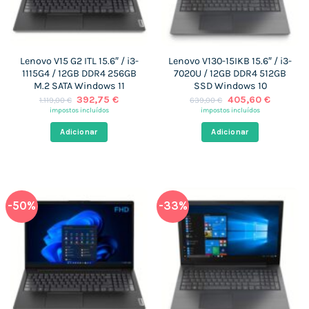
Lenovo V15 G2 ITL 15.6″ / i3-
Lenovo V130-15IKB 15.6″ / i3-
1115G4 / 12GB DDR4 256GB
7020U / 12GB DDR4 512GB
M.2 SATA Windows 11
SSD Windows 10
O
O
O
O
392,75
€
405,60
€
1.119,00
€
639,00
€
preço
preço
preço
preço
impostos incluídos
impostos incluídos
original
atual
original
atual
era:
é:
era:
é:
Adicionar
Adicionar
1.119,00 €.
392,75 €.
639,00 €.
405,60 
-50%
-33%