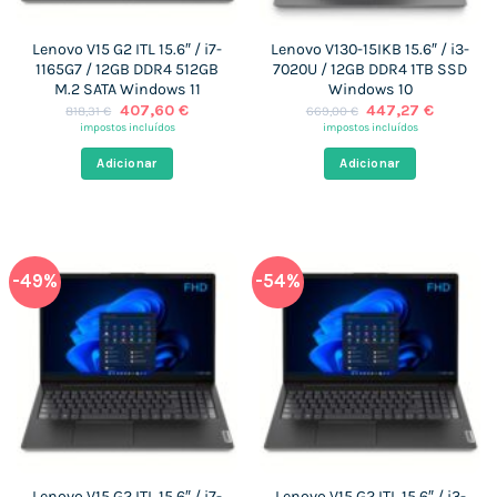
Lenovo V15 G2 ITL 15.6″ / i7-
Lenovo V130-15IKB 15.6″ / i3-
1165G7 / 12GB DDR4 512GB
7020U / 12GB DDR4 1TB SSD
M.2 SATA Windows 11
Windows 10
O
O
O
O
407,60
€
447,27
€
818,31
€
669,00
€
preço
preço
preço
preço
impostos incluídos
impostos incluídos
original
atual
original
atual
era:
é:
era:
é:
Adicionar
Adicionar
818,31 €.
407,60 €.
669,00 €.
447,27 
-49%
-54%
Lenovo V15 G2 ITL 15.6″ / i7-
Lenovo V15 G2 ITL 15.6″ / i3-