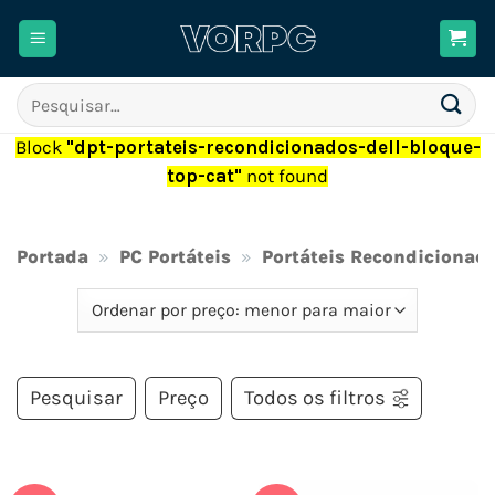
Skip
to
content
Pesquisar
por:
Block
"dpt-portateis-recondicionados-dell-bloque-
top-cat"
not found
Portada
»
PC Portáteis
»
Portáteis Recondicionad
Pesquisar
Preço
Todos os filtros