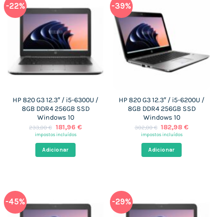
-22%
-39%
HP 820 G3 12.3″ / i5-6300U /
HP 820 G3 12.3″ / i5-6200U /
8GB DDR4 256GB SSD
8GB DDR4 256GB SSD
Windows 10
Windows 10
O
O
O
O
181,96
€
182,98
€
233,00
€
302,00
€
preço
preço
preço
preço
impostos incluídos
impostos incluídos
original
atual
original
atual
era:
é:
era:
é:
Adicionar
Adicionar
233,00 €.
181,96 €.
302,00 €.
182,98 €
-45%
-29%