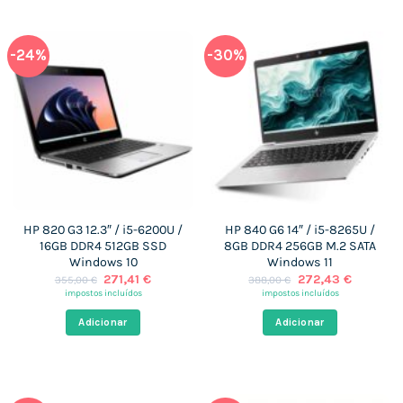
-24%
-30%
HP 820 G3 12.3″ / i5-6200U /
HP 840 G6 14″ / i5-8265U /
16GB DDR4 512GB SSD
8GB DDR4 256GB M.2 SATA
Windows 10
Windows 11
O
O
O
O
271,41
€
272,43
€
355,00
€
388,00
€
preço
preço
preço
preço
impostos incluídos
impostos incluídos
original
atual
original
atual
era:
é:
era:
é:
Adicionar
Adicionar
355,00 €.
271,41 €.
388,00 €.
272,43 €