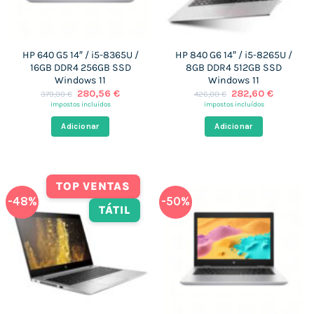
HP 640 G5 14″ / i5-8365U /
HP 840 G6 14″ / i5-8265U /
16GB DDR4 256GB SSD
8GB DDR4 512GB SSD
Windows 11
Windows 11
O
O
O
O
280,56
€
282,60
€
379,00
€
426,00
€
preço
preço
preço
preço
impostos incluídos
impostos incluídos
original
atual
original
atual
era:
é:
era:
é:
Adicionar
Adicionar
379,00 €.
280,56 €.
426,00 €.
282,60 €
TOP VENTAS
-48%
-50%
TÁTIL