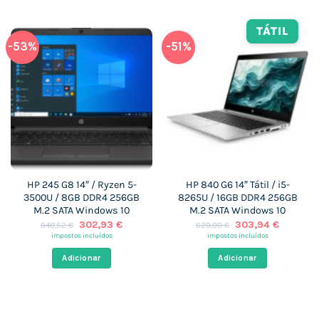
TÁTIL
-53%
-51%
HP 245 G8 14″ / Ryzen 5-
HP 840 G6 14″ Tátil / i5-
3500U / 8GB DDR4 256GB
8265U / 16GB DDR4 256GB
M.2 SATA Windows 10
M.2 SATA Windows 10
O
O
O
O
302,93
€
303,94
€
648,52
€
620,00
€
preço
preço
preço
preço
impostos incluídos
impostos incluídos
original
atual
original
atual
era:
é:
era:
é:
Adicionar
Adicionar
648,52 €.
302,93 €.
620,00 €.
303,94 