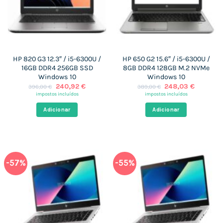
HP 820 G3 12.3″ / i5-6300U /
HP 650 G2 15.6″ / i5-6300U /
16GB DDR4 256GB SSD
8GB DDR4 128GB M.2 NVMe
Windows 10
Windows 10
O
O
O
O
240,92
€
248,03
€
396,00
€
389,00
€
preço
preço
preço
preço
impostos incluídos
impostos incluídos
original
atual
original
atual
era:
é:
era:
é:
Adicionar
Adicionar
396,00 €.
240,92 €.
389,00 €.
248,03 
-57%
-55%