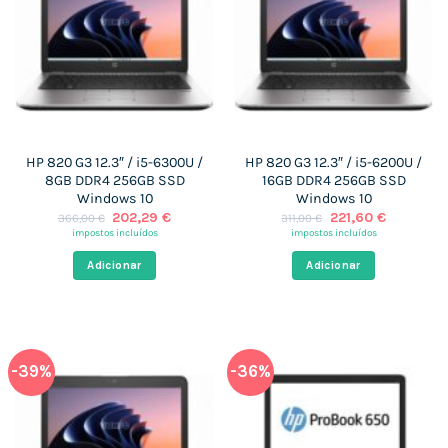
HP 820 G3 12.3″ / i5-6300U /
HP 820 G3 12.3″ / i5-6200U /
8GB DDR4 256GB SSD
16GB DDR4 256GB SSD
Windows 10
Windows 10
O
O
O
O
202,29
€
221,60
€
366,00
€
311,00
€
preço
preço
preço
preço
impostos incluídos
impostos incluídos
original
atual
original
atual
era:
é:
era:
é:
Adicionar
Adicionar
366,00 €.
202,29 €.
311,00 €.
221,60 €.
-39%
-36%