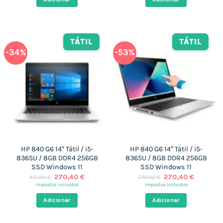
577,00 €.
269,38 €.
904,15 €.
269,38 €
TÁTIL
TÁTIL
-34%
-53%
HP 840 G6 14″ Tátil / i5-
HP 840 G6 14″ Tátil / i5-
8365U / 8GB DDR4 256GB
8365U / 8GB DDR4 256GB
SSD Windows 11
SSD Windows 11
O
O
O
O
270,40
€
270,40
€
412,00
€
579,00
€
preço
preço
preço
preço
impostos incluídos
impostos incluídos
original
atual
original
atual
era:
é:
era:
é:
Adicionar
Adicionar
412,00 €.
270,40 €.
579,00 €.
270,40 €