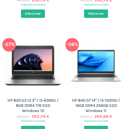
292,76
€
292,76
€
489,00
€
967,37
€
preço
preço
preço
preço
impostos incluídos
impostos incluídos
original
atual
original
atual
era:
é:
era:
é:
Adicionar
Adicionar
489,00 €.
292,76 €.
967,37 €.
292,76 €
-27%
-58%
HP 820 G3 12.3″ / i5-6300U /
HP 840 G7 14″ / i5-10310U /
8GB DDR4 1TB SSD
16GB DDR4 256GB SSD
Windows 10
Windows 11
O
O
O
O
293,78
€
299,88
€
404,00
€
721,00
€
preço
preço
preço
preço
impostos incluídos
impostos incluídos
original
atual
original
atual
era:
é:
era:
é: