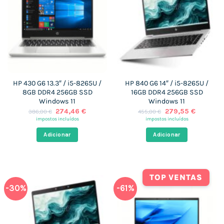
HP 430 G6 13.3″ / i5-8265U /
HP 840 G6 14″ / i5-8265U /
8GB DDR4 256GB SSD
16GB DDR4 256GB SSD
Windows 11
Windows 11
O
O
O
O
274,46
€
279,55
€
386,00
€
455,00
€
preço
preço
preço
preço
impostos incluídos
impostos incluídos
original
atual
original
atual
era:
é:
era:
é:
Adicionar
Adicionar
386,00 €.
274,46 €.
455,00 €.
279,55 €
TOP VENTAS
-30%
-61%