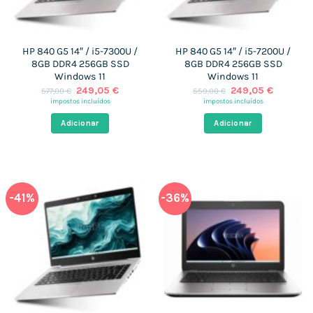
HP 840 G5 14″ / i5-7300U /
HP 840 G5 14″ / i5-7200U /
8GB DDR4 256GB SSD
8GB DDR4 256GB SSD
Windows 11
Windows 11
O
O
O
O
249,05
€
249,05
€
577,00
€
559,00
€
preço
preço
preço
preço
impostos incluídos
impostos incluídos
original
atual
original
atual
era:
é:
era:
é:
Adicionar
Adicionar
577,00 €.
249,05 €.
559,00 €.
249,05 
-41%
-36%