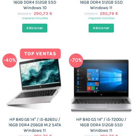
16GB DDR4 512GB SSD
16GB DDR4 512GB SSD
Windows 10
Windows 11
O
O
O
O
290,73
€
292,76
€
408,00
€
577,00
€
preço
preço
preço
preço
impostos incluídos
impostos incluídos
original
atual
original
atual
era:
é:
era:
é:
Adicionar
Adicionar
408,00 €.
290,73 €.
577,00 €.
292,76 €
TOP VENTAS
-40%
-70%
HP 840 G6 14″ / i5-8265U /
HP 840 G5 14″ / i5-7200U /
16GB DDR4 256GB M.2 SATA
16GB DDR4 512GB SSD
Windows 11
Windows 11
O
O
O
O