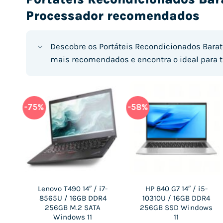
Processador recomendados
Descobre os Portáteis Recondicionados Barat
mais recomendados e encontra o ideal para t
S
-75%
-24%
-58%
-23%
T
-
 i5-
Lenovo T490 14″ / i7-
Lenovo V15-ADA 15.6″ /
Lenovo V15-ADA 15.6″ /
HP 840 G7 14″ / i5-
4
R4
8565U / 16GB DDR4
Ryzen 5-3500U / 12GB
10310U / 16GB DDR4
Ryzen 5-3500U / 12GB
ws
e
DDR4 1TB M.2 NVMe
256GB M.2 SATA
256GB SSD Windows
DDR4 512GB M.2 NVMe
Windows 11
Windows 11
Windows 11
11