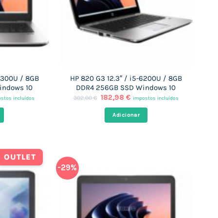
-6300U / 8GB
HP 820 G3 12.3″ / i5-6200U / 8GB
indows 10
DDR4 256GB SSD Windows 10
O
O
182,98
€
302,00
€
stos incluídos
impostos incluídos
ço
preço
preço
al
original
atual
Adicionar
era:
é:
96 €.
302,00 €.
182,98 €.
OUTLET
-29%