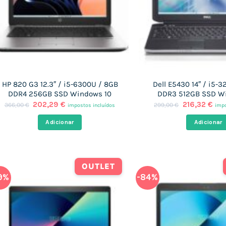
HP 820 G3 12.3″ / i5-6300U / 8GB
Dell E5430 14″ / i5-
DDR4 256GB SSD Windows 10
DDR3 512GB SSD W
O
O
O
O
202,29
€
216,32
€
366,00
€
299,00
€
impostos incluídos
impo
preço
preço
preço
pre
original
atual
original
atu
Adicionar
Adicionar
era:
é:
era:
é:
366,00 €.
202,29 €.
299,00 €.
216
OUTLET
9%
-84%