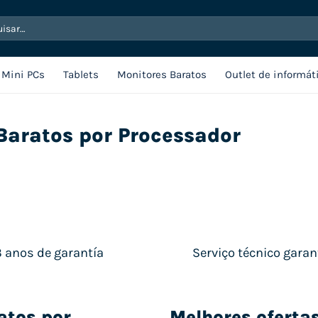
sar
Mini PCs
Tablets
Monitores Baratos
Outlet de informát
Baratos por Processador
3 anos de garantía
Serviço técnico garan
atos por
Melhores oferta