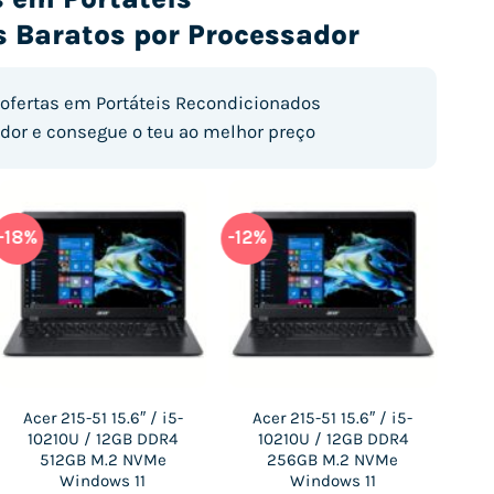
 Baratos por Processador
 ofertas em Portáteis Recondicionados
dor e consegue o teu ao melhor preço
-18%
-12%
-23
Acer 215-51 15.6″ / i5-
Acer 215-51 15.6″ / i5-
A
10210U / 12GB DDR4
10210U / 12GB DDR4
10
512GB M.2 NVMe
256GB M.2 NVMe
M
Windows 11
Windows 11