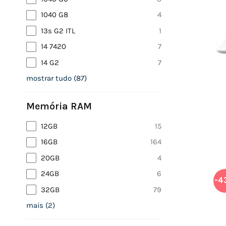
1040 G8
4
13s G2 ITL
1
14 7420
7
14 G2
7
mostrar tudo
(
87
)
Memória RAM
12GB
15
16GB
164
20GB
4
24GB
6
-4
32GB
79
mais
(
2
)