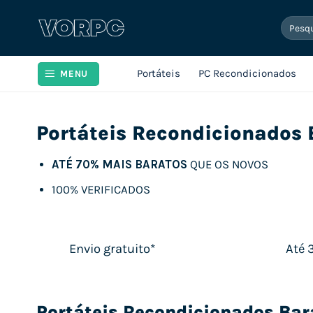
Skip
Pesqui
to
por:
content
Portáteis
PC Recondicionados
MENU
Portáteis Recondicionados 
ATÉ 70% MAIS BARATOS
QUE OS NOVOS
100% VERIFICADOS
Envio gratuito*
Até 
Portáteis Recondicionados Bar