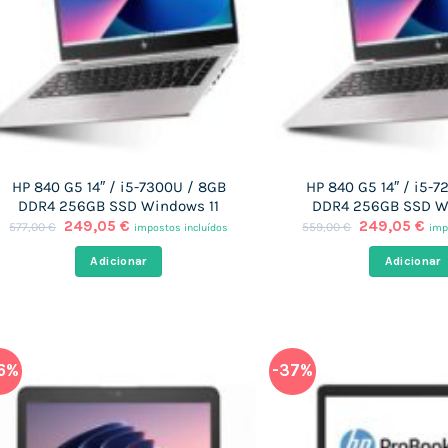
HP 840 G5 14″ / i5-7300U / 8GB
HP 840 G5 14″ / i5-
DDR4 256GB SSD Windows 11
DDR4 256GB SSD W
O
O
O
O
249,05
€
249,05
€
577,00
€
559,00
€
impostos incluídos
imp
preço
preço
preço
pr
original
atual
original
atu
Adicionar
Adicionar
era:
é:
era:
é:
577,00 €.
249,05 €.
559,00 €.
249
6%
-37%