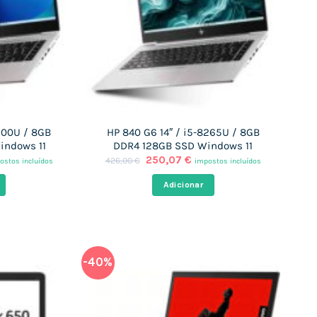
7200U / 8GB
HP 840 G6 14″ / i5-8265U / 8GB
indows 11
DDR4 128GB SSD Windows 11
O
O
250,07
€
426,00
€
ostos incluídos
impostos incluídos
eço
preço
preço
al
original
atual
Adicionar
era:
é:
,05 €.
426,00 €.
250,07 €.
-40%