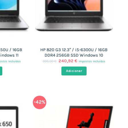
350U / 16GB
HP 820 G3 12.3″ / i5-6300U / 16GB
indows 11
DDR4 256GB SSD Windows 10
O
O
240,92
€
396,00
€
stos incluídos
impostos incluídos
ço
preço
preço
al
original
atual
Adicionar
era:
é:
,11 €.
396,00 €.
240,92 €.
-42%