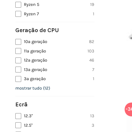
Ryzen 5
19
Ryzen 7
1
Geração de CPU
10ª geração
82
11ª geração
103
12ª geração
46
13ª geração
7
3ª geração
1
mostrar tudo
(
12
)
Ecrã
-3
12.3"
13
12.5"
3