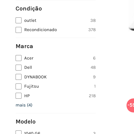
Condição
outlet
38
Recondicionado
378
Marca
Acer
6
Dell
48
DYNABOOK
9
Fujitsu
1
HP
218
-5
mais
(
4
)
Modelo
1040 G6
3