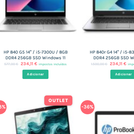
HP 840 G5 14″ / i5-7300U / 8GB
HP 840r G4 14″ / i5-8
DDR4 256GB SSD Windows 11
DDR4 256GB SSD W
O
O
O
O
234,11
€
234,11
€
577,00
€
1.500,00
€
impostos incluídos
impo
preço
preço
preço
pre
original
atual
original
atu
Adicionar
Adicionar
era:
é:
era:
é:
577,00 €.
234,11 €.
1.500,00 €.
234
OUTLET
3%
-36%