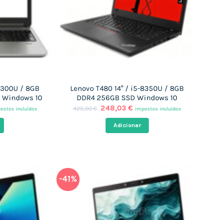
-6300U / 8GB
Lenovo T480 14″ / i5-8350U / 8GB
 Windows 10
DDR4 256GB SSD Windows 10
O
O
248,03
€
425,00
€
ostos incluídos
impostos incluídos
eço
preço
preço
al
original
atual
Adicionar
era:
é:
,03 €.
425,00 €.
248,03 €.
-41%