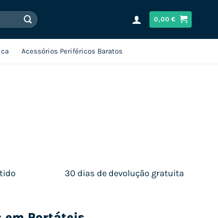
0,00
€
ica
Acessórios Periféricos Baratos
tido
30 dias de devolução gratuita
s em Portáteis