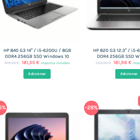
HP 840 G3 14″ / i5-6200U / 8GB
HP 820 G3 12.3″ / i5
DDR4 256GB SSD Windows 10
DDR4 256GB SSD W
O
O
O
O
181,55
€
181,96
€
399,00
€
233,00
€
impostos incluídos
impo
preço
preço
preço
pre
original
atual
original
atu
Adicionar
Adicionar
era:
é:
era:
é:
399,00 €.
181,55 €.
233,00 €.
181,
5%
-28%