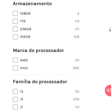
Armazenamento
128GB
3
1TB
114
256GB
171
512GB
128
Marca do processador
AMD
20
Intel
396
Família do processador
-5
i3
20
i5
259
i7
117