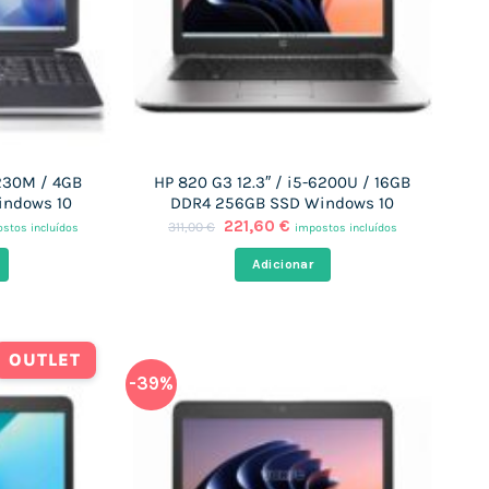
3230M / 4GB
HP 820 G3 12.3″ / i5-6200U / 16GB
indows 10
DDR4 256GB SSD Windows 10
O
O
221,60
€
311,00
€
stos incluídos
impostos incluídos
ço
preço
preço
al
original
atual
Adicionar
era:
é:
,32 €.
311,00 €.
221,60 €.
OUTLET
-39%