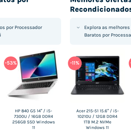
Recondicionados
os por Processador
Explora as melhores
i
Baratos por Processa
OUTLET
-53%
-13%
-68%
-11%
Lenovo V15-ADA 15.6″ /
HP 840 G5 14″ / i5-
HP 840 G7 14″ / i5-
Acer 215-51 15.6″ / i5-
7300U / 16GB DDR4
Ryzen 5-3500U / 12GB
10310U / 16GB DDR4
10210U / 12GB DDR4
256GB SSD Windows
DDR4 256GB M.2
1TB SSD Windows 11
1TB M.2 NVMe
NVMe Windows 11
11
Windows 11